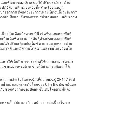
จัยและพัฒนาของ Qihe Bio ได้ปรับปรุงอัตราส่วน
บัติงานที่เข้มงวดยิ่งขึ้นสำหรับอุณหภูมิ
ายอากาศ ตั้งแต่ระยะการเพาะเห็ดจนถึงระยะการ
ากบันทึกและรับรองความสม่ำเสมอและเสถียรภาพ
ื่อง ในเดือนสิงหาคมปีนี้ เห็ดชิทาเกะสายพันธุ์
ยเป็นเห็ดชิทาเกะสายพันธุ์ต่างประเทศสายพันธุ์
อบได้เปรียบเทียบกับเห็ดชิทาเกะหลากหลายสาย
า คุณภาพดี และมีความโดดเด่นและข้อได้เปรียบใน
 แสดงให้เห็นถึงการประยุกต์ใช้ความสามารถของ
ณภาพอย่างครบถ้วน ช่วยให้สามารถพัฒนาได้
ะสบความสำเร็จในการนำเห็ดสายพันธุ์ QH147 ใหม่
้มย่ำแย่ กลยุทธ์ระดับโลกของ Qihe Bio ยังคงมั่นคง
บกับช่วงเดียวกันของปีก่อน ซึ่งเติบโตอย่างมั่นคง
ัตกรรมล้ำสมัย และก้าวหน้าอย่างต่อเนื่องในการ