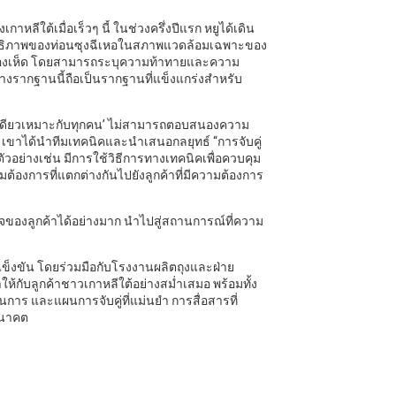
หลีใต้เมื่อเร็วๆ นี้ ในช่วงครึ่งปีแรก หยูได้เดิน
ะสิทธิภาพของท่อนซุงฉีเหอในสภาพแวดล้อมเฉพาะของ
าพของเห็ด โดยสามารถระบุความท้าทายและความ
วางรากฐานนี้ถือเป็นรากฐานที่แข็งแกร่งสำหรับ
บ ‘เดียวเหมาะกับทุกคน’ ไม่สามารถตอบสนองความ
้ เขาได้นำทีมเทคนิคและนำเสนอกลยุทธ์ “การจับคู่
วอย่างเช่น มีการใช้วิธีการทางเทคนิคเพื่อควบคุม
้องการที่แตกต่างกันไปยังลูกค้าที่มีความต้องการ
อใจของลูกค้าได้อย่างมาก นำไปสู่สถานการณ์ที่ความ
ข็งขัน โดยร่วมมือกับโรงงานผลิตถุงและฝ่าย
้กับลูกค้าชาวเกาหลีใต้อย่างสม่ำเสมอ พร้อมทั้ง
นการ และแผนการจับคู่ที่แม่นยำ การสื่อสารที่
อนาคต