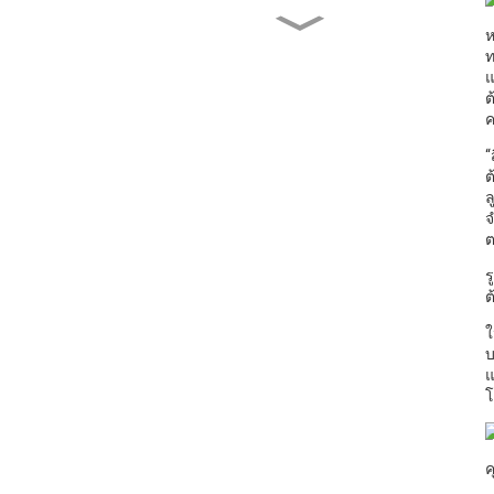
ห
ประธานาธิบดีแองโกลา
เยี่ยมชม Qihe Biotech
ท
แ
ต
ค
นายซู เจี้ยนชาง และคณะ
เดินทางเยือนสหรัฐอเมริกา
“
ต
ล
ประกาศรอบที่สอง] งาน
จ
แสดงสินค้านวัตกรรม
ต
อุตสาหกรรมเห็ดเซียงกู่
ระดับนานาชาติครั้งแรก
ร
ต
การเดินทางในยุโรปแบบไม่
หยุดนิ่ง
ใ
บ
แ
โ
ค