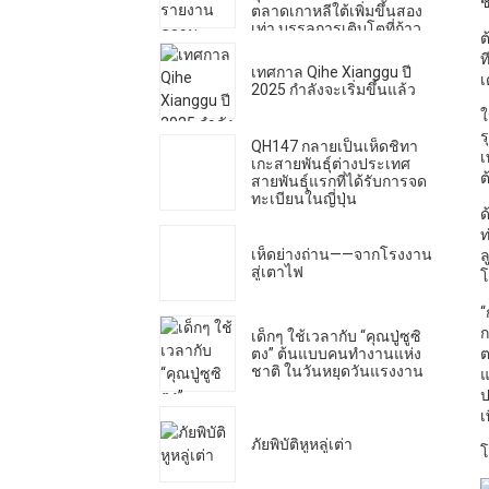
ช
ตลาดเกาหลีใต้เพิ่มขึ้นสอง
เท่า บรรลุการเติบโตที่ก้าว
ต
กระโดด
ท
เทศกาล Qihe Xianggu ปี
เ
2025 กำลังจะเริ่มขึ้นแล้ว
ใ
ร
QH147 กลายเป็นเห็ดชิทา
เ
เกะสายพันธุ์ต่างประเทศ
ต
สายพันธุ์แรกที่ได้รับการจด
ทะเบียนในญี่ปุ่น
ด
ท
เห็ดย่างถ่าน——จากโรงงาน
ล
สู่เตาไฟ
โ
“
ก
เด็กๆ ใช้เวลากับ “คุณปู่ซูซิ
ตง” ต้นแบบคนทำงานแห่ง
ต
ชาติ ในวันหยุดวันแรงงาน
แ
ป
เ
ภัยพิบัติหูหลู่เต่า
โ