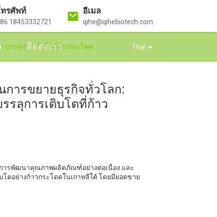
ทรศัพท์
อีเมล
86 18453332721
qihe@qihebiotech.com
ว
ติดต่อเรา
่า บรรลุการเติบโตที่ก้าวกระโดด
Thai
นการขยายธุรกิจทั่วโลก:
รรลุการเติบโตที่ก้าว
้วยการพัฒนาคุณภาพผลิตภัณฑ์อย่างต่อเนื่อง และ
ิบโตอย่างก้าวกระโดดในเกาหลีใต้ โดยมียอดขาย