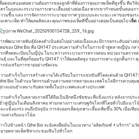
พื่อตอบสนองต่อความต้องการของลูกค้าที่ต้องการคุณภาพเห็ดที่สูงขึ้น ทีมวิ
ูตรในถุงและกระบวนการเพาะเลี้ยงอย่างต่อเนื่อง พวกเขากำหนดขั้นตอนการปฏิ
วามชื้น แสง การจัดการการระบายอากาศ รูปแบบและระยะเวลาของช่องระบ
่มเพาะเห็ด ทำให้ผลผลิตและคุณภาพของเห็ดดีขึ้นอย่างค่อยเป็นค่อยไป
เห็ด
จ
ารพัฒนาสายพันธุ์ยังคงดำเนินต่อไปอย่างต่อเนื่องและมีการยกระดับอย่างต่อเน
หม่ของ Qihe Bio คือ QH147 ประสบความสำเร็จในการเข้าสู่ตลาดญี่ปุ่น กลา
รกที่จดทะเบียนในญี่ปุ่น ในระหว่างกระบวนการตรวจสอบ หน่วยงานตรวจส
ันธุ์ และในที่สุดก็ยอมรับ QH147 ว่าให้ผลผลิตสูง รอบการเพาะปลูกสั้นกว่
ารส่งเสริมการขายอย่างชัดเจน
วามสำเร็จในการสร้างความได้เปรียบในการแข่งขันที่โดดเด่นด้วย QH147
ihe Bio ในด้านนวัตกรรมด้านความหลากหลายและเทคโนโลยีการควบคุมคุ
ย่างแม่นยำเหมาะกับตลาดทั้งในประเทศและต่างประเทศ
วามสำเร็จในตลาดเกาหลีใต้ถือเป็นอีกหนึ่งชัยชนะที่แข็งแกร่ง หลังจากปร
ข้าสู่ญี่ปุ่นในเดือนสิงหาคม ท่ามกลางภาวะเศรษฐกิจโลกที่โดยทั่วไปมีแนวโน
ละแข็งแกร่ง จนถึงปัจจุบัน การส่งออกเห็ดถุงเพาะเลี้ยงเพิ่มขึ้น 30% เมื่อเทีย
วนทางกับแนวโน้ม
้าวไปข้างหน้า Qihe Bio จะยังคงยึดมั่นในแนวทาง "ผลิตภัณฑ์ + บริการ" นว
ยายตลาดเห็ดชิทาเกะของจีนไปทั่วโลก