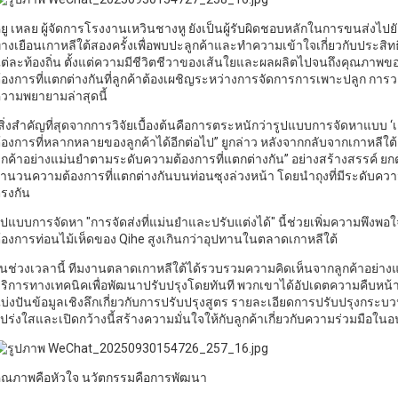
ยู เหลย ผู้จัดการโรงงานเหวินชางหู ยังเป็นผู้รับผิดชอบหลักในการขนส่งไปยังเกา
างเยือนเกาหลีใต้สองครั้งเพื่อพบปะลูกค้าและทำความเข้าใจเกี่ยวกับปร
ต่ละท้องถิ่น ตั้งแต่ความมีชีวิตชีวาของเส้นใยและผลผลิตไปจนถึงคุณภ
้องการที่แตกต่างกันที่ลูกค้าต้องเผชิญระหว่างการจัดการการเพาะปลูก การ
วามพยายามล่าสุดนี้
สิ่งสำคัญที่สุดจากการวิจัยเบื้องต้นคือการตระหนักว่ารูปแบบการจัดหาแบ
้องการที่หลากหลายของลูกค้าได้อีกต่อไป” ยูกล่าว หลังจากกลับจากเกาหลีใต
ูกค้าอย่างแม่นยำตามระดับความต้องการที่แตกต่างกัน” อย่างสร้างสรรค์ ยกตั
ำนวนความต้องการที่แตกต่างกันบนท่อนซุงล่วงหน้า โดยนำถุงที่มีระดับความต
รงกัน
ูปแบบการจัดหา "การจัดส่งที่แม่นยำและปรับแต่งได้" นี้ช่วยเพิ่มความพึงพ
้องการท่อนไม้เห็ดของ Qihe สูงเกินกว่าอุปทานในตลาดเกาหลีใต้
นช่วงเวลานี้ ทีมงานตลาดเกาหลีใต้ได้รวบรวมความคิดเห็นจากลูกค้าอย่างแ
ริการทางเทคนิคเพื่อพัฒนาปรับปรุงโดยทันที พวกเขาได้อัปเดตความคืบหน้าให
บ่งปันข้อมูลเชิงลึกเกี่ยวกับการปรับปรุงสูตร รายละเอียดการปรับปรุงกระบว
ปร่งใสและเปิดกว้างนี้สร้างความมั่นใจให้กับลูกค้าเกี่ยวกับความร่วมมือใน
ุณภาพคือหัวใจ นวัตกรรมคือการพัฒนา