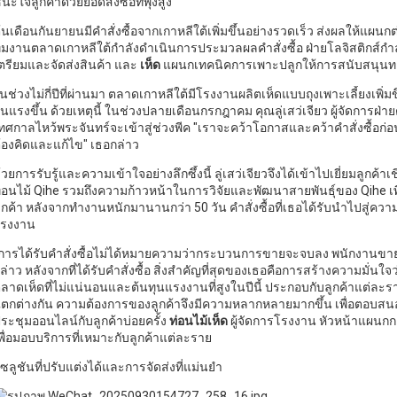
นะใจลูกค้าด้วยยอดสั่งซื้อที่พุ่งสูง
้นเดือนกันยายนมีคำสั่งซื้อจากเกาหลีใต้เพิ่มขึ้นอย่างรวดเร็ว ส่งผลให้แผนกต
ีมงานตลาดเกาหลีใต้กำลังดำเนินการประมวลผลคำสั่งซื้อ ฝ่ายโลจิสติกส์
ตรียมและจัดส่งสินค้า และ
เห็ด
แผนกเทคนิคการเพาะปลูกให้การสนับสนุนทา
นช่วงไม่กี่ปีที่ผ่านมา ตลาดเกาหลีใต้มีโรงงานผลิตเห็ดแบบถุงเพาะเลี้ยงเพิ่ม
ุนแรงขึ้น ด้วยเหตุนี้ ในช่วงปลายเดือนกรกฎาคม คุณลู่เสว่เจียว ผู้จัดการฝ่ายตล
ทศกาลไหว้พระจันทร์จะเข้าสู่ช่วงพีค "เราจะคว้าโอกาสและคว้าคำสั่งซื้อก่อนที
้องคิดและแก้ไข" เธอกล่าว
้วยการรับรู้และความเข้าใจอย่างลึกซึ้งนี้ ลู่เสว่เจียวจึงได้เข้าไปเยี่ยมลู
่อนไม้ Qihe รวมถึงความก้าวหน้าในการวิจัยและพัฒนาสายพันธุ์ของ Qihe เพ
ูกค้า หลังจากทำงานหนักมานานกว่า 50 วัน คำสั่งซื้อที่เธอได้รับนำไปสู่ควา
รงงาน
การได้รับคำสั่งซื้อไม่ได้หมายความว่ากระบวนการขายจะจบลง พนักงานขายทุ
ล่าว หลังจากที่ได้รับคำสั่งซื้อ สิ่งสำคัญที่สุดของเธอคือการสร้างความมั่น
ลาดเห็ดที่ไม่แน่นอนและต้นทุนแรงงานที่สูงในปีนี้ ประกอบกับลูกค้าแต่ละ
ตกต่างกัน ความต้องการของลูกค้าจึงมีความหลากหลายมากขึ้น เพื่อตอบสนอง
ระชุมออนไลน์กับลูกค้าบ่อยครั้ง
ท่อนไม้เห็ด
ผู้จัดการโรงงาน หัวหน้าแผนกการ
พื่อมอบบริการที่เหมาะกับลูกค้าแต่ละราย
ซลูชันที่ปรับแต่งได้และการจัดส่งที่แม่นยำ