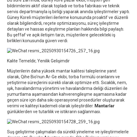
Bu süre zarfında, Güney Kore pazar ekibi, müşteri geri
bildirimlerini aktif olarak topladı ve torba fabrikası ve teknik
servis departmanıyla iş birliği yaparak anında iyileştirmeler yaptı.
Güney Koreli müşterileri ilerleme konusunda proaktif ve düzenli
olarak bilgilendirdi, reçete optimizasyonu, süreç iyileştirme
detayları ve hassas eşleştirme planları hakkında bilgi paylaştı.
Bu şeffaf ve açık iletişim tarzı, müşterilere gelecekteki iş
birlikleri konusunda güven verdi.
Kalite Temeldir, Yenilik Gelişimdir
Müşterilerin daha yüksek mantar kalitesi taleplerine yanıt
olarak, Qihe Bio'nun Ar-Ge ekibi, torba formülü oranlarını ve
yetiştirme süreçlerini sürekli olarak optimize etti. Sıcaklık, nem,
ışık, havalandırma yönetimi ve havalandırma deliği düzenleri ile
yumurtlama aşamasından kahverengileşme aşamasına kadar
geçen süre için daha sıkı operasyonel prosedürler oluşturarak
verimi ve kaliteyi kademeli olarak iyileştirdiler.
Mantarlar
günlüklerden ve tutarlılık ve istikrarın sağlanması.
Suş geliştirme çalışmaları da sürekli yineleme ve iyileştirmelerle