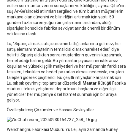
şekilde müşterilerini ziyaret ederek, Qihe kütüklerinden elde
edilen son mantar verimi sonuçlarını ve kârlılığını, ayrıca Qihe'nin
suş Ar-Ge'sindeki atılımları sergiledi ve tüm bunları müşterilerin
markaya olan güvenini ve bilinirliğini artırmak için yaptı. 50
günden fazla süren yoğun bir çalışmanın ardından, aldığı
siparişler, konsolide fabrika sevkiyatlarında önemli bir dönüm
noktasına ulaştı.
Lu, "Sipariş almak, satış sürecinin bittiği anlamına gelmez; her
satış elemanı müşterinin temsilcisi olarak hareket eder," diye
belirtti. Sipariş aldıktan sonra müşterilerin güvenini kazanmak,
temel odağı haline geldi. Bu yıl mantar piyasasının istikrarsız
koşulları ve yüksek işçilik maliyetleri ve her müşterinin farklı sera
tesisleri, teknikleri ve hedef pazarları olması nedeniyle, müşteri
talepleri giderek çeşitlendi. Bu çeşitli ihtiyaçları karşılamak için
Lu, sık sık çevrimiçi toplantılar düzenledi.
Mantar Kütüğü
Fabrika
müdürü, teknik yetiştirme departmanı başkanı ve diğer ilgili
yöneticiler her müşteriye özel hizmet sunmak için bir araya
geliyor.
Özelleştirilmiş Çözümler ve Hassas Sevkiyatlar
Wenchanghu Fabrikası Müdürü Yu Lei, aynı zamanda Güney