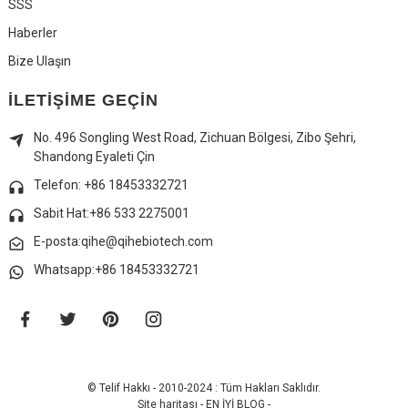
SSS
Haberler
Bize Ulaşın
İLETIŞIME GEÇIN
No. 496 Songling West Road, Zichuan Bölgesi, Zibo Şehri,
Shandong Eyaleti Çin
Telefon: +86 18453332721
Sabit Hat:
+86 533 2275001
E-posta:qihe@qihebiotech.com
Whatsapp:+86 18453332721
© Telif Hakkı - 2010-2024 : Tüm Hakları Saklıdır.
Site haritası
-
EN İYİ BLOG
-