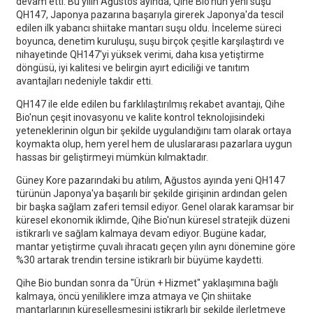
devam etti. Bu yılın Ağustos ayında, Qihe Bio'nun yeni suşu
QH147, Japonya pazarına başarıyla girerek Japonya'da tescil
edilen ilk yabancı shiitake mantarı suşu oldu. İnceleme süreci
boyunca, denetim kuruluşu, suşu birçok çeşitle karşılaştırdı ve
nihayetinde QH147'yi yüksek verimi, daha kısa yetiştirme
döngüsü, iyi kalitesi ve belirgin ayırt ediciliği ve tanıtım
avantajları nedeniyle takdir etti.
QH147 ile elde edilen bu farklılaştırılmış rekabet avantajı, Qihe
Bio'nun çeşit inovasyonu ve kalite kontrol teknolojisindeki
yeteneklerinin olgun bir şekilde uygulandığını tam olarak ortaya
koymakta olup, hem yerel hem de uluslararası pazarlara uygun
hassas bir geliştirmeyi mümkün kılmaktadır.
Güney Kore pazarındaki bu atılım, Ağustos ayında yeni QH147
türünün Japonya'ya başarılı bir şekilde girişinin ardından gelen
bir başka sağlam zaferi temsil ediyor. Genel olarak karamsar bir
küresel ekonomik iklimde, Qihe Bio'nun küresel stratejik düzeni
istikrarlı ve sağlam kalmaya devam ediyor. Bugüne kadar,
mantar yetiştirme çuvalı ihracatı geçen yılın aynı dönemine göre
%30 artarak trendin tersine istikrarlı bir büyüme kaydetti.
Qihe Bio bundan sonra da "Ürün + Hizmet" yaklaşımına bağlı
kalmaya, öncü yeniliklere imza atmaya ve Çin shiitake
mantarlarının küreselleşmesini istikrarlı bir şekilde ilerletmeye