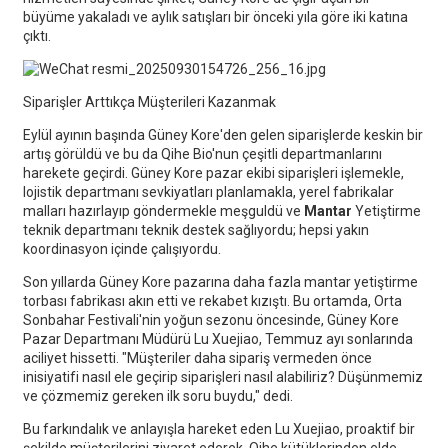
büyüme yakaladı ve aylık satışları bir önceki yıla göre iki katına
çıktı.
Siparişler Arttıkça Müşterileri Kazanmak
Eylül ayının başında Güney Kore'den gelen siparişlerde keskin bir
artış görüldü ve bu da Qihe Bio'nun çeşitli departmanlarını
harekete geçirdi. Güney Kore pazar ekibi siparişleri işlemekle,
lojistik departmanı sevkiyatları planlamakla, yerel fabrikalar
malları hazırlayıp göndermekle meşguldü ve
Mantar
Yetiştirme
teknik departmanı teknik destek sağlıyordu; hepsi yakın
koordinasyon içinde çalışıyordu.
Son yıllarda Güney Kore pazarına daha fazla mantar yetiştirme
torbası fabrikası akın etti ve rekabet kızıştı. Bu ortamda, Orta
Sonbahar Festivali'nin yoğun sezonu öncesinde, Güney Kore
Pazar Departmanı Müdürü Lu Xuejiao, Temmuz ayı sonlarında
aciliyet hissetti. "Müşteriler daha sipariş vermeden önce
inisiyatifi nasıl ele geçirip siparişleri nasıl alabiliriz? Düşünmemiz
ve çözmemiz gereken ilk soru buydu," dedi.
Bu farkındalık ve anlayışla hareket eden Lu Xuejiao, proaktif bir