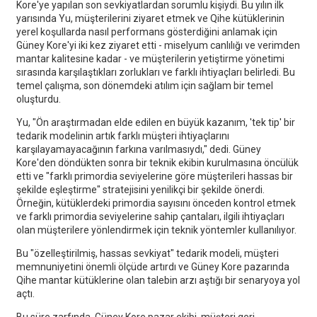
Kore'ye yapılan son sevkiyatlardan sorumlu kişiydi. Bu yılın ilk
yarısında Yu, müşterilerini ziyaret etmek ve Qihe kütüklerinin
yerel koşullarda nasıl performans gösterdiğini anlamak için
Güney Kore'yi iki kez ziyaret etti - miselyum canlılığı ve verimden
mantar kalitesine kadar - ve müşterilerin yetiştirme yönetimi
sırasında karşılaştıkları zorlukları ve farklı ihtiyaçları belirledi. Bu
temel çalışma, son dönemdeki atılım için sağlam bir temel
oluşturdu.
Yu, "Ön araştırmadan elde edilen en büyük kazanım, 'tek tip' bir
tedarik modelinin artık farklı müşteri ihtiyaçlarını
karşılayamayacağının farkına varılmasıydı," dedi. Güney
Kore'den döndükten sonra bir teknik ekibin kurulmasına öncülük
etti ve "farklı primordia seviyelerine göre müşterileri hassas bir
şekilde eşleştirme" stratejisini yenilikçi bir şekilde önerdi.
Örneğin, kütüklerdeki primordia sayısını önceden kontrol etmek
ve farklı primordia seviyelerine sahip çantaları, ilgili ihtiyaçları
olan müşterilere yönlendirmek için teknik yöntemler kullanılıyor.
Bu "özelleştirilmiş, hassas sevkiyat" tedarik modeli, müşteri
memnuniyetini önemli ölçüde artırdı ve Güney Kore pazarında
Qihe mantar kütüklerine olan talebin arzı aştığı bir senaryoya yol
açtı.