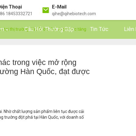
iện Thoại
E-Mail
86 18453332721
qihe@qihebiotech.com
ẩm
Câu Hỏi Thường Gặp
Tin Tức
Liên
ôi tại thị trường Hàn Quốc, đạt được mức tăng
hác trong việc mở rộng
 trường Hàn Quốc, đạt được
ui. Nhờ chất lượng sản phẩm liên tục được cải
ăng trưởng đột phá tại Hàn Quốc, với doanh số