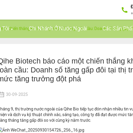
Đ
+
 Tôi
Chi Nhánh Ở Nước Ngoài
Các Sản Ph
một chiến thắng khác trong việc mở rộng toàn cầu: Doanh số tăng gấp đ
Qihe Biotech báo cáo một chiến thắng k
toàn cầu: Doanh số tăng gấp đôi tại thị
mức tăng trưởng đột phá
30-09-2025
háng 9, thị trường nước ngoài của Qihe Bio tiếp tục đón nhận nhiều tin v
hiện và dịch vụ kỹ thuật chính xác, sáng tạo, công ty đã đạt được mức t
àng tháng tăng gấp đôi so với cùng kỳ năm trước.