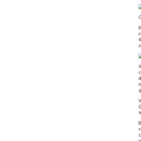
C
Đ
c
t
c
V
c
đ
n
q
V
Q
t
B
v
c