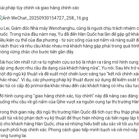
iải pháp tùy chỉnh và giao hàng chính xác
u Lei, Giám đốc Nhà máy Wenchanghu, cũng là người chịu trách nhiệm 
uốc. Trong nửa đầu năm nay, Yu đã đến Hàn Quốc hai lần để gặp gỡ khác
iều kiện cụ thể của địa phương - từ sức sống của sợi nấm và năng suất 
hách thức và nhu cầu khác nhau mà khách hàng gặp phải trong quá trình 
óng vững chắc cho bước tiến gần đây.
Bài học lớn nhất rút ra từ nghiên cứu sơ bộ là nhận ra rằng mô hình cun
áp ứng được nhu cầu đa dạng của khách hàng nữa", Yu nói. Sau khi trở v
ột đội ngũ kỹ thuật và đề xuất một chiến lược sáng tạo "kết nối chính x
hác nhau". Ví dụ, các phương pháp kỹ thuật được sử dụng để kiểm soát 
ác túi có cấp độ primordia khác nhau đến các khách hàng có nhu cầu tư
ô hình cung ứng "giao hàng chính xác, tùy chỉnh" này đã nâng cao đáng 
uống nhu cầu về gỗ nấm của Qihe vượt xa nguồn cung tại thị trường Hà
rong thời gian này, đội ngũ thị trường Hàn Quốc đã tích cực thu thập ph
uất túi và bộ phận dịch vụ kỹ thuật để thực hiện những cải tiến ngay lập
ộ cho khách hàng Hàn Quốc, chia sẻ những hiểu biết sâu sắc về tối ưu hóa 
oạch phối hợp chính xác. Phong cách giao tiếp minh bạch và cởi mở này 
rong tương lai.