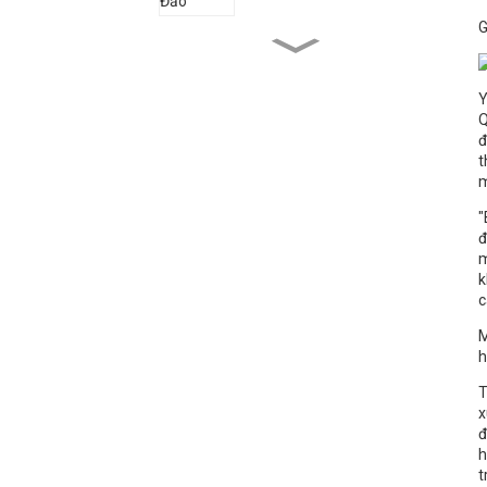
G
Tổng thống Angola đã đến
thăm Qihe Biotech
Y
Q
đ
Ông Tô Kiến Xương và
t
Đoàn đại biểu thăm Hoa Kỳ
m
"
Thông báo vòng 2] Triển
đ
lãm đổi mới công nghiệp
m
nấm Xianggu quốc tế lần
thứ nhất
k
c
Một hành trình không
M
ngừng nghỉ ở Châu Âu
h
T
x
đ
h
t