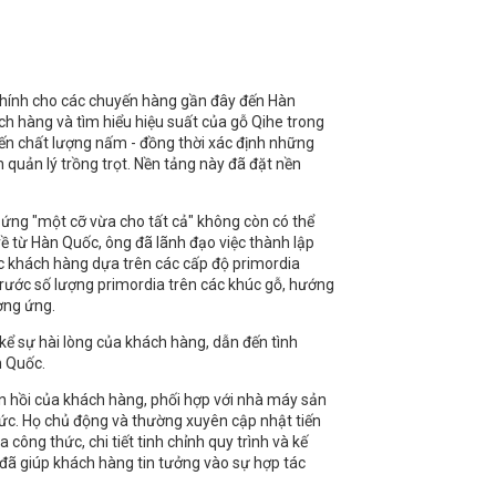
chính cho các chuyến hàng gần đây đến Hàn
h hàng và tìm hiểu hiệu suất của gỗ Qihe trong
đến chất lượng nấm - đồng thời xác định những
quản lý trồng trọt. Nền tảng này đã đặt nền
g ứng "một cỡ vừa cho tất cả" không còn có thể
ề từ Hàn Quốc, ông đã lãnh đạo việc thành lập
ác khách hàng dựa trên các cấp độ primordia
trước số lượng primordia trên các khúc gỗ, hướng
ơng ứng.
kể sự hài lòng của khách hàng, dẫn đến tình
n Quốc.
ản hồi của khách hàng, phối hợp với nhà máy sản
 tức. Họ chủ động và thường xuyên cập nhật tiến
công thức, chi tiết tinh chỉnh quy trình và kế
đã giúp khách hàng tin tưởng vào sự hợp tác