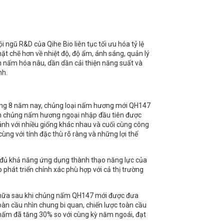
ngũ R&D của Qihe Bio liên tục tối ưu hóa tỷ lệ
chặt chẽ hơn về nhiệt độ, độ ẩm, ánh sáng, quản lý
oạn nấm hóa nâu, dần dần cải thiện năng suất và
nh.
 tháng 8 năm nay, chủng loại nấm hương mới QH147
nh chủng nấm hương ngoại nhập đầu tiên được
sánh với nhiều giống khác nhau và cuối cùng công
ùng với tính đặc thù rõ ràng và những lợi thế
y đủ khả năng ứng dụng thành thạo năng lực của
phát triển chính xác phù hợp với cả thị trường
c nữa sau khi chủng nấm QH147 mới được đưa
oàn cầu nhìn chung bi quan, chiến lược toàn cầu
g nấm đã tăng 30% so với cùng kỳ năm ngoái, đạt