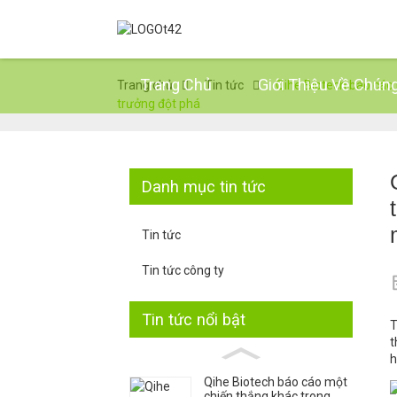
Trang Chủ
Giới Thiệu Về Chúng
Trang chủ
Tin tức
Qihe Biotech báo cáo 
trưởng đột phá
Danh mục tin tức
Tin tức
Tin tức công ty
Tin tức nổi bật
T
t
h
Qihe Biotech báo cáo một
chiến thắng khác trong