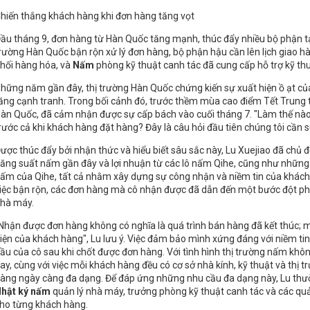
hiến thắng khách hàng khi đơn hàng tăng vọt
ầu tháng 9, đơn hàng từ Hàn Quốc tăng mạnh, thúc đẩy nhiều bộ phận tại
rường Hàn Quốc bận rộn xử lý đơn hàng, bộ phận hậu cần lên lịch giao 
hối hàng hóa, và
Nấm
phòng kỹ thuật canh tác đã cung cấp hỗ trợ kỹ thuậ
hững năm gần đây, thị trường Hàn Quốc chứng kiến ​​sự xuất hiện ồ ạt củ
ăng cạnh tranh. Trong bối cảnh đó, trước thềm mùa cao điểm Tết Trung 
àn Quốc, đã cảm nhận được sự cấp bách vào cuối tháng 7. "Làm thế nà
rước cả khi khách hàng đặt hàng? Đây là câu hỏi đầu tiên chúng tôi cần su
ược thúc đẩy bởi nhận thức và hiểu biết sâu sắc này, Lu Xuejiao đã chủ 
ăng suất nấm gần đây và lợi nhuận từ các lô nấm Qihe, cũng như những 
ấm của Qihe, tất cả nhằm xây dựng sự công nhận và niềm tin của khách
iệc bận rộn, các đơn hàng mà cô nhận được đã dẫn đến một bước đột phá
hà máy.
Nhận được đơn hàng không có nghĩa là quá trình bán hàng đã kết thúc; m
iện của khách hàng", Lu lưu ý. Việc đảm bảo mình xứng đáng với niềm t
ầu của cô sau khi chốt được đơn hàng. Với tình hình thị trường nấm khô
ay, cùng với việc mỗi khách hàng đều có cơ sở nhà kính, kỹ thuật và thị
àng ngày càng đa dạng. Để đáp ứng những nhu cầu đa dạng này, Lu thườ
hật ký nấm
quản lý nhà máy, trưởng phòng kỹ thuật canh tác và các quả
ho từng khách hàng.