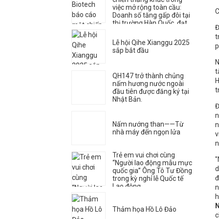
việc mở rộng toàn cầu:
C
Doanh số tăng gấp đôi tại
thị trường Hàn Quốc, đạt
Đ
được mức tăng trưởng đột
t
phá
Lễ hội Qihe Xianggu 2025
p
sắp bắt đầu
N
t
QH147 trở thành chủng
H
nấm hương nước ngoài
t
đầu tiên được đăng ký tại
Nhật Bản.
Đ
n
Nấm nướng than——Từ
n
nhà máy đến ngọn lửa
v
n
Trẻ em vui chơi cùng
"
“Người lao động mẫu mực
d
quốc gia” Ông Tô Tư Đồng
đ
trong kỳ nghỉ lễ Quốc tế
Lao động
n
h
N
Thảm họa Hồ Lô Đảo
c