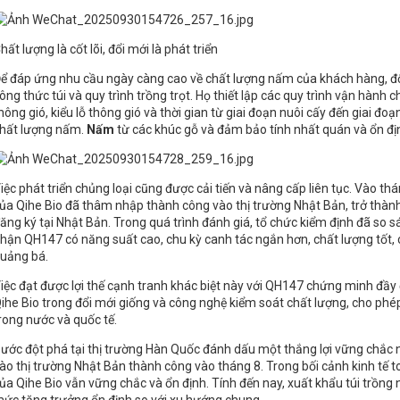
hất lượng là cốt lõi, đổi mới là phát triển
ể đáp ứng nhu cầu ngày càng cao về chất lượng nấm của khách hàng, đội 
ông thức túi và quy trình trồng trọt. Họ thiết lập các quy trình vận hành 
hông gió, kiểu lỗ thông gió và thời gian từ giai đoạn nuôi cấy đến giai đ
hất lượng nấm.
Nấm
từ các khúc gỗ và đảm bảo tính nhất quán và ổn đị
iệc phát triển chủng loại cũng được cải tiến và nâng cấp liên tục. Vào
ủa Qihe Bio đã thâm nhập thành công vào thị trường Nhật Bản, trở thà
ăng ký tại Nhật Bản. Trong quá trình đánh giá, tổ chức kiểm định đã so 
hận QH147 có năng suất cao, chu kỳ canh tác ngắn hơn, chất lượng tốt, c
uảng bá.
iệc đạt được lợi thế cạnh tranh khác biệt này với QH147 chứng minh đầ
ihe Bio trong đổi mới giống và công nghệ kiểm soát chất lượng, cho phép 
rong nước và quốc tế.
ước đột phá tại thị trường Hàn Quốc đánh dấu một thắng lợi vững chắ
ào thị trường Nhật Bản thành công vào tháng 8. Trong bối cảnh kinh tế t
ủa Qihe Bio vẫn vững chắc và ổn định. Tính đến nay, xuất khẩu túi trồn