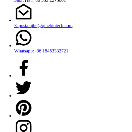
Sabit Hat:
+86 533 2275001
E-posta:qihe@qihebiotech.com
Whatsapp:+86 18453332721