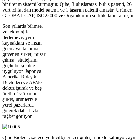
bir üretim sistemi kurmuştur. Qihe, 3 uluslararası buluş patenti, 26
yurt içi faydalı model patenti ve 1 tasarım patenti almıştır. Ürünleri
GLOBAL GAP, ISO22000 ve Organik ürün sertifikalarını almıştır.
Son yıllarda bilimsel
ve teknolojik
ilerlemeye, yerli
kaynaklara ve insan
gücü avantajlarına
güvenen şirket, "dışarı
çıkma" stratejisini
güçlü bir şekilde
uyguluyor. Japonya,
Amerika Birleşik
Devletleri ve AB'de
dokuz iştirak ve beş
üretim üssü kuran
şirket, ürünleriyle
yerel pazarlarda
giderek daha fazla
rağbet görüyor.
Qihe Biotech, sadece yerli çiftçileri zenginleştirmekle kalmıyor, aynı