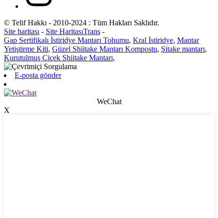
© Telif Hakkı - 2010-2024 : Tüm Hakları Saklıdır.
Site haritası
-
Site HaritasıTrans
-
Gap Sertifikalı İstiridye Mantarı Tohumu
,
Kral İstiridye
,
Mantar
Yetiştirme Kiti
,
Güzel Shiitake Mantarı Kompostu
,
Şitake mantarı
,
Kurutulmuş Çiçek Shiitake Mantarı
,
E-posta gönder
WeChat
X