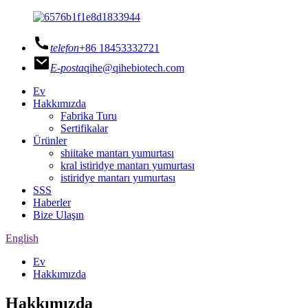
telefon
+86 18453332721
E-posta
qihe@qihebiotech.com
Ev
Hakkımızda
Fabrika Turu
Sertifikalar
Ürünler
shiitake mantarı yumurtası
kral istiridye mantarı yumurtası
istiridye mantarı yumurtası
SSS
Haberler
Bize Ulaşın
English
Ev
Hakkımızda
Hakkımızda