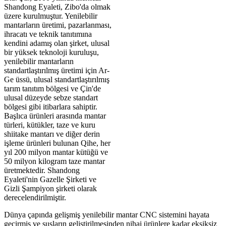
Shandong Eyaleti, Zibo'da olmak
üzere kurulmuştur. Yenilebilir
mantarların üretimi, pazarlanması,
ihracatı ve teknik tanıtımına
kendini adamış olan şirket, ulusal
bir yüksek teknoloji kuruluşu,
yenilebilir mantarların
standartlaştırılmış üretimi için Ar-
Ge üssü, ulusal standartlaştırılmış
tarım tanıtım bölgesi ve Çin'de
ulusal düzeyde sebze standart
bölgesi gibi itibarlara sahiptir.
Başlıca ürünleri arasında mantar
türleri, kütükler, taze ve kuru
shiitake mantarı ve diğer derin
işleme ürünleri bulunan Qihe, her
yıl 200 milyon mantar kütüğü ve
50 milyon kilogram taze mantar
üretmektedir. Shandong
Eyaleti'nin Gazelle Şirketi ve
Gizli Şampiyon şirketi olarak
derecelendirilmiştir.
Dünya çapında gelişmiş yenilebilir mantar CNC sistemini hayata
geçirmiş ve suşların geliştirilmesinden nihai ürünlere kadar eksiksiz