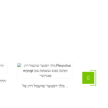
Qihe Cultivate
הויך
מלך ויסטער שוועמל רויג פל ...