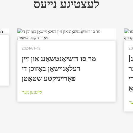
לעצטיגע נייעס
2024-01-12
20
]
מר סו דזשיאַנטשאַנג און זיין
ר
דעלאַגיישאַן באַזוכן די
י
פאַרייניקטע שטאַטן
ָ
לייענען מער
ער