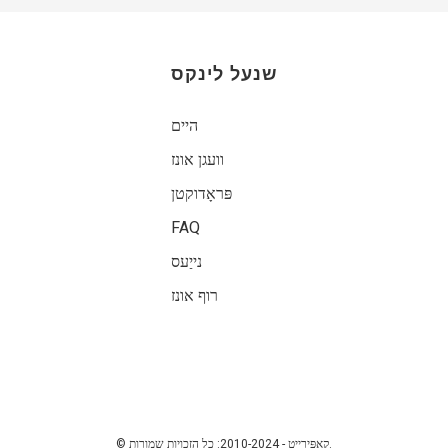
שנעל לינקס
היים
וועגן אונז
פּראָדוקטן
FAQ
נייַעס
רוף אונז
© קאַפּירייט - 2010-2024: כל הזכויות שמורות.