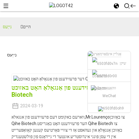
היים
נייַעס
נייַעס
שיקן
בליצפּאָסט
דער פרעזידענט פון אַנגאָלאַ האָט באזוכט Qihe
ווהאַצאַפּפּ
Biotech
WeChat
2024-03-19
צו באַזוכן
Mr.Lourenço
ווארעם באקומט דעם פרעזידענט פון אנגאלא,
הער פרעזידענט האָט באַגריסט Qihe Biotech צו
Qihe Biotech.
באַזוכן אַנגאָלאַ און געהאפט אַז די צוויי פּאַרטיעס קענען קאָואַפּערייט
אין די עסן פונגי אינדוסטריע אונטער די גיידאַנס פון פולשטענדיק