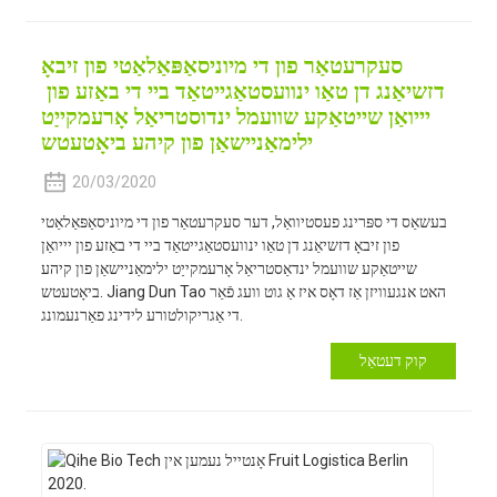
סעקרעטאַר פון די מיוניסאַפּאַלאַטי פון זיבאָ
דזשיאַנג דן טאַו ינוועסטאַגייטאַד ביי די באַזע פון ​​
יייואַן שייטאַקע שוועמל ינדוסטריאַל אָרעמקייַט
ילימאַניישאַן פון קיהע ביאָטעטש
20/03/2020
בעשאַס די ספּרינג פעסטיוואַל, דער סעקרעטאַר פון די מיוניסאַפּאַלאַטי
פון זיבאָ דזשיאַנג דן טאַו ינוועסטאַגייטאַד ביי די באַזע פון ​​יייואַן
שייטאַקע שוועמל ינדאַסטריאַל אָרעמקייַט ילימאַניישאַן פון קיהע
ביאָטעטש. Jiang Dun Tao האט אנגעוויזן אַז דאָס איז אַ גוט וועג פֿאַר
די אַגריקולטורע לידינג פאַרנעמונג.
קוק דעטאַל