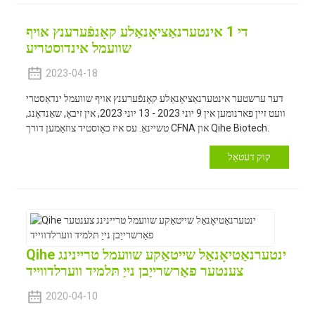
די 1 אינטערנאַציאָנאַלע קאָנפֿערענץ אויף
שוועמל אינדוסטריע
2023-04-18
דער ערשטער אינטערנאַציאָנאַלע קאָנפֿערענץ אויף שוועמל ינדאַסטרי
וועט זיין פארנומען אין 9 יוני 2023 - 13 יוני 2023, אין זיבאָ, שאַנדאָנג,
טשיינאַ. עס איז כאָוסטיד צוזאַמען דורך CFNA און Qihe Biotech.
קוק דעטאַל
Qihe ינטערנאַטיאָנאַל שייטאַקע שוועמל טריינינג
צענטער פאַרשרייַבן נייַ תּלמיד ווערלדווייד
2020-04-10