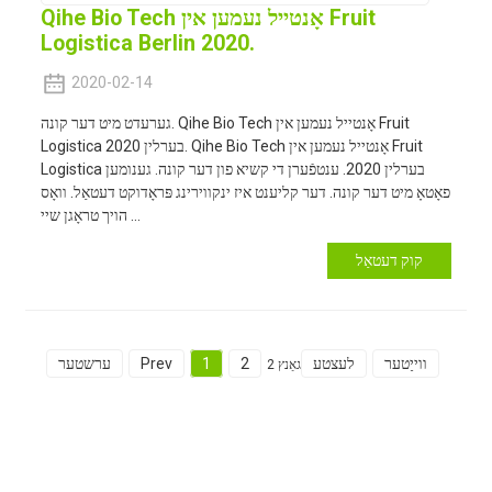
Qihe Bio Tech אָנטייל נעמען אין Fruit
Logistica Berlin 2020.
2020-02-14
גערעדט מיט דער קונה. Qihe Bio Tech אָנטייל נעמען אין Fruit
Logistica בערלין 2020. Qihe Bio Tech אָנטייל נעמען אין Fruit
Logistica בערלין 2020. ענטפֿערן די קשיא פון דער קונה. גענומען
פאָטאָ מיט דער קונה. דער קליענט איז ינקווירינג פּראָדוקט דעטאַל. וואָס
הויך טראָגן שיי ...
קוק דעטאַל
ווייַטער
לעצטע
2
1
Prev
ערשטער
גאַנץ 2