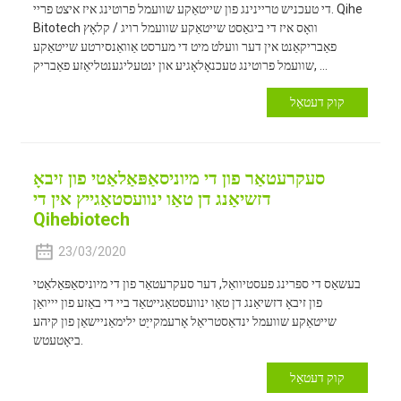
די טעכניש טריינינג פון שייטאַקע שוועמל פרוטינג איז איצט פריי. Qihe
Bitotech וואָס איז די ביגאַסט שייטאַקע שוועמל רויג / קלאָץ
פאַבריקאַנט אין דער וועלט מיט די מערסט אַוואַנסירטע שייטאַקע
שוועמל פרוטינג טעכנאָלאָגיע און ינטעליגענטליאַזע פאַבריק, ...
קוק דעטאַל
סעקרעטאַר פון די מיוניסאַפּאַלאַטי פון זיבאָ
דזשיאַנג דן טאַו ינוועסטאַגייץ אין די
Qihebiotech
23/03/2020
בעשאַס די ספּרינג פעסטיוואַל, דער סעקרעטאַר פון די מיוניסאַפּאַלאַטי
פון זיבאָ דזשיאַנג דן טאַו ינוועסטאַגייטאַד ביי די באַזע פון ​​יייואַן
שייטאַקע שוועמל ינדאַסטריאַל אָרעמקייַט ילימאַניישאַן פון קיהע
ביאָטעטש.
קוק דעטאַל