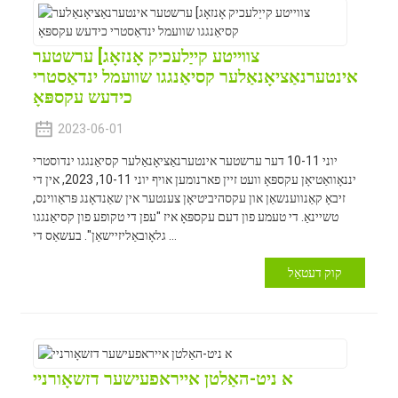
צווייטע קייַלעכיק אָנזאָג] ערשטער
אינטערנאַציאָנאַלער קסיאַנגגו שוועמל ינדאַסטרי
כידעש עקספּאָ
2023-06-01
יוני 10-11 דער ערשטער אינטערנאַציאָנאַלער קסיאַנגגו ינדוסטרי
יננאָוואַטיאָן עקספּאָ וועט זיין פארנומען אויף יוני 10-11, 2023, אין די
זיבאָ קאַנווענשאַן און עקסהיביטיאָן צענטער אין שאַנדאָנג פּראַווינס,
טשיינאַ. די טעמע פון ​​​​דעם עקספּאָ איז "עפן די טקופע פון ​​קסיאַנגגו
גלאָובאַליזיישאַן". בעשאַס די ...
קוק דעטאַל
א ניט-האַלטן אייראפעישער דזשאָורניי