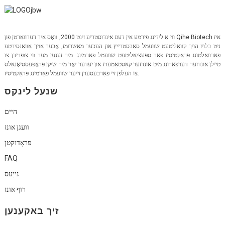
ווי אַ לידינג פירמע אין דעם אינדוסטריע זינט 2000, וואָס איר דערוואַרטן פון Qihe Biotech איז
ניט בלויז הויך קוואַליטעט שוועמל סאַבסטרייץ און העכער מאַשרומז, אָבער אויך אַוואַנסירטע
פאַרוואַלטונג פּראַקטיסיז פֿאַר ספּעציאַליטעט שוועמל פאַרמינג. מיר זענען מער ווי צופרידן צו
טיילן אונדזער דערפאַרונג מיט אונדזער קאַסטאַמערז און יעדער יאָר מיר שיקן פּראָפעססיאָנאַלס
צו העלפֿן זיי פֿאַרבעסערן זייער שוועמל פאַרמינג פּראַקטיסיז.
שנעל לינקס
היים
וועגן אונז
פּראָדוקטן
FAQ
נייַעס
רוף אונז
זיך באקענען