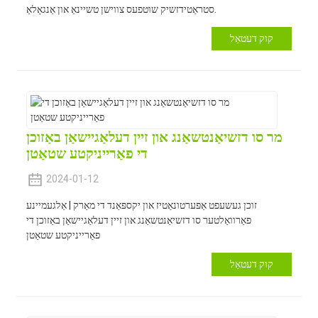
סטראַטידזשיק שוטפעס צווישן טשיינאַ און אַנגאָלאַ.
קוק דעטאַל
מר סו דזשיאַנטשאַנג און זיין דעלאַגיישאַן באַזוכן
די פאַרייניקטע שטאַטן
2024-01-12
זוכן געשעפט אַפּערטונאַטיז און יקספּאַנד די מאַרק | אַלגעמיינע
פאַרוואַלטער סו דזשיאַנטשאַנג און זיין דעלאַגיישאַן באַזוכן די
פאַרייניקטע שטאַטן
קוק דעטאַל