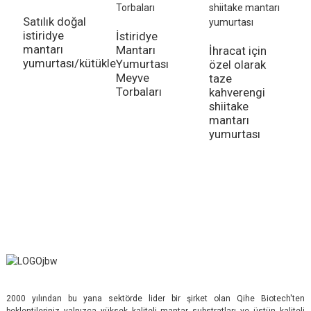
Satılık doğal
istiridye
İstiridye
mantarı
Mantarı
İhracat için
Ü
yumurtası/kütükleri
Yumurtası
özel olarak
D
Meyve
taze
v
Torbaları
kahverengi
V
shiitake
M
mantarı
Y
yumurtası
2000 yılından bu yana sektörde lider bir şirket olan Qihe Biotech'ten
beklentileriniz yalnızca yüksek kaliteli mantar substratları ve üstün kaliteli