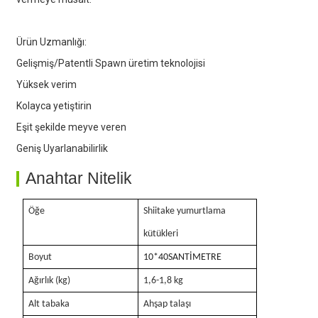
Ürün Uzmanlığı:
4. Yüksek getirili
Gelişmiş/Patentli Spawn üretim teknolojisi
Yüksek verim
Kolayca yetiştirin
Eşit şekilde meyve veren
Geniş Uyarlanabilirlik
Anahtar Nitelik
Öğe
Shiitake yumurtlama
kütükleri
Boyut
10
*40
SANTİMETRE
Ağırlık (kg)
1,6-1,8 kg
Alt tabaka
Ahşap talaşı