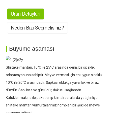
Ürün Detayları
Neden Bizi Seçmelisiniz?
1. Büyük ölçekli üretim
Büyüme aşaması
Shiitake mantarı, 10°C ile 25°C arasında geniş bir sıcaklık
2. Zengin Deneyim
adaptasyonuna sahiptir. Meyve vermesi için en uygun sıcaklık
10°C ile 20°C arasındadır. Şapkası oldukça yuvarlak ve biraz
düzdür. Sapı kısa ve güçlüdür, dokusu sağlamdır.
Kütükler makine ile paketlenip klimalı seralarda yetiştiriliyor,
shiitake mantarı yumurtalarımız homojen bir şekilde meyve
3. Güçlü üretim kapasitesi
vermeye müsait.