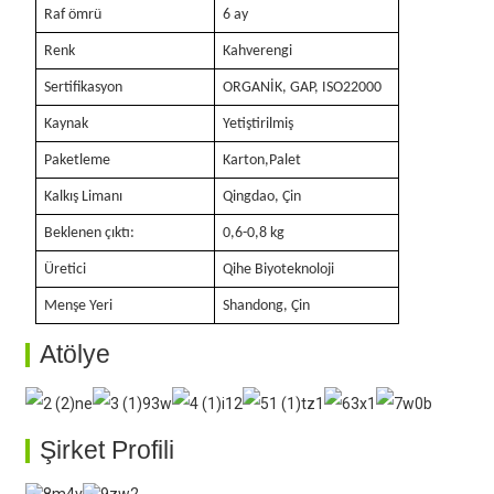
Raf ömrü
6 ay
Renk
Kahverengi
Sertifikasyon
ORGANİK, GAP, ISO22000
Kaynak
Yetiştirilmiş
Paketleme
Karton,Palet
Kalkış Limanı
Qingdao, Çin
Beklenen çıktı:
0,6-0,8 kg
Üretici
Qihe Biyoteknoloji
Menşe Yeri
Shandong, Çin
Atölye
Şirket Profili