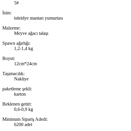
5#
İsim:
istiridye mantarı yumurtası
Malzeme:
Meyve ağacı talaşı
Spawn ağırlığı:
1,2-1,4 kg
Boyut:
12cm*24cm
Taşımacılık:
Nakliye
paketleme şekli:
karton
Beklenen getiri:
0,6-0,9 kg
Minimum Sipariş Adedi:
6200 adet