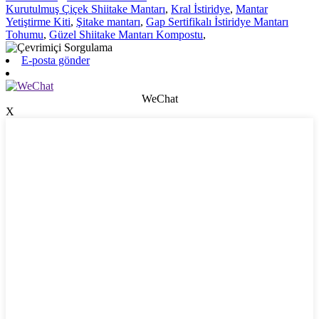
Kurutulmuş Çiçek Shiitake Mantarı
,
Kral İstiridye
,
Mantar
Yetiştirme Kiti
,
Şitake mantarı
,
Gap Sertifikalı İstiridye Mantarı
Tohumu
,
Güzel Shiitake Mantarı Kompostu
,
E-posta gönder
WeChat
X