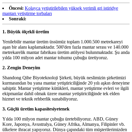
Öncesi:
Kolayca yetiştirilebilen yüksek verimli gri istiridye
mantarı yetiştirme torbaları
Sonraki:
1.
Büyük ölçekli üretim
Yenilebilir mantar üretim üssümüz toplam 1.000.500 metrekareyi
aşan bir alanı kaplamaktadır. 500'den fazla mantar serası ve 140.000
metrekarelik mantar fabrikası üretim atölyesi bulunmaktadır. Şu anda
yılda 100 milyon adet mantar tohumu çubuğu üretiyoruz.
2.
Zengin Deneyim
Shandong Qihe Biyoteknoloji Şirketi, büyük neslimizin şirketimizi
kurmasından bu yana mantar yetiştiriciliğinde 20 yılı aşkın deneyime
sahiptir. Mantar yetiştirme kütükleri, mantar yetiştirme evleri ve ilgili
ekipmanlar dahil olmak üzere mantar yetiştiriciliğinde tek elden
hizmet ve teknik rehberlik sunabiliyoruz.
3.
Güçlü üretim kapasitesi
yetenek
Yılda 100 milyon mantar çubuğu üretebiliyoruz. ABD, Güney
Kore, Japonya, Avustralya, Güney Afrika, Almanya, Filipinler vb.
ülkelere ihracat yapıyoruz. Dünya çapındaki tüm müşterilerimizden