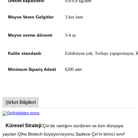
Üretim kapasitesi
0,6-0,8 kg/adet
Meyve Veren Gelgitler
3 kez öner
Meyve verme dönemi
3-4 ay
Kalite standardı
Enfeksiyon yok, Torbayı yapıştırmayın, R
Minimum Sipariş Adedi
6200 adet
Şirket Bilgileri
Küresel Strateji:
Çin'de varlığını sürdüren ve tüm dünyaya
yayılan Qihe Biotech büyüyor
vizyonu,
Sadece Çin'in birinci sınıf