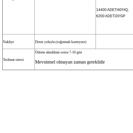
14400 ADET/40'HQ;
6200 ADET/20′GP
Nakliye
Deniz yoluyla (soğutmalı konteyner)
Ödeme alındıktan sonra 7-10 gün
Teslimat süresi
Mevsimsel olmayan zaman gereklidir