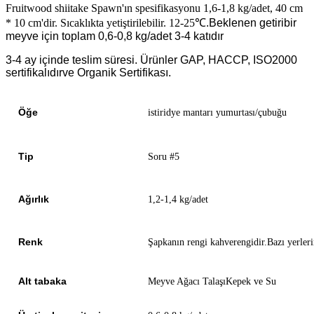
Fruitwood shiitake Spawn'ın spesifikasyonu 1,6-1,8 kg/adet, 40 cm
* 10 cm'dir. Sıcaklıkta yetiştirilebilir.
12-25
℃.Beklenen getiri
bir
meyve için toplam 0,6-0,8 kg/adet 3-4 katıdır
3-4 ay içinde teslim süresi. Ürünler
GAP, HACCP, ISO2000
sertifikalıdır
ve Organik Sertifikası.
Öğe
istiridye mantarı yumurtası/çubuğu
Tip
Soru #5
Ağırlık
1,2-1,4 kg/adet
Renk
Şapkanın rengi kahverengidir.Bazı yerleri
Alt tabaka
Meyve Ağacı Talaşı
Kepek ve Su