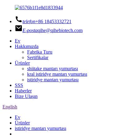
telefon
+86 18453332721
E-posta
qihe@qihebiotech.com
Ev
Hakkımızda
Fabrika Turu
Sertifikalar
Ürünler
shiitake mantarı yumurtası
kral istiridye mantarı yumurtası
istiridye mantarı yumurtası
SSS
Haberler
Bize Ulaşın
English
Ev
Ürünler
istiridye mantarı yumurtası