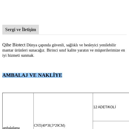
Sergi ve İletişim
Qihe Biotect
Dünya çapında güvenli, sağlıklı ve besleyici yenilebilir
mantar ürünleri sunacağız. Birinci sınıf kalite yaratın
ve müşterilerimize en
iyi hizmeti sunmak.
AMBALAJ VE NAKLİYE
12 ADET/KOLİ
CNT(40*38,5*29CM)
ambalajlama