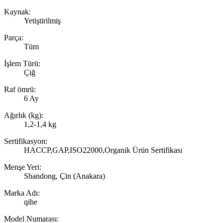
Kaynak:
Yetiştirilmiş
Parça:
Tüm
İşlem Türü:
Çiğ
Raf ömrü:
6 Ay
Ağırlık (kg):
1,2-1,4 kg
Sertifikasyon:
HACCP,GAP,ISO22000,Organik Ürün Sertifikası
Menşe Yeri:
Shandong, Çin (Anakara)
Marka Adı:
qihe
Model Numarası: