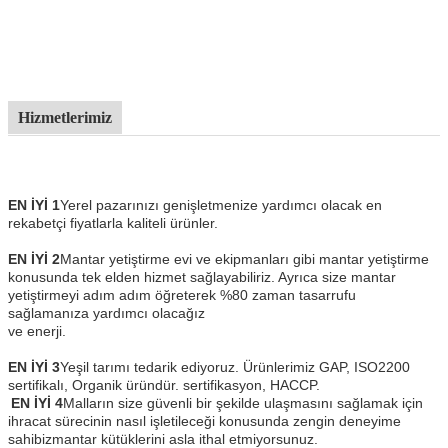
Hizmetlerimiz
EN İYİ 1
Yerel pazarınızı genişletmenize yardımcı olacak en
rekabetçi fiyatlarla kaliteli ürünler.
EN İYİ 2
Mantar yetiştirme evi ve ekipmanları gibi mantar yetiştirme
konusunda tek elden hizmet sağlayabiliriz.
Ayrıca size mantar
yetiştirmeyi adım adım öğreterek %80 zaman tasarrufu
sağlamanıza yardımcı olacağız
ve enerji.
EN İYİ 3
Yeşil tarımı tedarik ediyoruz. Ürünlerimiz GAP, ISO2200
sertifikalı, Organik üründür.
sertifikasyon, HACCP.
EN İYİ 4
Malların size güvenli bir şekilde ulaşmasını sağlamak için
ihracat sürecinin nasıl işletileceği konusunda zengin deneyime
sahibiz
mantar kütüklerini asla ithal etmiyorsunuz.