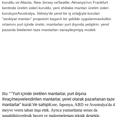
kuruldu ve Atlanta, New Jersey ve
Seattle; Almanya'nın Frankfurt
kentinde üretim üsleri kuruldu; yeni shiitake mantarı üretim üsleri
kuruluyor
Avustralya, Sidney'de yerel bir iş ortağıyla kurulan
"sevkiyat mantarı" projesinin başarılı bir şekilde uygulanması
kültür
ortamını yurt içinde üretin, mantarları yurt dışında yetiştirin, yerel
pazarda listelenen taze mantarları sanayileşmiş
iş modeli.
Biz "
"Yurt içinde üretilen mantarlar, yurt dışına
ihraç/meyvelendirilen mantarlar, yerel olarak pazarlanan taze
mantarlar"
kural.Ve sahip
Kore, Japonya, ABD ve Avustralya'da 4
meyve veren taban inşa ettik. Ayrıca yumurtlama serası da
sunabiliriz
yerleşik beceri ve malzemeler
tam teknik destekle.