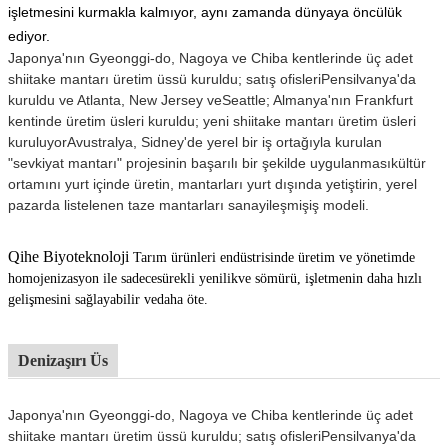
işletmesini kurmakla kalmıyor, aynı zamanda dünyaya öncülük
ediyor.
Japonya'nın Gyeonggi-do, Nagoya ve Chiba kentlerinde üç adet
shiitake mantarı üretim üssü kuruldu; satış ofisleri
Pensilvanya'da
kuruldu ve Atlanta, New Jersey ve
Seattle; Almanya'nın Frankfurt
kentinde üretim üsleri kuruldu; yeni shiitake mantarı üretim üsleri
kuruluyor
Avustralya, Sidney'de yerel bir iş ortağıyla kurulan
"sevkiyat mantarı" projesinin başarılı bir şekilde uygulanması
kültür
ortamını yurt içinde üretin, mantarları yurt dışında yetiştirin, yerel
pazarda listelenen taze mantarları sanayileşmiş
iş modeli.
Qihe Biyoteknoloji
Tarım ürünleri endüstrisinde üretim ve yönetimde
homojenizasyon ile sadece
sürekli yenilik
ve sömürü, işletmenin daha hızlı
gelişmesini sağlayabilir ve
daha öte.
Denizaşırı Üs
Japonya'nın Gyeonggi-do, Nagoya ve Chiba kentlerinde üç adet
shiitake mantarı üretim üssü kuruldu; satış ofisleri
Pensilvanya'da