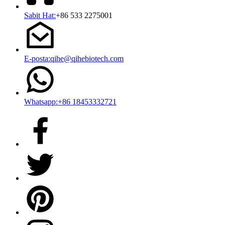
Sabit Hat:
+86 533 2275001
E-posta:qihe@qihebiotech.com
Whatsapp:+86 18453332721