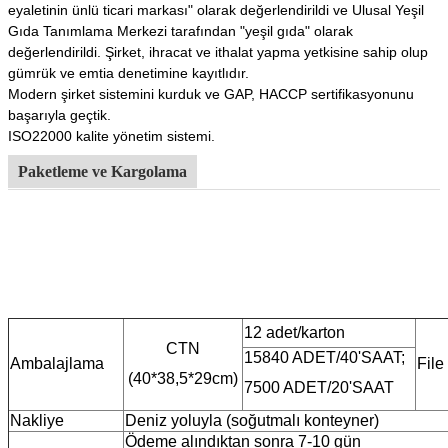
eyaletinin ünlü ticari markası" olarak değerlendirildi ve Ulusal Yeşil
Gıda Tanımlama Merkezi tarafından "yeşil gıda" olarak
değerlendirildi. Şirket, ihracat ve ithalat yapma yetkisine sahip olup
gümrük ve emtia denetimine kayıtlıdır.
Modern şirket sistemini kurduk ve GAP, HACCP sertifikasyonunu
başarıyla geçtik.
ISO22000 kalite yönetim sistemi.
Paketleme ve Kargolama
12 adet/karton
CTN
15840 ADET/40'SAAT;
Ambalajlama
File
(40*38,5*29cm)
7500 ADET/20'SAAT
Nakliye
Deniz yoluyla (soğutmalı konteyner)
Ödeme alındıktan sonra 7-10 gün