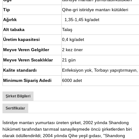
Tip
Qihe-gri istiridye mantarı kütükleri
Ağırlık
1,35-1,45 kg/adet
Alt tabaka
Talaş
Üretim kapasitesi
0,4 kg/adet
Meyve Veren Gelgitler
2 kez öner
Meyve Veren Sıcaklıklar
21 gün
Kalite standardı
Enfeksiyon yok, Torbayı yapıştırmayın,
Minimum Sipariş Adedi
6000 adet
Şirket Bilgileri
Sertifikalar
İstiridye mantarı yumurtası üreten şirket, 2002 yılında Shandong
hükümeti tarafından tarımsal sanayileşmede öncü şirketlerden biri
olarak ödüllendirildi; 2004 yılında Qihe yeşil gıdası, "Shandong