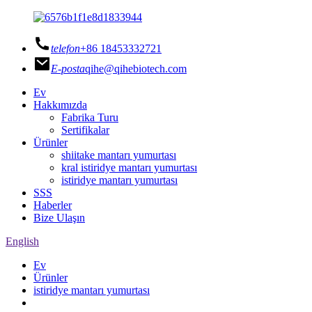
telefon
+86 18453332721
E-posta
qihe@qihebiotech.com
Ev
Hakkımızda
Fabrika Turu
Sertifikalar
Ürünler
shiitake mantarı yumurtası
kral istiridye mantarı yumurtası
istiridye mantarı yumurtası
SSS
Haberler
Bize Ulaşın
English
Ev
Ürünler
istiridye mantarı yumurtası