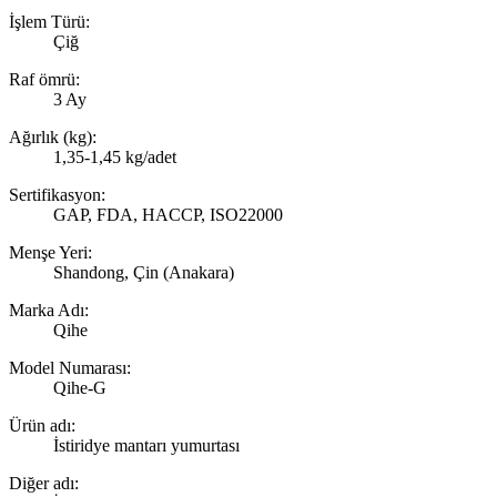
İşlem Türü:
Çiğ
Raf ömrü:
3 Ay
Ağırlık (kg):
1,35-1,45 kg/adet
Sertifikasyon:
GAP, FDA, HACCP, ISO22000
Menşe Yeri:
Shandong, Çin (Anakara)
Marka Adı:
Qihe
Model Numarası:
Qihe-G
Ürün adı:
İstiridye mantarı yumurtası
Diğer adı: