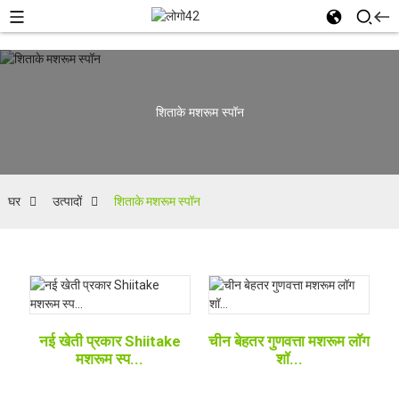
शिताके मशरूम स्पॉन
घर
उत्पादों
शिताके मशरूम स्पॉन
नई खेती प्रकार Shiitake
चीन बेहतर गुणवत्ता मशरूम लॉग
मशरूम स्प...
शॉ...