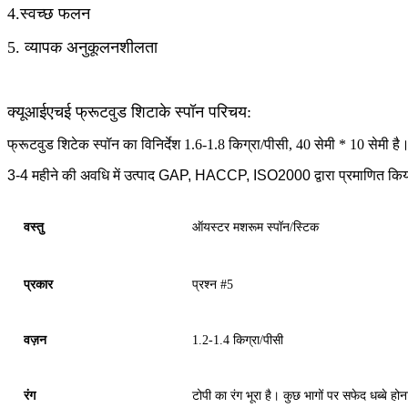
4.स्वच्छ फलन
5. व्यापक अनुकूलनशीलता
क्यूआईएचई फ्रूटवुड शिटाके स्पॉन परिचय:
फ्रूटवुड शिटेक स्पॉन का विनिर्देश 1.6-1.8 किग्रा/पीसी, 40 सेमी * 10 सेमी ह
3-4 महीने की अवधि में उत्पाद
GAP, HACCP, ISO2000 द्वारा प्रमाणित किया
वस्तु
ऑयस्टर मशरूम स्पॉन/स्टिक
प्रकार
प्रश्न #5
वज़न
1.2-1.4 किग्रा/पीसी
रंग
टोपी का रंग भूरा है। कुछ भागों पर सफेद धब्बे होन