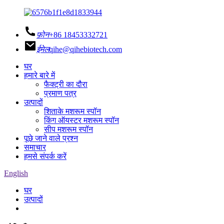
फ़ोन
+86 18453332721
ईमेल
qihe@qihebiotech.com
घर
हमारे बारे में
फैक्ट्री का दौरा
प्रमाण पत्र
उत्पादों
शिताके मशरूम स्पॉन
किंग ऑयस्टर मशरूम स्पॉन
सीप मशरूम स्पॉन
पूछे जाने वाले प्रश्न
समाचार
हमसे संपर्क करें
English
घर
उत्पादों