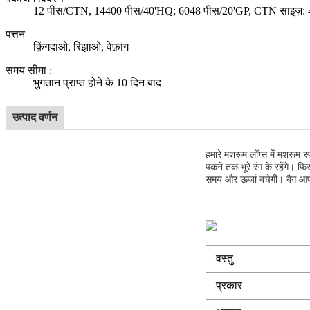
12 पीस/CTN, 14400 पीस/40'HQ; 6048 पीस/20'GP, CTN साइज़: 40
पत्तन
क़िंगदाओ, रिझाओ, वेफ़ांग
समय सीमा
:
भुगतान प्राप्त होने के 10 दिन बाद
उत्पाद वर्णन
हमारे मशरूम लॉग्स में मशरूम स्
पकने तक भूरे रंग के रहेंगे
समय और ऊर्जा बचेगी। बैग आप
वस्तु
प्रकार