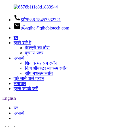
फ़ोन
+86 18453332721
ईमेल
qihe@qihebiotech.com
घर
हमारे बारे में
फैक्ट्री का दौरा
प्रमाण पत्र
उत्पादों
शिताके मशरूम स्पॉन
किंग ऑयस्टर मशरूम स्पॉन
सीप मशरूम स्पॉन
पूछे जाने वाले प्रश्न
समाचार
हमसे संपर्क करें
English
घर
उत्पादों