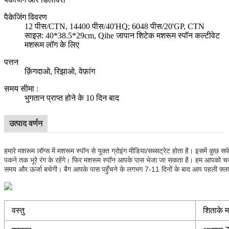
पैकेजिंग विवरण
12 पीस/CTN, 14400 पीस/40'HQ; 6048 पीस/20'GP, CTN
साइज़: 40*38.5*29cm, Qihe जापान शिटेक मशरूम स्पॉन कल्टीवेट
मशरूम लॉग के लिए
पत्तन
क़िंगदाओ, रिझाओ, वेफ़ांग
समय सीमा
:
भुगतान प्राप्त होने के 10 दिन बाद
उत्पाद वर्णन
हमारे मशरूम लॉग्स में मशरूम स्पॉन से युक्त ग्रोइंग मीडिया/सब्सट्रेट होता है। इसमें कुछ सफ
पकने तक भूरे रंग के रहेंगे। फिर मशरूम स्पॉन आपके पास भेजा जा सकता है। हम आपको
समय और ऊर्जा बचेगी। बैग आपके पास पहुँचने के लगभग 7-11 दिनों के बाद आप पहली फ़
वस्तु
शिताके म