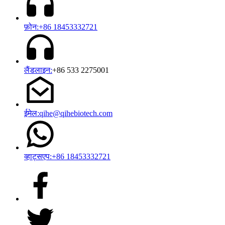
फ़ोन:+86 18453332721
लैंडलाइन:
+86 533 2275001
ईमेल:qihe@qihebiotech.com
व्हाट्सएप:+86 18453332721