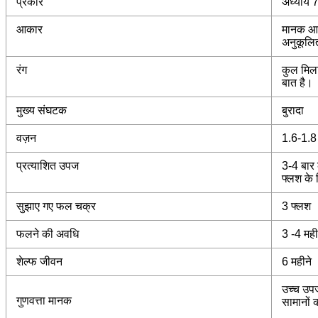
प्रकार
अध्याय 
आकार
मानक आक
अनुकूलि
रंग
कुल मिला
बात है।
मुख्य संघटक
बुरादा
वज़न
1.6-1.8 
प्रत्याशित उपज
3-4 बार 
फ्लश के
सुझाए गए फल चक्र
3 फ्लश
फलने की अवधि
3 -4 मही
शेल्फ जीवन
6 महीने
उच्च उपज
गुणवत्ता मानक
सामानों 