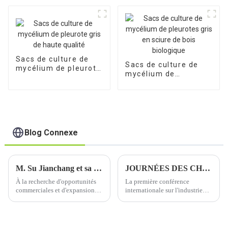
l'exportation
Sacs de culture de
Sacs de culture de
mycélium de pleurote
mycélium de
gris de haute qualité
pleurotes gris en
sciure de bois
biologique
Blog Connexe
M. Su Jianchang et sa délégation visitent les États-Unis
JOURNÉES DES CHAMPIGNONS HOLLANDAISES 2023
À la recherche d'opportunités
La première conférence
commerciales et d'expansion
internationale sur l'industrie
du marché | Le directeur
des champignons se tiendra du
général Su Jianchang et sa
9 au 13 juin 2023 à Zibo, dans
délégation visitent les États-
le Shandong, en Chine. Elle est
Unis
organisée conjointement par la