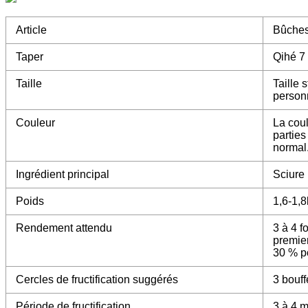
Article
Bûches
Taper
Qihé 7
Taille
Taille 
person
Couleur
La coul
partie
normal
Ingrédient principal
Sciure
Poids
1,6-1,
Rendement attendu
3 à 4 f
premier
30 % po
Cercles de fructification suggérés
3 bouff
Période de fructification
3 à 4 