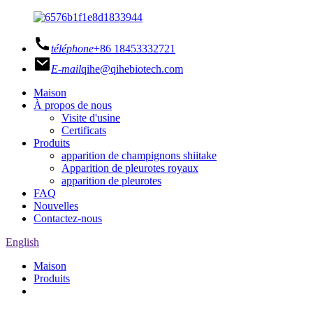
téléphone
+86 18453332721
E-mail
qihe@qihebiotech.com
Maison
À propos de nous
Visite d'usine
Certificats
Produits
apparition de champignons shiitake
Apparition de pleurotes royaux
apparition de pleurotes
FAQ
Nouvelles
Contactez-nous
English
Maison
Produits