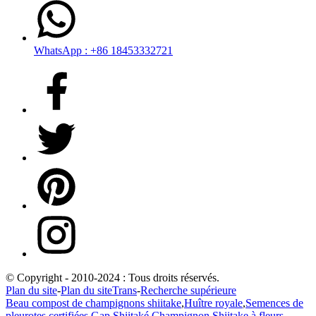
WhatsApp : +86 18453332721
© Copyright - 2010-2024 : Tous droits réservés.
Plan du site
-
Plan du siteTrans
-
Recherche supérieure
Beau compost de champignons shiitake
,
Huître royale
,
Semences de
pleurotes certifiées Gap
,
Shiitaké
,
Champignon Shiitake à fleurs