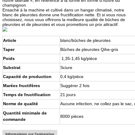
huître latérale », en référence à la forme en forme d'huître du
champignon.
Ensaché à la machine et cultivé dans un hangar climatisé, notre
blanc de pleurotes donne une fructification nette. Et si vous nous
choisissez, nous vous offrirons la meilleure qualité de bûches de
pleurotes et de pleurotes et vous promettons un prix attractif.
Article
blanc/bûches de pleurotes
Taper
Bûches de pleurotes Qihe-gris
Poids
1,35-1,45 kg/pièce
Substrat
Sciure
Capacité de production
0,4 kg/pièce
Marées fructifères
Suggérer 2 fois
Temps de fructification
21 jours
Norme de qualité
Aucune infection, ne collez pas le sac,
Quantité minimale de
8000 pièces
commande
Informations sur l'entreprise