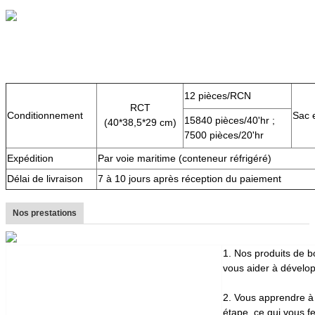
12 pièces/RCN
RCT
Conditionnement
Sac e
15840 pièces/40'hr ;
(40*38,5*29 cm)
7500 pièces/20'hr
Expédition
Par voie maritime (conteneur réfrigéré)
Délai de livraison
7 à 10 jours après réception du paiement
Nos prestations
1. Nos produits de bo
vous aider à dévelop
2. Vous apprendre à
étape, ce qui vous 