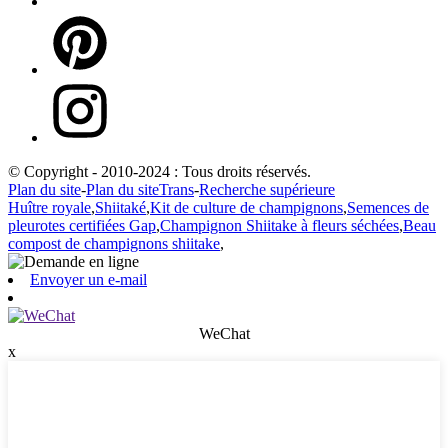
© Copyright - 2010-2024 : Tous droits réservés.
Plan du site
-
Plan du siteTrans
-
Recherche supérieure
Huître royale
,
Shiitaké
,
Kit de culture de champignons
,
Semences de
pleurotes certifiées Gap
,
Champignon Shiitake à fleurs séchées
,
Beau
compost de champignons shiitake
,
Envoyer un e-mail
WeChat
x