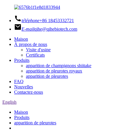
téléphone
+86 18453332721
E-mail
qihe@qihebiotech.com
Maison
À propos de nous
Visite d'usine
Certificats
Produits
apparition de champignons shiitake
apparition de pleurotes royaux
apparition de pleurotes
FAQ
Nouvelles
Contactez-nous
English
Maison
Produits
apparition de pleurotes