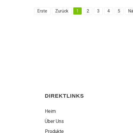
Erste
Zurück
1
2
3
4
5
Nä
DIREKTLINKS
Heim
Über Uns
Produkte