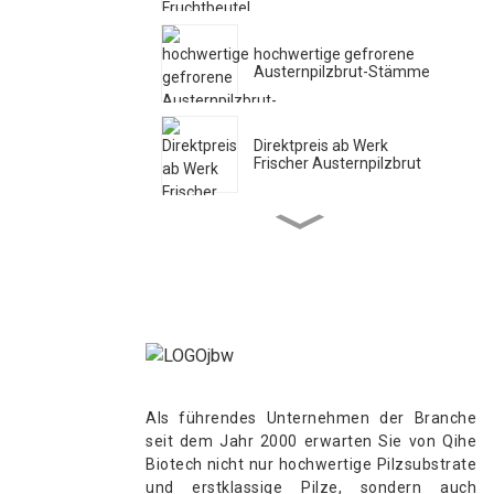
hochwertige gefrorene
Austernpilzbrut-Stämme
Direktpreis ab Werk
Frischer Austernpilzbrut
Austernpilz-Brut, ...
Direktpreis ab Werk
Frischer Austernpilzbrut
Qihe kultiviert
Als führendes Unternehmen der Branche
ertragreichen Export von
seit dem Jahr 2000 erwarten Sie von Qihe
Königsausternpilz-Brut
Biotech nicht nur hochwertige Pilzsubstrate
und erstklassige Pilze, sondern auch