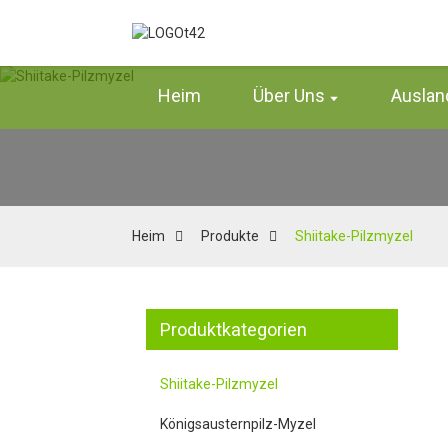
Heim
Über Uns
Auslan
Heim
Produkte
Shiitake-Pilzmyzel
Produktkategorien
Shiitake-Pilzmyzel
Königsausternpilz-Myzel