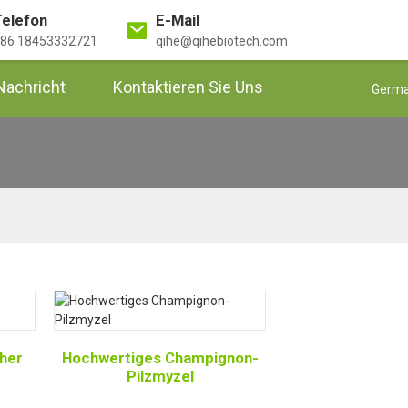
Telefon
E-Mail
86 18453332721
qihe@qihebiotech.com
Nachricht
Kontaktieren Sie Uns
Germ
cher
Hochwertiges Champignon-
Pilzmyzel