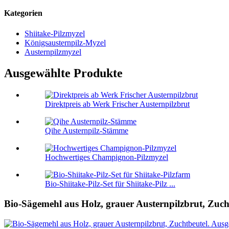
Kategorien
Shiitake-Pilzmyzel
Königsausternpilz-Myzel
Austernpilzmyzel
Ausgewählte Produkte
Direktpreis ab Werk Frischer Austernpilzbrut
Qihe Austernpilz-Stämme
Hochwertiges Champignon-Pilzmyzel
Bio-Shiitake-Pilz-Set für Shiitake-Pilz ...
Bio-Sägemehl aus Holz, grauer Austernpilzbrut, Zuch