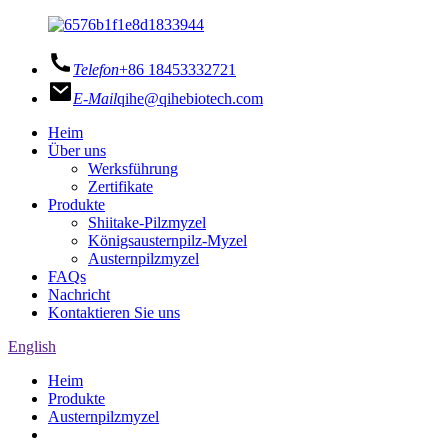
Telefon
+86 18453332721
E-Mail
qihe@qihebiotech.com
Heim
Über uns
Werksführung
Zertifikate
Produkte
Shiitake-Pilzmyzel
Königsausternpilz-Myzel
Austernpilzmyzel
FAQs
Nachricht
Kontaktieren Sie uns
English
Heim
Produkte
Austernpilzmyzel