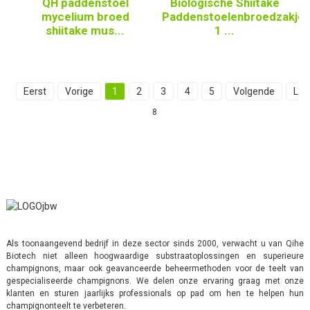
QH paddenstoel
Biologische Shiitake
mycelium broed
Paddenstoelenbroedzakje
shiitake mus...
1 ...
Eerst
Vorige
1
2
3
4
5
Volgende
Laa
8
Als toonaangevend bedrijf in deze sector sinds 2000, verwacht u van Qihe
Biotech niet alleen hoogwaardige substraatoplossingen en superieure
champignons, maar ook geavanceerde beheermethoden voor de teelt van
gespecialiseerde champignons. We delen onze ervaring graag met onze
klanten en sturen jaarlijks professionals op pad om hen te helpen hun
champignonteelt te verbeteren.