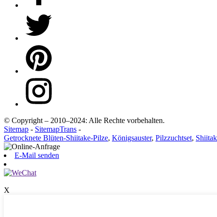
© Copyright – 2010–2024: Alle Rechte vorbehalten.
Sitemap
-
SitemapTrans
-
Getrocknete Blüten-Shiitake-Pilze
,
Königsauster
,
Pilzzuchtset
,
Shiita
E-Mail senden
X