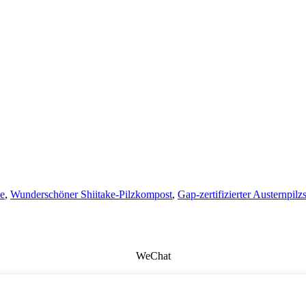
ke
,
Wunderschöner Shiitake-Pilzkompost
,
Gap-zertifizierter Austernpil
WeChat