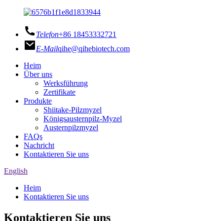
Telefon
+86 18453332721
E-Mail
qihe@qihebiotech.com
Heim
Über uns
Werksführung
Zertifikate
Produkte
Shiitake-Pilzmyzel
Königsausternpilz-Myzel
Austernpilzmyzel
FAQs
Nachricht
Kontaktieren Sie uns
English
Heim
Kontaktieren Sie uns
Kontaktieren Sie uns