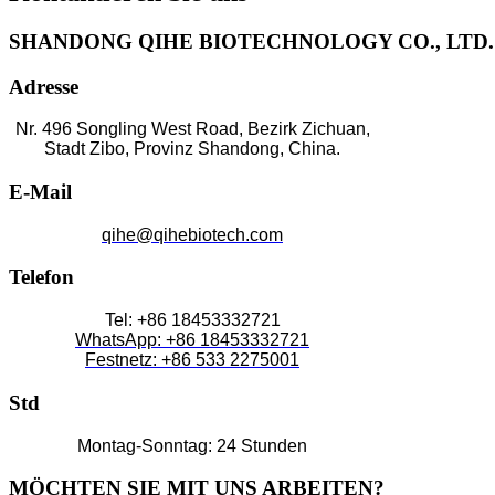
SHANDONG QIHE BIOTECHNOLOGY CO., LTD.
Adresse
Nr. 496 Songling West Road, Bezirk Zichuan,
Stadt Zibo, Provinz Shandong, China.
E-Mail
qihe@qihebiotech.com
Telefon
Tel: +86 18453332721
WhatsApp: +86 18453332721
Festnetz: +86 533 2275001
Std
Montag-Sonntag: 24 Stunden
MÖCHTEN SIE MIT UNS ARBEITEN?