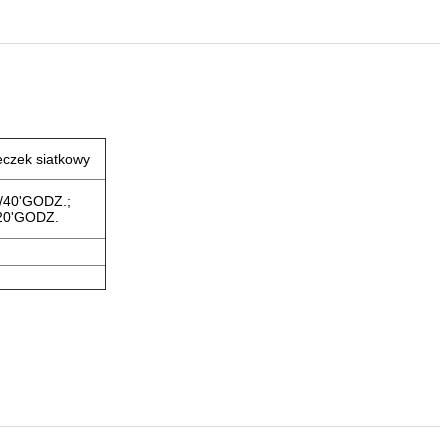
eczek siatkowy
/40'GODZ.;
20'GODZ.