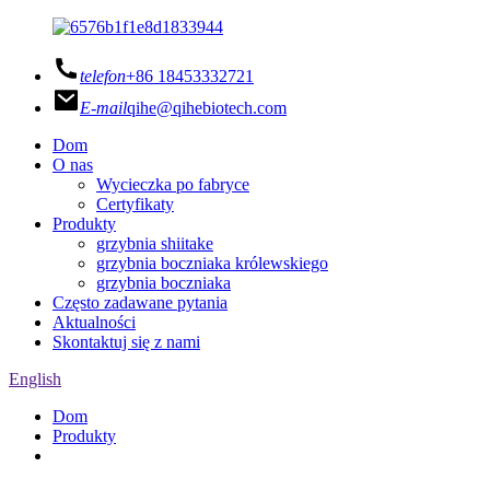
telefon
+86 18453332721
E-mail
qihe@qihebiotech.com
Dom
O nas
Wycieczka po fabryce
Certyfikaty
Produkty
grzybnia shiitake
grzybnia boczniaka królewskiego
grzybnia boczniaka
Często zadawane pytania
Aktualności
Skontaktuj się z nami
English
Dom
Produkty