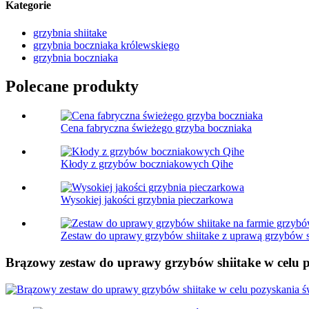
Kategorie
grzybnia shiitake
grzybnia boczniaka królewskiego
grzybnia boczniaka
Polecane produkty
Cena fabryczna świeżego grzyba boczniaka
Kłody z grzybów boczniakowych Qihe
Wysokiej jakości grzybnia pieczarkowa
Zestaw do uprawy grzybów shiitake z uprawą grzybów shi
Brązowy zestaw do uprawy grzybów shiitake w celu p