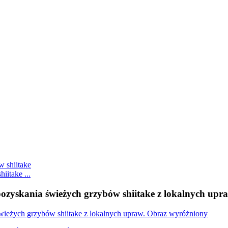
itake ...
ozyskania świeżych grzybów shiitake z lokalnych upr