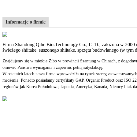
Informacje o firmie
Firma Shandong Qihe Bio-Technology Co., LTD., założona w 2000 r.,
świeżego shiitake, suszonego shiitake, sprzętu budowlanego (w tym
Znajdujemy się w mieście Zibo w prowincji Szantung w Chinach, z dogodnym d
omówić Państwa wymagania i zapewnić pełną satysfakcję.
W ostatnich latach nasza firma wprowadziła na rynek szereg zaawansowanych
mrożenia. Ponadto posiadamy certyfikaty GAP, Organic Product oraz ISO 220
regionów jak Korea Południowa, Japonia, Ameryka, Kanada, Niemcy i tak dal