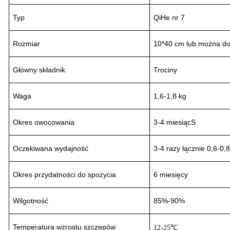
Typ
QiHe nr 7
Rozmiar
10*40 cm lub można do
Główny składnik
Trociny
Waga
1,6-1,8 kg
Okres owocowania
3
-
4
miesiąc
S
Oczekiwana wydajność
3-4
razy łącznie 0,6-0,
Okres przydatności do spożycia
6 miesięcy
Wilgotność
85%-90%
Temperatura wzrostu szczepów
12-25℃