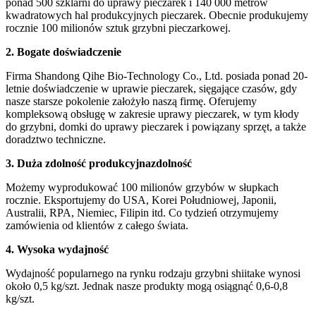
ponad 500 szklarni do uprawy pieczarek i 140 000 metrów
kwadratowych hal produkcyjnych pieczarek. Obecnie produkujemy
rocznie 100 milionów sztuk grzybni pieczarkowej.
2.
Bogate doświadczenie
Firma Shandong Qihe Bio-Technology Co., Ltd. posiada ponad 20-
letnie doświadczenie w uprawie pieczarek, sięgające czasów, gdy
nasze starsze pokolenie założyło naszą firmę. Oferujemy
kompleksową obsługę w zakresie uprawy pieczarek, w tym kłody
do grzybni, domki do uprawy pieczarek i powiązany sprzęt, a także
doradztwo techniczne.
3.
Duża zdolność produkcyjna
zdolność
Możemy wyprodukować 100 milionów grzybów w słupkach
rocznie. Eksportujemy do USA, Korei Południowej, Japonii,
Australii, RPA, Niemiec, Filipin itd. Co tydzień otrzymujemy
zamówienia od klientów z całego świata.
4.
Wysoka wydajność
Wydajność popularnego na rynku rodzaju grzybni shiitake wynosi
około 0,5 kg/szt. Jednak nasze produkty mogą osiągnąć 0,6-0,8
kg/szt.