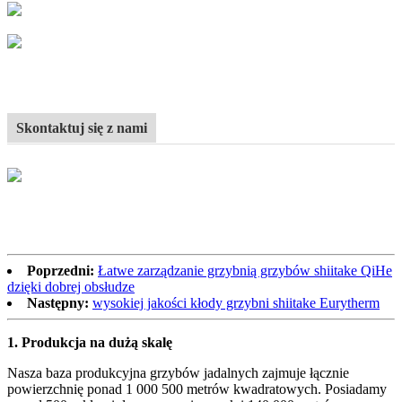
Skontaktuj się z nami
Poprzedni:
Łatwe zarządzanie grzybnią grzybów shiitake QiHe
dzięki dobrej obsłudze
Następny:
wysokiej jakości kłody grzybni shiitake Eurytherm
1.
Produkcja na dużą skalę
Nasza baza produkcyjna grzybów jadalnych zajmuje łącznie
powierzchnię ponad 1 000 500 metrów kwadratowych. Posiadamy