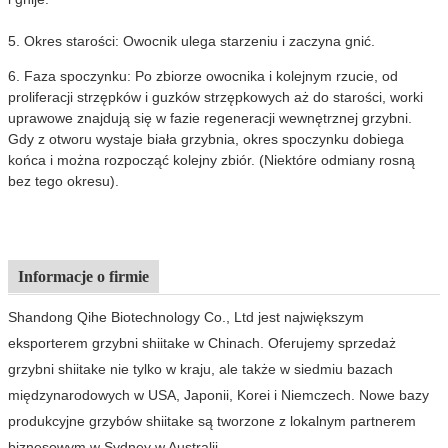
5. Okres starości: Owocnik ulega starzeniu i zaczyna gnić.
6. Faza spoczynku: Po zbiorze owocnika i kolejnym rzucie, od
proliferacji strzępków i guzków strzępkowych aż do starości, worki
uprawowe znajdują się w fazie regeneracji wewnętrznej grzybni.
Gdy z otworu wystaje biała grzybnia, okres spoczynku dobiega
końca i można rozpocząć kolejny zbiór. (Niektóre odmiany rosną
bez tego okresu).
Informacje o firmie
Shandong Qihe Biotechnology Co., Ltd jest największym
eksporterem grzybni shiitake w Chinach. Oferujemy sprzedaż
grzybni shiitake nie tylko w kraju, ale także w siedmiu bazach
międzynarodowych w USA, Japonii, Korei i Niemczech. Nowe bazy
produkcyjne grzybów shiitake są tworzone z lokalnym partnerem
biznesowym w Sydney w Australii.