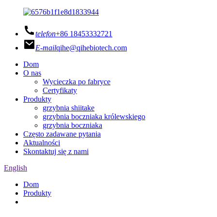
telefon
+86 18453332721
E-mail
qihe@qihebiotech.com
Dom
O nas
Wycieczka po fabryce
Certyfikaty
Produkty
grzybnia shiitake
grzybnia boczniaka królewskiego
grzybnia boczniaka
Często zadawane pytania
Aktualności
Skontaktuj się z nami
English
Dom
Produkty