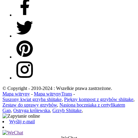
© Copyright - 2010-2024 : Wszelkie prawa zastrzeżone.
Mapa witryny
-
Mapa witrynyTrans
-
Suszony kwiat grzyba shiitake
,
Piękny kompost z grzybów shiitake
,
Zestaw do uprawy grzybów
,
Nasiona boczniaka z certyfikatem
Gap
,
Ostryga królewska
,
Grzyb Shiitake
,
Wyślij e-mail