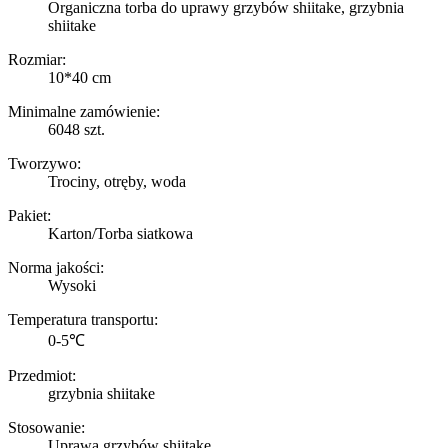
Organiczna torba do uprawy grzybów shiitake, grzybnia
shiitake
Rozmiar:
10*40 cm
Minimalne zamówienie:
6048 szt.
Tworzywo:
Trociny, otręby, woda
Pakiet:
Karton/Torba siatkowa
Norma jakości:
Wysoki
Temperatura transportu:
0-5℃
Przedmiot:
grzybnia shiitake
Stosowanie:
Uprawa grzybów shiitake