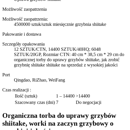
Możliwość zaopatrzenia
Możliwość zaopatrzenia:
4500000 sztuk/sztuk miesięcznie grzybnia shiitake
Pakowanie i dostawa
Szczegóły opakowania
12 SZTUK/CTN, 14400 SZTUK/40HQ; 6048
SZTUK/20GP, Rozmiar CTN: 40 cm * 38,5 cm * 29 cm do
organicznej torby do uprawy grzybów shiitake, jak zrobić
grzybnię shiitake shiitake na sprzedaż z wysokiej jakości
Port
Qingdao, RiZhao, WeiFang
Czas realizacji
:
Ilość (sztuk)
1 – 14400
>14400
Szacowany czas (dni)
7
Do negocjacji
Organiczna torba do uprawy grzybów
shiitake, worki na zaczyn grzybowy o