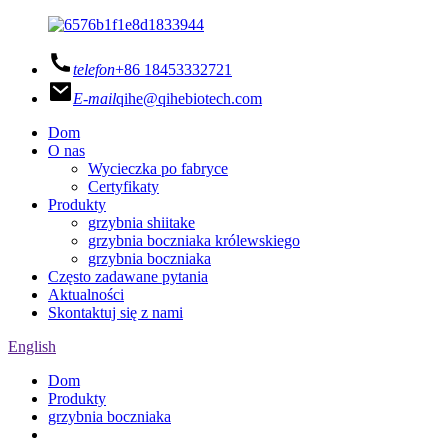
telefon
+86 18453332721
E-mail
qihe@qihebiotech.com
Dom
O nas
Wycieczka po fabryce
Certyfikaty
Produkty
grzybnia shiitake
grzybnia boczniaka królewskiego
grzybnia boczniaka
Często zadawane pytania
Aktualności
Skontaktuj się z nami
English
Dom
Produkty
grzybnia boczniaka