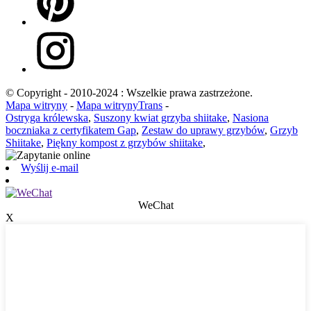
© Copyright - 2010-2024 : Wszelkie prawa zastrzeżone.
Mapa witryny
-
Mapa witrynyTrans
-
Ostryga królewska
,
Suszony kwiat grzyba shiitake
,
Nasiona
boczniaka z certyfikatem Gap
,
Zestaw do uprawy grzybów
,
Grzyb
Shiitake
,
Piękny kompost z grzybów shiitake
,
Wyślij e-mail
WeChat
X