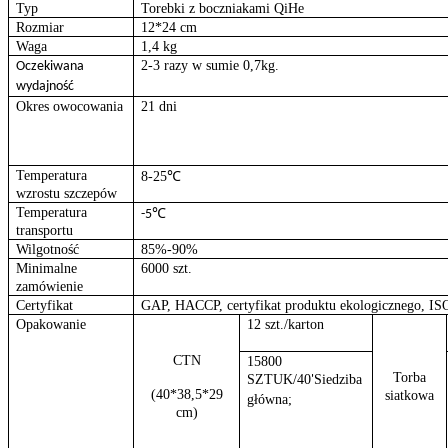
Typ
Torebki z boczniakami QiHe
Rozmiar
12*24 cm
Waga
1,4 kg
2-3 razy w sumie 0,7kg.
Oczekiwana
wydajność
Okres owocowania
21 dni
Temperatura
8-25℃
wzrostu szczepów
Temperatura
℃
-5
transportu
Wilgotność
85%-90%
Minimalne
6000 szt.
zamówienie
Certyfikat
GAP, HACCP, certyfikat produktu ekologicznego, IS
Opakowanie
12 szt./karton
CTN
15800
Torba
SZTUK/40
Siedziba
'
(40*38,5*29
siatkowa
główna;
cm)