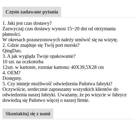
Często zadawane pytania
1. Jaki jest czas dostawy?
Zazwyczaj czas dostawy wynosi 15~20 dni od otrzymania
płatności.
W okresach pozasezonowych należy umówić się na wizytę.
2. Gdzie znajduje się Twój port morski?
QingDao
.
3. A jak wygląda Twoje opakowanie?
10 szt. na
oczko
torba
12
szt. w kartonie, rozmiar kartonu: 4
0
X
39,5
X
28 cm
4. OEM?
Dostępny.
5. Czy istnieje możliwość odwiedzenia Państwa fabryki?
Oczywiście, serdecznie zapraszamy wszystkich klientów do
odwiedzenia naszej fabryki. Uważamy, że po wizycie w fabryce
dowiedzą się Państwo więcej o naszej firmie.
Skontaktuj się z nami