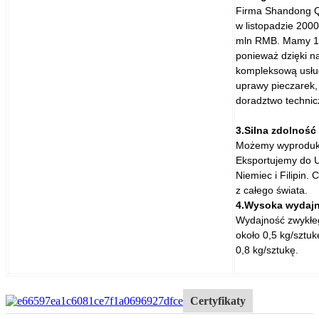
Firma Shandong Qi
w listopadzie 200
mln RMB. Mamy 18 
ponieważ dzięki 
kompleksową usług
uprawy pieczarek,
doradztwo technic
3.Silna zdolność
Możemy wyproduko
Eksportujemy do US
Niemiec i Filipin.
z całego świata.
4.Wysoka wydaj
Wydajność zwykłeg
około 0,5 kg/sztu
0,8 kg/sztukę.
Certyfikaty