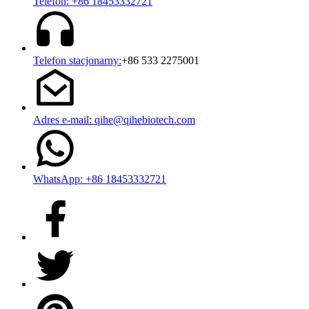
Telefon: +86 18453332721
Telefon stacjonarny:
+86 533 2275001
Adres e-mail: qihe@qihebiotech.com
WhatsApp: +86 18453332721