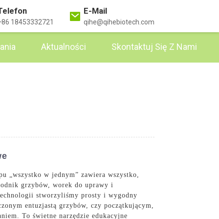
Telefon
E-Mail
+86 18453332721
qihe@qihebiotech.com
ania
Aktualności
Skontaktuj Się Z Nami
we
ypu „wszystko w jednym” zawiera wszystko,
rodnik grzybów, worek do uprawy i
technologii stworzyliśmy prosty i wygodny
dczonym entuzjastą grzybów, czy początkującym,
aniem. To świetne narzędzie edukacyjne