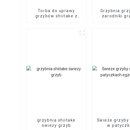
Torba do uprawy
Grzybnia grz
grzybów shiitake z
zarodniki g
uprawą ekologiczną,
shiitak
gdzie kupić zarodnik
grzyba shiitake
wysokiej jakości
grzybnia shiitake
Świeże grzyby 
świeży grzyb
w patycz