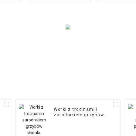
egzotyc
Worki z trocinami i
zarodnikiem grzybów
shiitake najwyższej
jakości