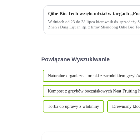
Qihe Bio Tech wzięło udział w targach „Fo
W dniach od 23 do 28 lipca kierownik ds. sprzedaży
Zhen i Ding Lijuan itp. z firmy Shandong Qihe Bio Te
targach „Food & Hotel Indonesia 2019”.
Powiązane Wyszukiwanie
Naturalne organiczne torebki z zarodnikiem grzybów
Kompost z grzybów boczniakowych Neat Fruiting 
Torba do uprawy z włókniny
Drewniany klo