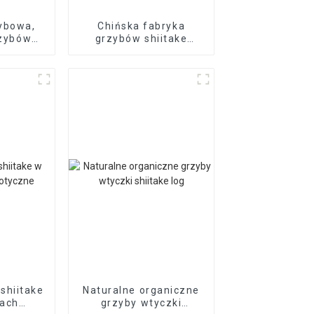
ybowa,
Chińska fabryka
rzybów
grzybów shiitake
e
wypuszcza
grzybnię/patyk
shiitake
Naturalne organiczne
kach
grzyby wtyczki