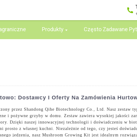
agraniczne
Produkty
Często Zadawane Pyt
owo: Dostawcy I Oferty Na Zamówienia Hurto
czony przez Shandong Qihe Biotechnology Co., Ltd. Nasz zestaw t
zne i pożywne grzyby w domu. Zestaw zawiera wysokiej jakości za
iory. Dzięki naszej innowacyjnej technologii i doświadczeniu w bio
mi prosto z własnej kuchni. Niezależnie od tego, czy jesteś doświa
snego jedzenia, nasz Mushroom Growing Kit jest idealnym rozwiąz