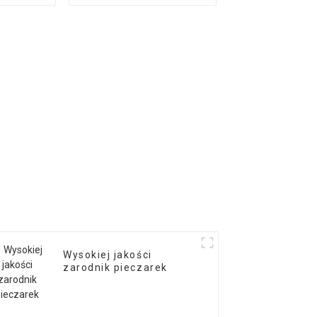
zne
shiitake log
Wysokiej jakości
zarodnik pieczarek