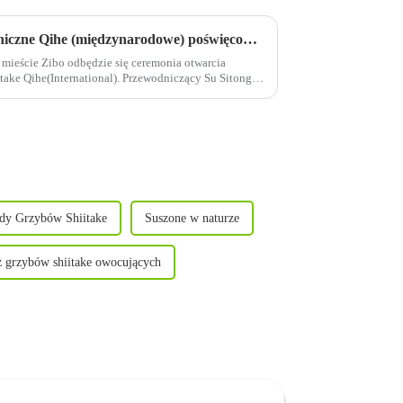
Dziś otwiera się centrum techniczne Qihe (międzynarodowe) poświęcone grzybom shiitake
 mieście Zibo odbędzie się ceremonia otwarcia
ake Qihe(International). Przewodniczący Su Sitong,
ody Grzybów Shiitake
Suszone w naturze
z grzybów shiitake owocujących