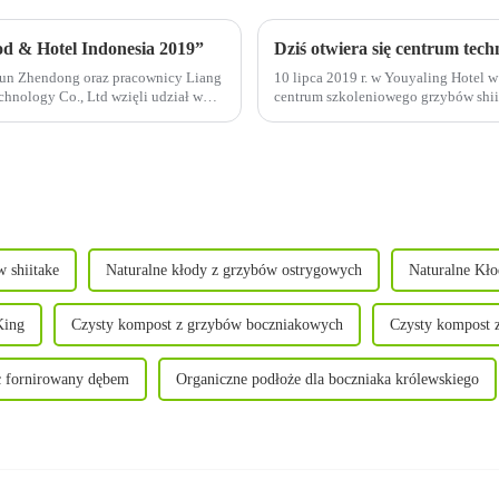
od & Hotel Indonesia 2019”
 Sun Zhendong oraz pracownicy Liang
10 lipca 2019 r. w Youyaling Hotel w
chnology Co., Ltd wzięli udział w
centrum szkoleniowego grzybów shiit
wiceprezes generalny Su Jianhua i...
 shiitake
Naturalne kłody z grzybów ostrygowych
Naturalne Kł
King
Czysty kompost z grzybów boczniakowych
Czysty kompost 
c fornirowany dębem
Organiczne podłoże dla boczniaka królewskiego