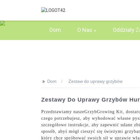
Dom
O Nas
Oddziały Z
>>
Dom
Zestaw do uprawy grzybów
Zestawy Do Uprawy Grzybów Hurt
Przedstawiamy nasze
Grzyb
Growing Kit, dostar
czego potrzebujesz, aby wyhodować własne pys
szczegółowe instrukcje, aby zapewnić udane zb
sposób, abyś mógł cieszyć się świeżymi grzyba
który chce spróbować swoich sił w uprawie wła