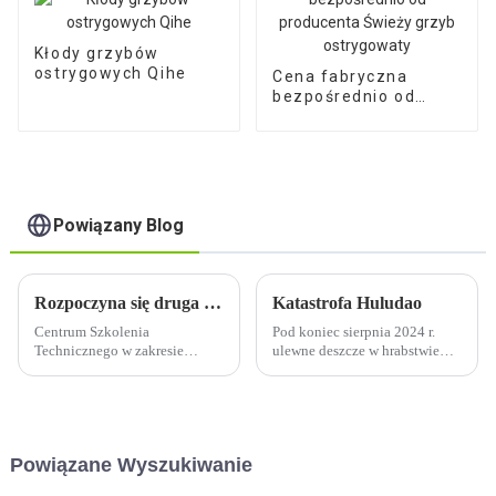
Kłody grzybów
ostrygowych Qihe
Cena fabryczna
bezpośrednio od
producenta Świeży
grzyb ostrygowaty
Powiązany Blog
Rozpoczyna się druga faza rekrutacji do Centrum Szkolenia Technicznego Grzybów Shiitake (Qihe (International)!
Katastrofa Huludao
Centrum Szkolenia
Pod koniec sierpnia 2024 r.
Technicznego w zakresie
ulewne deszcze w hrabstwie
Grzybów Shiitake Qihe
Jianchang, Huludao, prowincja
(International) zostało
Liaoning, poważnie uszkodziły
założone przez Shandong Qihe
domy, uprawy i szklarnie do
Bio Technology Co., Ltd.
uprawy grzybów. Katastrofa
Shandong Qihe Bio
znacząco wpłynęła na lokalny
Powiązane Wyszukiwanie
Technology Co., Ltd. zostało
rynek grzybów...
założone w 2000 roku, a jego