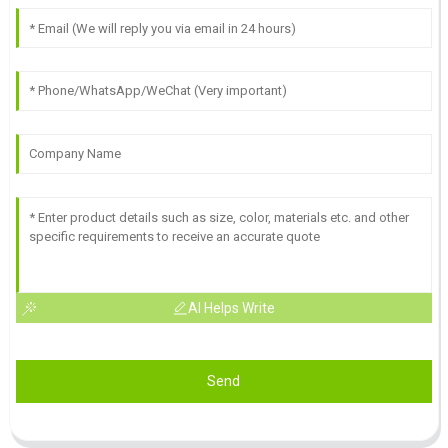
AI Helps Write
Send