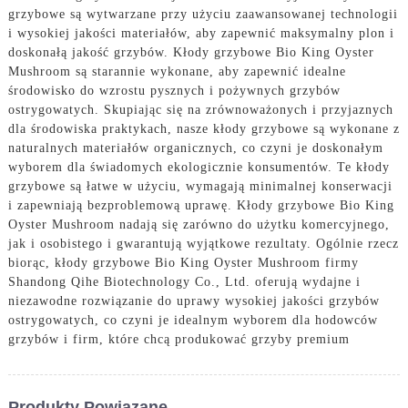
grzybowe są wytwarzane przy użyciu zaawansowanej technologii
i wysokiej jakości materiałów, aby zapewnić maksymalny plon i
doskonałą jakość grzybów. Kłody grzybowe Bio King Oyster
Mushroom są starannie wykonane, aby zapewnić idealne
środowisko do wzrostu pysznych i pożywnych grzybów
ostrygowatych. Skupiając się na zrównoważonych i przyjaznych
dla środowiska praktykach, nasze kłody grzybowe są wykonane z
naturalnych materiałów organicznych, co czyni je doskonałym
wyborem dla świadomych ekologicznie konsumentów. Te kłody
grzybowe są łatwe w użyciu, wymagają minimalnej konserwacji
i zapewniają bezproblemową uprawę. Kłody grzybowe Bio King
Oyster Mushroom nadają się zarówno do użytku komercyjnego,
jak i osobistego i gwarantują wyjątkowe rezultaty. Ogólnie rzecz
biorąc, kłody grzybowe Bio King Oyster Mushroom firmy
Shandong Qihe Biotechnology Co., Ltd. oferują wydajne i
niezawodne rozwiązanie do uprawy wysokiej jakości grzybów
ostrygowatych, co czyni je idealnym wyborem dla hodowców
grzybów i firm, które chcą produkować grzyby premium
Produkty Powiązane