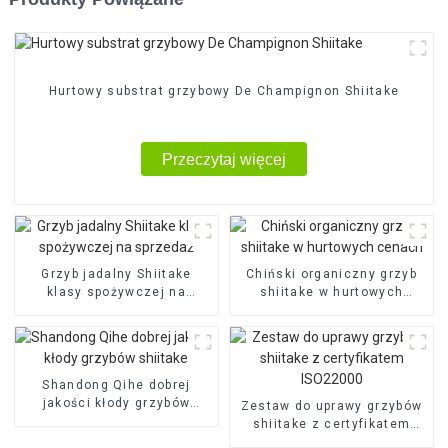
Hurtowy substrat grzybowy De Champignon Shiitake
Przeczytaj więcej
Grzyb jadalny Shiitake
Chiński organiczny grzyb
klasy spożywczej na
shiitake w hurtowych
sprzedaż
cenach
Shandong Qihe dobrej
jakości kłody grzybów
Zestaw do uprawy grzybów
shiitake
shiitake z certyfikatem
ISO22000