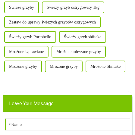
główną działalnością jest...
Świeże grzyby
Świeży grzyb ostrygowaty 1kg
Zestaw do uprawy świeżych grzybów ostrygowych
Świeży grzyb Portobello
Świeży grzyb shiitake
Mrożone Uprawiane
Mrożone mieszane grzyby
Mrożone grzyby
Mrożone grzyby
Mrożone Shiitake
Leave Your Message