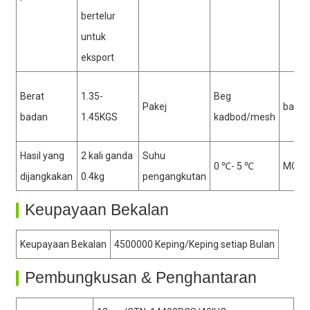
bertelur
untuk
eksport
Berat
1.35-
Beg
Pakej
baha
badan
1.45KGS
kadbod/mesh
Hasil yang
2 kali ganda
Suhu
0 ℃- 5 ℃
MOQ
dijangkakan
0.4kg
pengangkutan
Keupayaan Bekalan
Keupayaan Bekalan
4500000 Keping/Keping setiap Bulan
Pembungkusan & Penghantaran