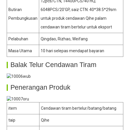
12pcs/CTN, 14400PCS/40′HQ;
Butiran
6048PCS/20′GP, saiz CTN: 40*38.5*29sm
Pembungkusan
untuk produk cendawan Qihe palam
cendawan tiram bertelur untuk eksport
Pelabuhan
Qingdao, Rizhao, Weifang
Masa Utama
10 hari selepas mendapat bayaran
Balak Telur Cendawan Tiram
Penerangan Produk
item
Cendawan tiram bertelur/batang/batang
taip
Qihe