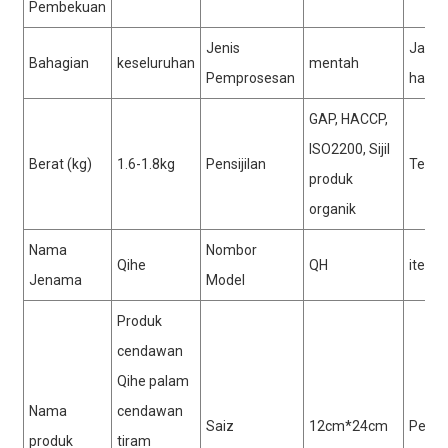
Pembekuan
Jenis
Jang
Bahagian
keseluruhan
mentah
Pemprosesan
hayat
3. Keupayaan pengeluaran yang kuat
GAP, HACCP,
ISO2200, Sijil
Berat (kg)
1.6-1.8kg
Pensijilan
Tempa
produk
4. Hasil tinggi
organik
Nama
Nombor
Qihe
QH
item
Jenama
Model
Produk
cendawan
Qihe palam
Nama
cendawan
Saiz
12cm*24cm
Peng
produk
tiram