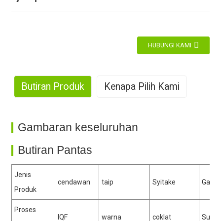
HUBUNGI KAMI
Butiran Produk
Kenapa Pilih Kami
1. Pengeluaran berskala besar
Gambaran keseluruhan
Butiran Pantas
Jenis
2. Pengalaman yang Kaya
cendawan
taip
Syitake
Gaya
Produk
Proses
IQF
warna
coklat
Sumb