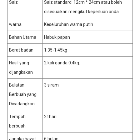
Saiz
Saiz standard: 12cm * 24cm atau boleh
disesuaikan mengikut keperluan anda
warna
Keseluruhan warna putih
Bahan Utama
Habuk papan
Berat badan
1.35-1.45kg
Hasil yang
2 kali ganda 0.4kg.
dijangkakan
Bulatan
3 siram
Berbuah yang
Dicadangkan
Tempoh
21hari
berbuah
Jangka hayat
6 bulan