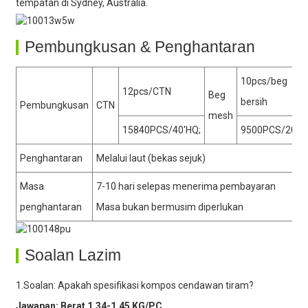
tempatan di Sydney, Australia.
Pembungkusan & Penghantaran
10pcs/beg
12pcs/CTN
Beg
bersih
Pembungkusan
CTN
mesh
15840PCS/40'HQ;
9500PCS/20'G
Penghantaran
Melalui laut (bekas sejuk)
Masa
7-10 hari selepas menerima pembayaran
penghantaran
Masa bukan bermusim diperlukan
Soalan Lazim
1.Soalan: Apakah spesifikasi kompos cendawan tiram?
Jawapan: Berat 1.34-1.45 KG/PC