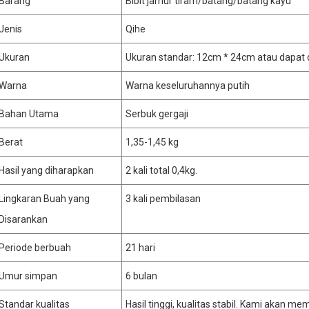
Barang
Bibit jamur tiram/batang/batang kayu
Jenis
Qihe
Ukuran
Ukuran standar: 12cm * 24cm atau dapat 
Warna
Warna keseluruhannya putih
Bahan Utama
Serbuk gergaji
Berat
1,35-1,45 kg
Hasil yang diharapkan
2 kali total 0,4kg.
Lingkaran Buah yang
3 kali pembilasan
Disarankan
Periode berbuah
21 hari
Umur simpan
6 bulan
Standar kualitas
Hasil tinggi, kualitas stabil. Kami akan 