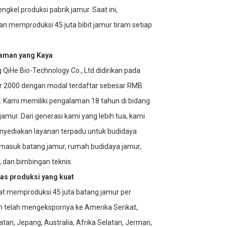
ngkel produksi pabrik jamur. Saat ini,
n memproduksi 45 juta bibit jamur tiram setiap
.
aman yang Kaya
QiHe Bio-Technology Co., Ltd didirikan pada
 2000 dengan modal terdaftar sebesar RMB
a. Kami memiliki pengalaman 18 tahun di bidang
jamur. Dari generasi kami yang lebih tua, kami
nyediakan layanan terpadu untuk budidaya
rmasuk batang jamur, rumah budidaya jamur,
, dan bimbingan teknis.
tas produksi yang kuat
t memproduksi 45 juta batang jamur per
n telah mengekspornya ke Amerika Serikat,
atan, Jepang, Australia, Afrika Selatan, Jerman,