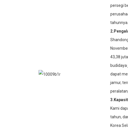
persegi be
perusahaa
tahunnya
2.Pengal
Shandong 
November
43,38 jut
budidaya 
dapat me
jamur, te
peralatan
3.Kapasi
Kami dapa
tahun, da
Korea Sel