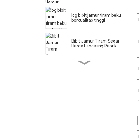
log bibit jamur tiram beku
berkualitas tinggi
Bibit Jamur Tiram Segar
Harga Langsung Pabrik
Jamur Tiram Pleurotus
Ostreatu Bibit Tumbuh
Kantong Buah
Bibit Jamur Tiram Segar
Harga Langsung Pabrik
Qihe Budidaya Jamur
Tiram Raja Hasil Tinggi
Ekspor Bibit