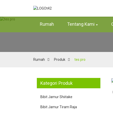
Rumah
Tentang Kami
Rumah
Produk
tes pro
Kategori Produk
Loading...
Loading...
Memuat...
Memuat...
Bibit Jamur Shiitake
Bibit Jamur Tiram Raja