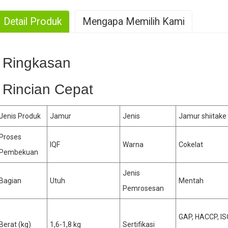
Detail Produk
Mengapa Memilih Kami
. Produksi skala besar
Ringkasan
. Pengalaman yang Kaya
Rincian Cepat
Jenis Produk
Jamur
Jenis
Jamur shiitake
. Kemampuan produksi yang kuat
Proses
IQF
Warna
Cokelat
Pembekuan
. Hasil tinggi
Jenis
Bagian
Utuh
Mentah
Pemrosesan
GAP, HACCP, I
Berat (kg)
1,6-1,8 kg
Sertifikasi