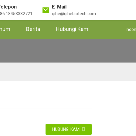
Telepon
E-Mail
86 18453332721
qihe@qihebiotech.com
Umum
Berita
Hubungi Kami
Indo
Loading...
Loading...
Memuat...
Memuat...
Loading...
Loading...
Memu
Memu
HUBUNGI KAMI