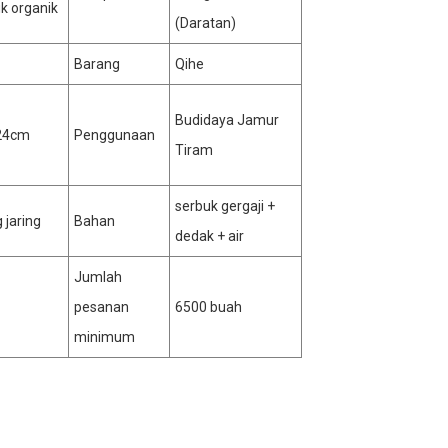
uk organik
(Daratan)
Barang
Qihe
Budidaya Jamur
24cm
Penggunaan
Tiram
serbuk gergaji +
 jaring
Bahan
dedak + air
Jumlah
pesanan
6500 buah
minimum