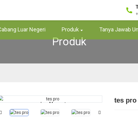
+
Cabang Luar Negeri
Produk
Tanya Jawab 
Produk
tes pro
Loading...
Loading...
Memuat...
Memuat...