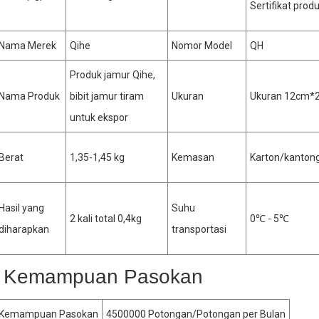
Sertifikat prod
Nama Merek
Qihe
Nomor Model
QH
Produk jamur Qihe,
Nama Produk
bibit jamur tiram
Ukuran
Ukuran 12cm*
untuk ekspor
Berat
1,35-1,45 kg
Kemasan
Karton/kantong
Hasil yang
Suhu
2 kali total 0,4kg
0℃ - 5℃
diharapkan
transportasi
Kemampuan Pasokan
Kemampuan Pasokan
4500000 Potongan/Potongan per Bulan