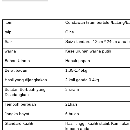
item
Cendawan tiram bertelur/batang/b
taip
Qihe
Saiz
Saiz standard: 12cm * 24cm atau 
warna
Keseluruhan warna putih
Bahan Utama
Habuk papan
Berat badan
1.35-1.45kg
Hasil yang dijangkakan
2 kali ganda 0.4kg.
Bulatan Berbuah yang
3 siram
Dicadangkan
Tempoh berbuah
21hari
Jangka hayat
6 bulan
Standard kualiti
Hasil tinggi, kualiti stabil. Kami
kepada anda.