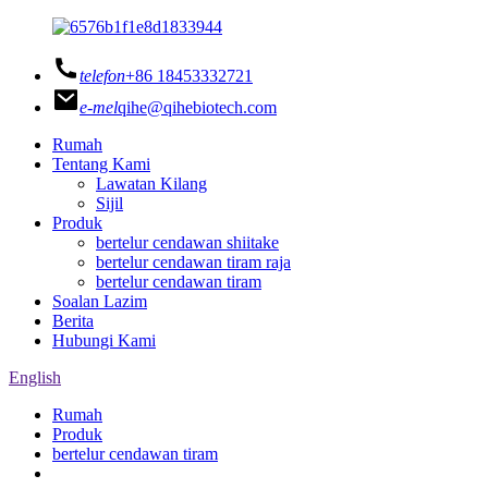
telefon
+86 18453332721
e-mel
qihe@qihebiotech.com
Rumah
Tentang Kami
Lawatan Kilang
Sijil
Produk
bertelur cendawan shiitake
bertelur cendawan tiram raja
bertelur cendawan tiram
Soalan Lazim
Berita
Hubungi Kami
English
Rumah
Produk
bertelur cendawan tiram