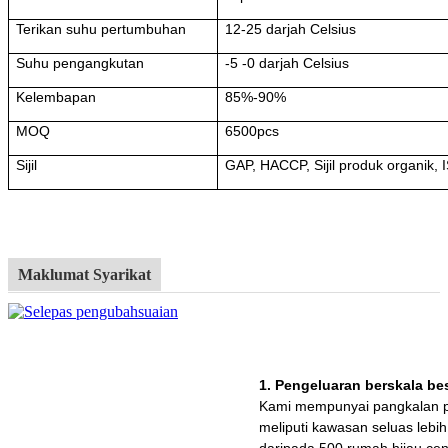
Terikan suhu pertumbuhan
12-25 darjah Celsius
Suhu pengangkutan
-5 -0 darjah Celsius
Kelembapan
85%-90%
MOQ
6500pcs
Sijil
GAP, HACCP, Sijil produk organik,
Maklumat Syarikat
1. Pengeluaran berskala be
Kami mempunyai pangkalan p
meliputi kawasan seluas lebi
daripada 500 rumah hijau ce