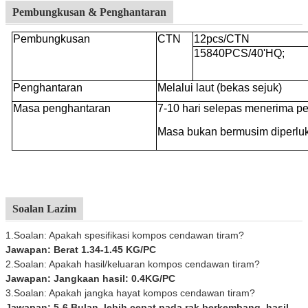
Pembungkusan & Penghantaran
Pembungkusan
CTN
12pcs/CTN
15840PCS/40'HQ;
Penghantaran
Melalui laut (bekas sejuk)
Masa penghantaran
7-10 hari selepas menerima 
Masa bukan bermusim diperlu
Soalan Lazim
1.Soalan: Apakah spesifikasi kompos cendawan tiram?
Jawapan: Berat 1.34-1.45 KG/PC
2.Soalan: Apakah hasil/keluaran kompos cendawan tiram?
Jawapan: Jangkaan hasil: 0.4KG/PC
3.Soalan: Apakah jangka hayat kompos cendawan tiram?
Jawapan: 5-6 Bulan, lebih cepat pada rak berkembang, hasil