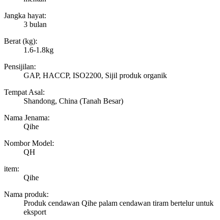
Jangka hayat:
3 bulan
Berat (kg):
1.6-1.8kg
Pensijilan:
GAP, HACCP, ISO2200, Sijil produk organik
Tempat Asal:
Shandong, China (Tanah Besar)
Nama Jenama:
Qihe
Nombor Model:
QH
item:
Qihe
Nama produk:
Produk cendawan Qihe palam cendawan tiram bertelur untuk
eksport