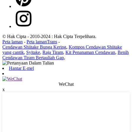
© Hak Cipta - 2010-2024 : Hak Cipta Terpelihara.
Peta laman
-
Peta lamanTrans
-
Cendawan Shiitake Bunga Kering
,
Kompos Cendawan Shiitake
yang cantik
,
Syitake
,
Raja Tiram
,
Kit Penanaman Cendawan
,
Benih
Cendawan Tiram Bertauliah Gap
,
Hantar E-mel
WeChat
x