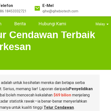
Telefon
E-Mel
86 18453332721
qihe@qihebiotech.com
m
Berita
Hubungi Kami
Malay
ur Cendawan Terbaik
rkesan
adalah untuk kesihatan mereka dan betapa serba
. Serius, memang liar! Laporan daripada
Penyelidikan
bal boleh mencecah kekalahan
$69 bilion
menjelang
ekadar statistik rawak—ia benar-benar menyerlahkan
anya untuk kualiti tinggi
Telur Cendawan
.