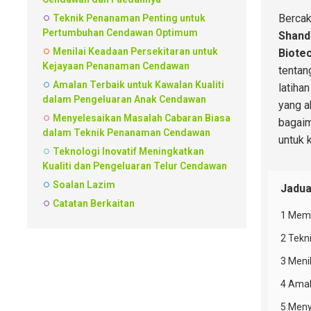
Bercak
Teknik Penanaman Penting untuk
Pertumbuhan Cendawan Optimum
Shand
Menilai Keadaan Persekitaran untuk
Biotec
Kejayaan Penanaman Cendawan
tentan
Amalan Terbaik untuk Kawalan Kualiti
latiha
dalam Pengeluaran Anak Cendawan
yang a
Menyelesaikan Masalah Cabaran Biasa
bagaim
dalam Teknik Penanaman Cendawan
untuk 
Teknologi Inovatif Meningkatkan
Kualiti dan Pengeluaran Telur Cendawan
Soalan Lazim
Jadua
Catatan Berkaitan
1 Mema
2 Tek
3 Meni
4 Amal
5 Meny