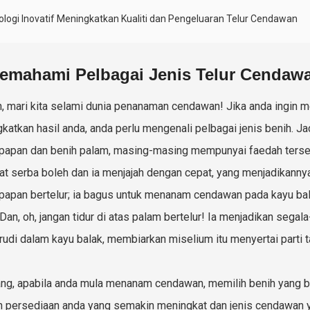
ologi Inovatif Meningkatkan Kualiti dan Pengeluaran Telur Cendawan
emahami Pelbagai Jenis Telur Cendaw
h, mari kita selami dunia penanaman cendawan! Jika anda ingin
katkan hasil anda, anda perlu mengenali pelbagai jenis benih. Jad
papan dan benih palam, masing-masing mempunyai faedah tersendi
t serba boleh dan ia menjajah dengan cepat, yang menjadikanny
papan bertelur; ia bagus untuk menanam cendawan pada kayu bal
. Dan, oh, jangan tidur di atas palam bertelur! Ia menjadikan seg
rudi dalam kayu balak, membiarkan miselium itu menyertai parti
ng, apabila anda mula menanam cendawan, memilih benih yang be
 persediaan anda yang semakin meningkat dan jenis cendawan yang