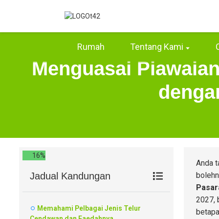
Rumah
Tentang Kami
Menguasai Piawaian
denga
16%
Anda t
Jadual Kandungan
bolehn
Pasar
2027, 
Memahami Pelbagai Jenis Telur
betapa
Cendawan dan Faedahnya