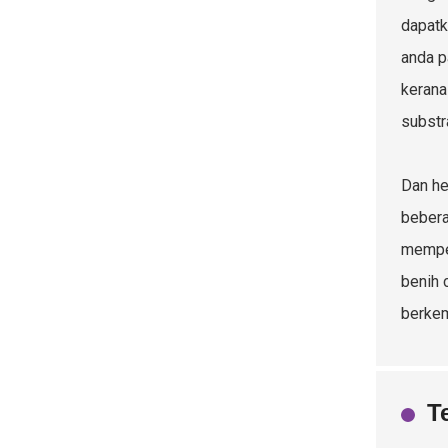
dapatk
anda p
kerana
substr
Dan he
bebera
mempel
benih 
berkem
T