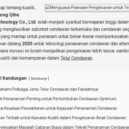
ap tentang kualiti,
ong Qihe
hnology Co., Ltd.
telah menjadi syarikat berwajaran tinggi dala
g menghasilkan substrat cendawan terkemuka dan cendawan se
n yang mantap untuk penanam untuk benar-benar memperkasakan 
kan datang
2025
untuk teknologi penanaman cendawan dan alterna
ana inovasi ini boleh menjadikan pengeluaran lebih lancar samb
kualiti dan kemampanan dalam
Telur Cendawan
.
l Kandungan
[
]
Sembunyi
hami Pelbagai Jenis Telur Cendawan dan Faedahnya
nik Penanaman Penting untuk Pertumbuhan Cendawan Optimum
lai Keadaan Persekitaran untuk Kejayaan Penanaman Cendawan
an Terbaik untuk Kawalan Kualiti dalam Pengeluaran Anak Cendawan
elesaikan Masalah Cabaran Biasa dalam Teknik Penanaman Cendawa