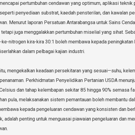
mencapai pertumbuhan cendawan yang optimum, aplikasi teknik p
 seperti penyediaan substrat, kaedah pensterilan, dan kawalan 
an. Menurut laporan Persatuan Antarabangsa untuk Sains Cenda
n tetapi juga menggalakkan pertumbuhan miselial yang sihat. Se
-ke-nitrogen kira-kira 30:1 boleh membawa kepada peningkatan h
iserlahkan dalam pelbagai kajian industri.
 itu, mengekalkan keadaan persekitaran yang sesuai—suhu, kele
penanaman. Perkhidmatan Penyelidikan Pertanian USDA menunju
 Celsius dan tahap kelembapan sekitar 85 hingga 90% semasa f
an pula, melaksanakan sistem pemantauan boleh membantu dal
embawa kepada pengeluaran cendawan yang konsisten dan berkual
fik, adalah penting untuk menguasai piawaian pengeluaran dan me
wan.