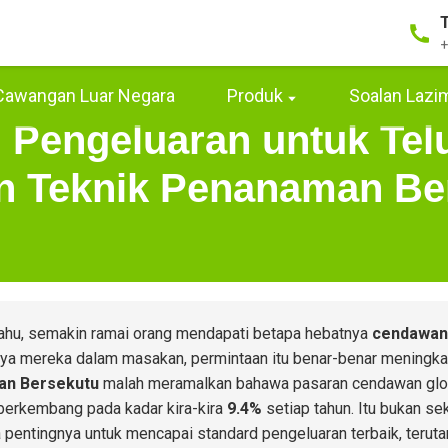
+
Cawangan Luar Negara
Produk
Soalan Lazi
 Pengeluaran untuk Tel
n Teknik Penanaman Be
ahu, semakin ramai orang mendapati betapa hebatnya
cendawan
ya mereka dalam masakan, permintaan itu benar-benar meningkat
an Bersekutu
malah meramalkan bahawa pasaran cendawan glo
berkembang pada kadar kira-kira
9.4%
setiap tahun. Itu bukan s
 pentingnya untuk mencapai standard pengeluaran terbaik, terutam