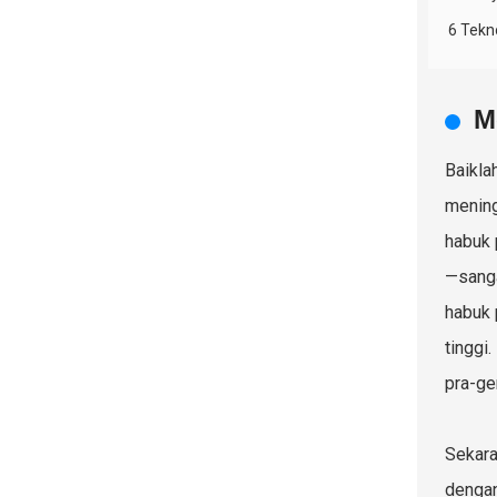
6 Tekn
M
Baikla
mening
habuk 
—sanga
habuk 
tinggi
pra-ge
Sekara
dengan