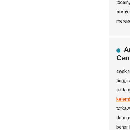
idealn
menyel
mereka
A
Cen
awak t
tinggi
tentan
kelem
terkaw
dengan
benar