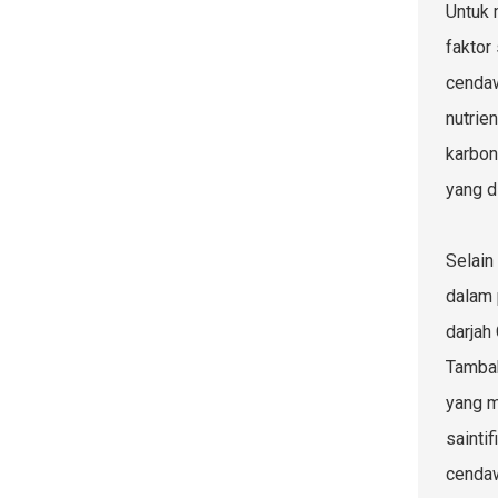
Untuk 
faktor
cendaw
nutrie
karbon
yang d
Selain
dalam 
darjah
Tambah
yang m
sainti
cenda