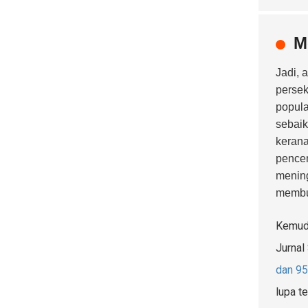
M
Jadi, 
persek
popula
sebaik
kerana
pencem
menin
membu
Kemudi
Jurnal
dan 9
lupa t