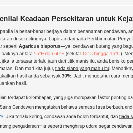
enilai Keadaan Persekitaran untuk K
apabila ia benar-benar berjaya dalam penanaman cendawan, and
itaran di sekelilingnya. Laporan daripada Perkhidmatan Penye
r seperti
Agaricus bisporus
—ya, cendawan butang yang bag
-baiknya antara
55°F dan 60°F
(sekitar
13°C hingga 15°C
). Me
 jika ia tersasar terlalu jauh dari titik manis itu, anda berisiko 
aran. Dan mari kita jujur,
tiada siapa yang mahu itu
! Menarikn
gkatkan hasil anda sebanyak
30%
. Jadi, mengetahui cara men
ahkan hasil.
an terdapat kelembapan, yang juga merupakan faktor penting d
 Sains Cendawan mengatakan bahawa semasa fasa berbuah, anda
5%
. Jika terlalu kering, cendawan anda boleh terbantut, dan
tiada 
entang pengudaraan—ia seperti menghirup udara segar cendawan!