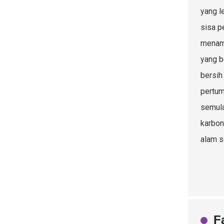
yang l
sisa p
menamb
yang b
bersih
pertum
semula
karbon
alam s
F