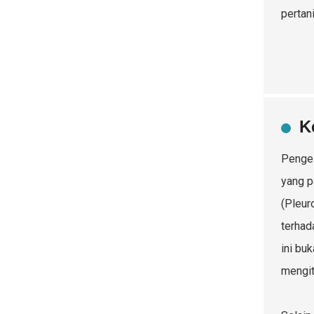
pertan
K
Pengel
yang p
(Pleur
terhad
ini bu
mengit