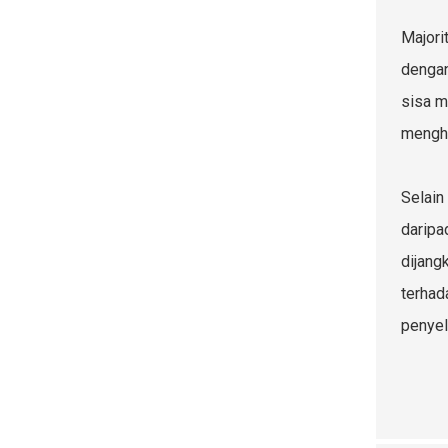
Majori
dengan
sisa m
mengha
Selain
daripa
dijang
terhad
penyel