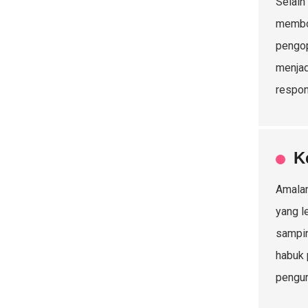
Selain
membol
pengop
menjad
respon
K
Amalan
yang l
sampin
habuk 
pengur