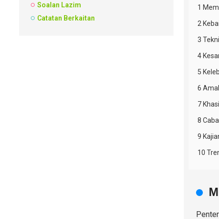
Soalan Lazim
1 Mema
Catatan Berkaitan
2 Keba
3 Tekn
4 Kesa
5 Kel
6 Amal
7 Khas
8 Caba
9 Kaji
10 Tr
M
Penter