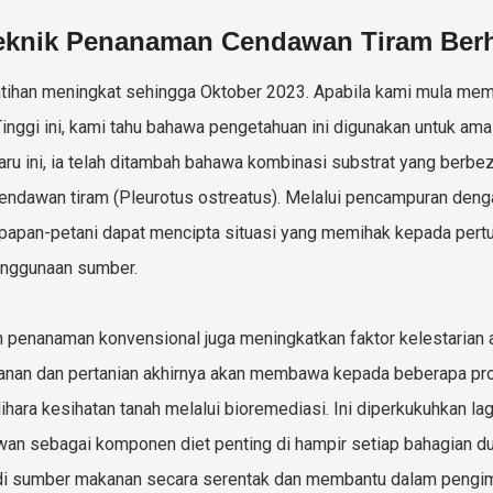
eknik Penanaman Cendawan Tiram Berh
atihan meningkat sehingga Oktober 2023. Apabila kami mula mem
Tinggi ini, kami tahu bahawa pengetahuan ini digunakan untuk ama
aru ini, ia telah ditambah bahawa kombinasi substrat yang berb
cendawan tiram (Pleurotus ostreatus). Melalui pencampuran denga
papan-petani dapat mencipta situasi yang memihak kepada pert
nggunaan sumber.
 penanaman konvensional juga meningkatkan faktor kelestarian a
anan dan pertanian akhirnya akan membawa kepada beberapa p
hara kesihatan tanah melalui bioremediasi. Ini diperkukuhkan l
an sebagai komponen diet penting di hampir setiap bahagian d
i sumber makanan secara serentak dan membantu dalam pengi