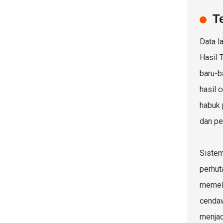
T
Data l
Hasil 
baru-b
hasil 
habuk 
dan pe
Sistem
perhut
memeli
cendaw
menjad