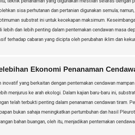
 itu, teknik penanaman yang digunakan mestilah selaras dengan p
ehkan sisa perhutanan dan pertanian digunakan semula; namu
timuman substrat ini untuk kecekapan maksimum. Keseimbangan
i lebih dan lebih penting dalam penternakan cendawan masa de
sif terhadap cabaran yang dicipta oleh perubahan iklim dan kek
elebihan Ekonomi Penanaman Cendaw
 inovatif yang berkaitan dengan penternakan cendawan mampan
ebih menjurus ke arah ekologi. Dalam kajian baru-baru ini, substrat
gan telah terbukti penting dalam penanaman cendawan tiram. Pe
papan bukan sahaja meningkatkan pertumbuhan dan hasil Pleurot
angan bahan buangan, oleh itu, menjadikan penternakan cendaw