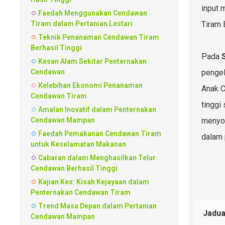
input 
Faedah Menggunakan Cendawan
Tiram dalam Pertanian Lestari
Tiram 
Teknik Penanaman Cendawan Tiram
Berhasil Tinggi
Pada
Kesan Alam Sekitar Penternakan
Cendawan
pengel
Kelebihan Ekonomi Penanaman
Anak C
Cendawan Tiram
tinggi
Amalan Inovatif dalam Penternakan
Cendawan Mampan
menyok
Faedah Pemakanan Cendawan Tiram
dalam 
untuk Keselamatan Makanan
Cabaran dalam Menghasilkan Telur
Cendawan Berhasil Tinggi
Kajian Kes: Kisah Kejayaan dalam
Penternakan Cendawan Tiram
Trend Masa Depan dalam Pertanian
Jadua
Cendawan Mampan