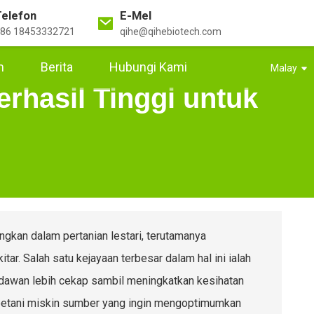
Telefon
E-Mel
86 18453332721
qihe@qihebiotech.com
m
Berita
Hubungi Kami
Malay
rhasil Tinggi untuk
kan dalam pertanian lestari, terutamanya
ar. Salah satu kejayaan terbesar dalam hal ini ialah
ndawan lebih cekap sambil meningkatkan kesihatan
k petani miskin sumber yang ingin mengoptimumkan