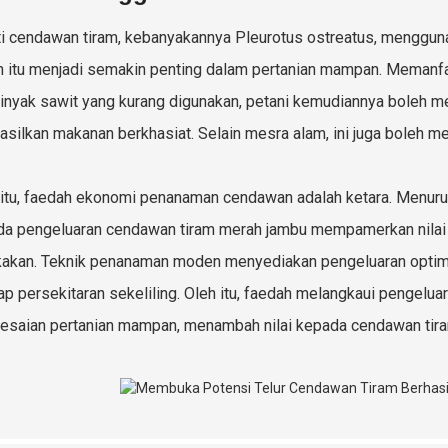
ti cendawan tiram, kebanyakannya Pleurotus ostreatus, menggun
 itu menjadi semakin penting dalam pertanian mampan. Memanfa
inyak sawit yang kurang digunakan, petani kemudiannya boleh m
silkan makanan berkhasiat. Selain mesra alam, ini juga boleh m
 itu, faedah ekonomi penanaman cendawan adalah ketara. Menurut 
da pengeluaran cendawan tiram merah jambu mempamerkan nilai l
kakan. Teknik penanaman moden menyediakan pengeluaran opti
ap persekitaran sekeliling. Oleh itu, faedah melangkaui pengel
esaian pertanian mampan, menambah nilai kepada cendawan tira