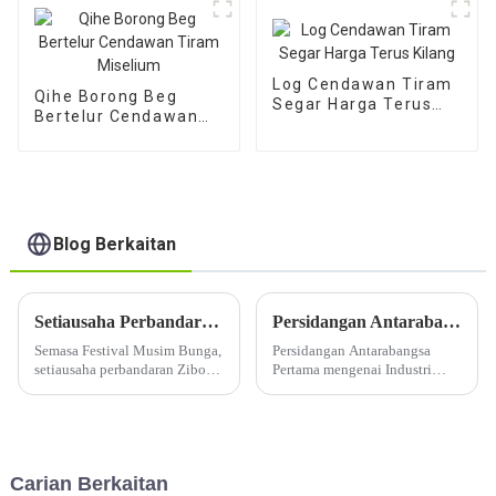
Log Cendawan Tiram
Qihe Borong Beg
Segar Harga Terus
Bertelur Cendawan
Kilang
Tiram Miselium
Blog Berkaitan
Setiausaha Perbandaran Zibo Jiang Dun Tao disiasat di pangkalan Yiyuan Shiitake Mushroom Perindustrian Pembasmian Kemiskinan Bioteknologi Qihe
Persidangan Antarabangsa Pertama mengenai Industri Cendawan
Semasa Festival Musim Bunga,
Persidangan Antarabangsa
setiausaha perbandaran Zibo
Pertama mengenai Industri
Jiang Dun Tao menyiasat di
Cendawan akan diadakan pada
pangkalan pembasmian
9 Jun 2023 - 13 Jun 2023, di
kemiskinan industri cendawan
Zibo, Shandong, China. Ia
shiitake Yiyuan dari Qihe
dihoskan bersama oleh CFNA
Biotech. Jiang Dun Tao Point.
dan Qihe Biotech.
Carian Berkaitan