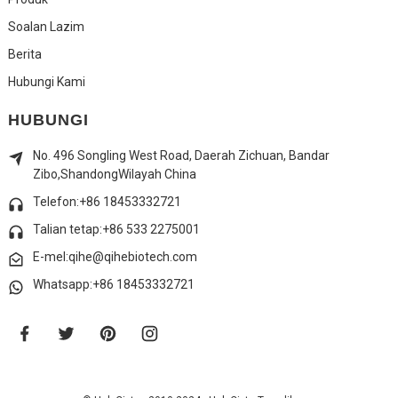
Soalan Lazim
Berita
Hubungi Kami
HUBUNGI
No. 496 Songling West Road, Daerah Zichuan, Bandar
Zibo,
Shandong
Wilayah China
Telefon:+86 18453332721
Talian tetap:
+86 533 2275001
E-mel:qihe@qihebiotech.com
Whatsapp:+86 18453332721