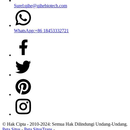
Surel:qihe@qihebiotech.com
WhatsApp:+86 18453332721
© Hak Cipta - 2010-2024: Semua Hak Dilindungi Undang-Undang.
Peta Situs
-
Peta SitusTrans
-