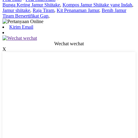
Bunga Kering Jamur Shiitake
,
Kompos Jamur Shiitake yang Indah
,
Jamur shiitake
,
Raja Tiram
,
Kit Penanaman Jamur
,
Benih Jamur
Tiram Bersertifikat Gap
,
Kirim Email
Wechat wechat
X