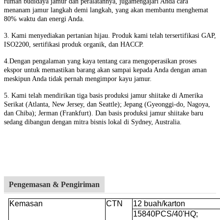
rumah budidaya jamur dan peralatannya, juga
mengajari Anda cara
menanam jamur langkah demi langkah, yang akan membantu menghemat
80% waktu dan energi Anda.
3. Kami menyediakan pertanian hijau. Produk kami telah tersertifikasi GAP,
ISO2200, sertifikasi produk organik, dan HACCP.
4.
Dengan pengalaman yang kaya tentang cara mengoperasikan proses
ekspor untuk memastikan barang akan sampai kepada Anda dengan aman
meskipun Anda tidak pernah mengimpor kayu jamur.
5. Kami telah mendirikan tiga basis produksi jamur shiitake di Amerika
Serikat (Atlanta, New Jersey, dan Seattle); Jepang (Gyeonggi-do, Nagoya,
dan Chiba); Jerman (Frankfurt). Dan basis produksi jamur shiitake baru
sedang dibangun dengan mitra bisnis lokal di Sydney, Australia.
Pengemasan & Pengiriman
Kemasan
CTN
12 buah/karton
15840PCS/40'HQ;