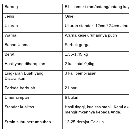
Barang
Bibit jamur tiram/batang/batang ka
Jenis
Qihe
Ukuran
Ukuran standar: 12cm * 24cm atau
Warna
Warna keseluruhannya putih
Bahan Utama
Serbuk gergaji
Berat
1,35-1,45 kg
Hasil yang diharapkan
2 kali total 0,4kg.
Lingkaran Buah yang
3 kali pembilasan
Disarankan
Periode berbuah
21 hari
Umur simpan
6 bulan
Standar kualitas
Hasil tinggi, kualitas stabil. Kam
mengirimkannya kepada Anda.
Strain suhu pertumbuhan
12-25 derajat Celcius