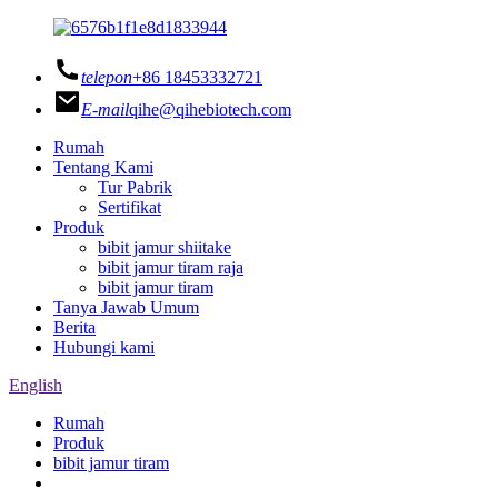
telepon
+86 18453332721
E-mail
qihe@qihebiotech.com
Rumah
Tentang Kami
Tur Pabrik
Sertifikat
Produk
bibit jamur shiitake
bibit jamur tiram raja
bibit jamur tiram
Tanya Jawab Umum
Berita
Hubungi kami
English
Rumah
Produk
bibit jamur tiram