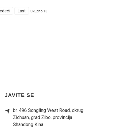
jedeći
Last
Ukupno 10
JAVITE SE
br. 496 Songling West Road, okrug
Zichuan, grad Zibo, provincija
Shandong Kina