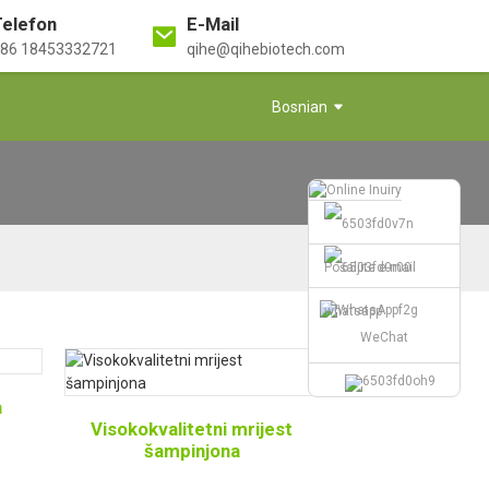
Telefon
E-Mail
86 18453332721
qihe@qihebiotech.com
Bosnian
Pošaljite e-mail
whatsapp
WeChat
a
Visokokvalitetni mrijest
šampinjona