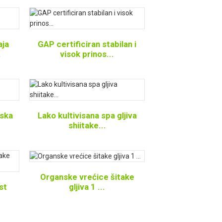
aja
GAP certificiran stabilan i
.
visok prinos...
nska
Lako kultivisana spa gljiva
shiitake...
Organske vrećice šitake
gljiva 1 ...
st