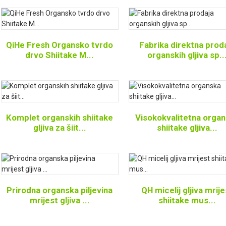
QiHe Fresh Organsko tvrdo
Fabrika direktna prod
drvo Shiitake M...
organskih gljiva sp..
Komplet organskih shiitake
Visokokvalitetna orga
gljiva za šiit...
shiitake gljiva...
Prirodna organska piljevina
QH micelij gljiva mrije
mrijest gljiva ...
shiitake mus...