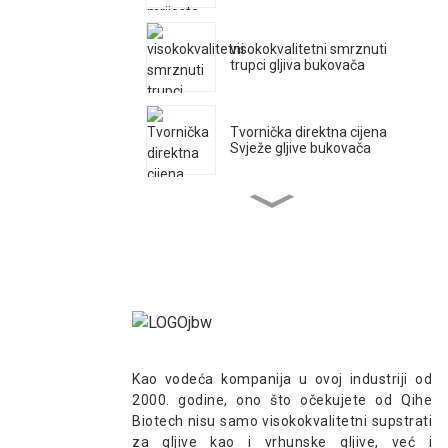
visokokvalitetni smrznuti
trupci gljiva bukovača
Tvornička direktna cijena
Svježe gljive bukovača
Pleurotus Ostreatu mrijest
gljiva bukovača Uzgajanje
voćnih vrećica
Tvornička direktna cijena
Svježe gljive bukovača
Qihe Kultivirajte visok
Kao vodeća kompanija u ovoj industriji od
prinos King bukovače
2000. godine, ono što očekujete od Qihe
Mrijest izvoz
Biotech nisu samo visokokvalitetni supstrati
za gljive kao i vrhunske gljive, već i