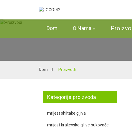
Proizvo
Dom
O Nama
Dom
Proizvodi
Kategorije proizvoda
mrijest shiitake gljiva
mrijest kraljevske gljive bukovače