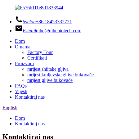
telefon
+86 18453332721
E-mail
qihe@qihebiotech.com
Dom
O nama
Factory Tour
Certifikati
Proizvodi
mrijest shiitake gljiva
mrijest kraljevske gljive bukovače
mrijest gljive bukovače
FAQs
Vijesti
Kontaktiraj nas
English
Dom
Kontaktiraj nas
Kontaktiraj nas