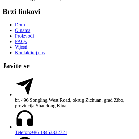
Brzi linkovi
Dom
O nama
Proizvodi
FAQs
Vijesti
Kontaktiraj nas
Javite se
br. 496 Songling West Road, okrug Zichuan, grad Zibo,
provincija Shandong Kina
Telefon:+86 18453332721