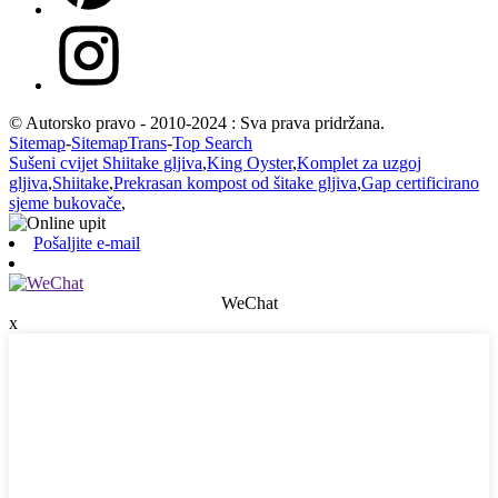
© Autorsko pravo - 2010-2024 : Sva prava pridržana.
Sitemap
-
SitemapTrans
-
Top Search
Sušeni cvijet Shiitake gljiva
,
King Oyster
,
Komplet za uzgoj
gljiva
,
Shiitake
,
Prekrasan kompost od šitake gljiva
,
Gap certificirano
sjeme bukovače
,
Pošaljite e-mail
WeChat
x