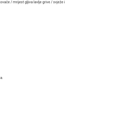
ovače / mrijest gljiva lavlje grive / svježe i
a.