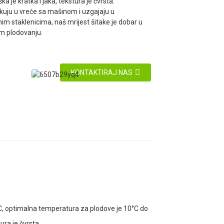
ka je kratka i jaka, tekstura je čvrsta.
kuju u vreće sa mašinom i uzgajaju u
im staklenicima, naš mrijest šitake je dobar u
m plodovanju.
KONTAKTIRAJ NAS
°C, optimalna temperatura za plodove je 10°C do
ura je čvrsta.