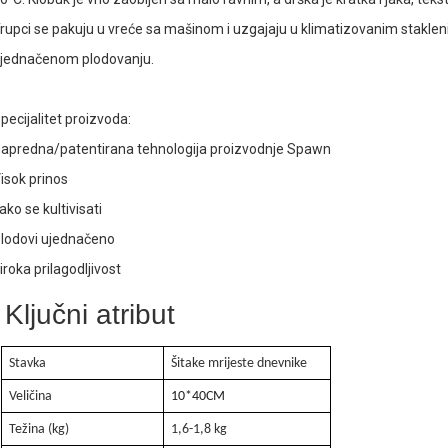
. Jaka proizvodna sposobnost
rupci se pakuju u vreće sa mašinom i uzgajaju u klimatizovanim stakleni
jednačenom plodovanju.
. Visok prinos
pecijalitet proizvoda:
apredna/patentirana tehnologija proizvodnje Spawn
isok prinos
ako se kultivisati
lodovi ujednačeno
iroka prilagodljivost
Ključni atribut
Stavka
Šitake mrijeste dnevnike
Veličina
10
*40
CM
Težina (kg)
1,6-1,8 kg