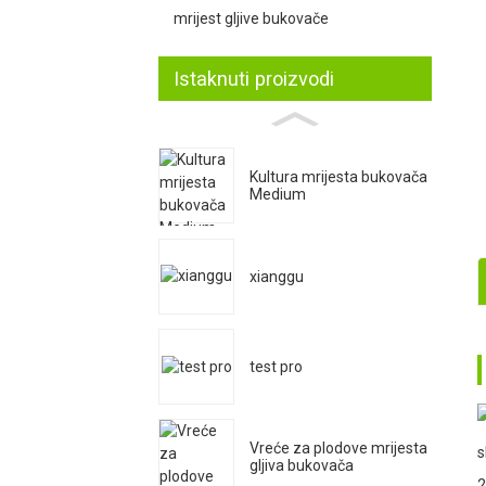
mrijest gljive bukovače
Istaknuti proizvodi
Kultura mrijesta bukovača
Medium
xianggu
1
test pro
2
Vreće za plodove mrijesta
s
gljiva bukovača
2