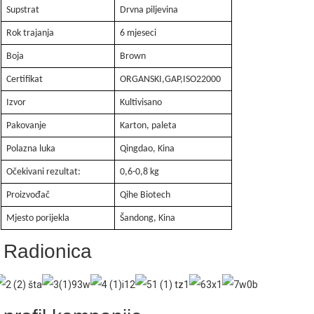
Supstrat
Drvna piljevina
Rok trajanja
6 mjeseci
Boja
Brown
Certifikat
ORGANSKI,GAP,ISO22000
Izvor
Kultivisano
Pakovanje
Karton, paleta
Polazna luka
Qingdao, Kina
Očekivani rezultat:
0,6-0,8 kg
Proizvođač
Qihe Biotech
Mjesto porijekla
Šandong, Kina
Radionica