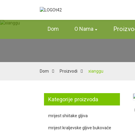
Proizvo
Dom
O Nama
Dom
Proizvodi
xianggu
Kategorije proizvoda
Loading...
Loading...
mrijest shiitake gljiva
mrijest kraljevske gljive bukovače