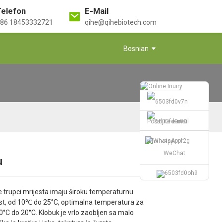
Telefon
E-Mail
86 18453332721
qihe@qihebiotech.com
Bosnian
Pošaljite e-mail
whatsapp
WeChat
u
Loading...
Loading...
Loading...
Loading...
e trupci mrijesta imaju široku temperaturnu
vost, od 10℃ do 25°C, optimalna temperatura za
0°C do 20°C. Klobuk je vrlo zaobljen sa malo