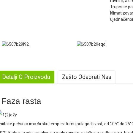
ravnim, a drš
Trupci se pa
klimatizovan
ujednačeno
Detalji O Proizvodu
Zašto Odabrati Nas
. Velika proizvodnja
Faza rasta
. Bogato iskustvo
hiitake pečurka ima široku temperaturnu prilagodljivost, od 10℃ do 25
0°C. Klobuk je vrlo zaobljen sa malo ravnim, a drška je kratka i jaka, tekst