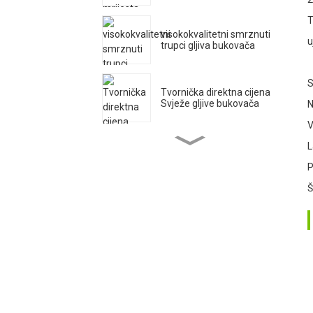
3
T
visokokvalitetni smrznuti
u
trupci gljiva bukovača
4
S
Tvornička direktna cijena
Svježe gljive bukovača
N
V
Pleurotus Ostreatu mrijest
L
gljiva bukovača Uzgajanje
P
voćnih vrećica
Š
Tvornička direktna cijena
Svježe gljive bukovača
Qihe Kultivirajte visok
prinos King bukovače
Mrijest izvoz