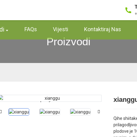
+
di
FAQs
Vijesti
Kontaktiraj Nas
Proizvodi
xiangg
Loading...
Loading...
Qihe shiitak
prilagodlji
plodove je 1