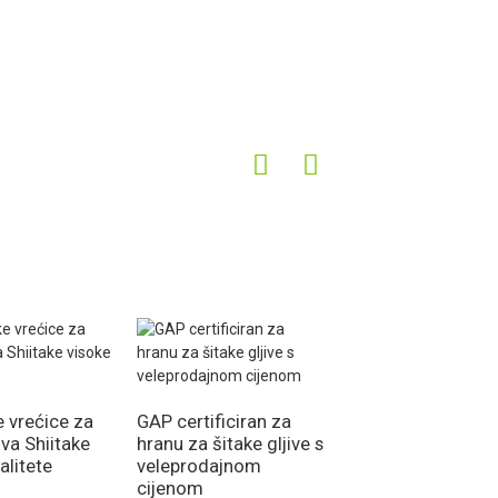
 vrećice za
GAP certificiran za
iva Shiitake
hranu za šitake gljive s
alitete
veleprodajnom
cijenom