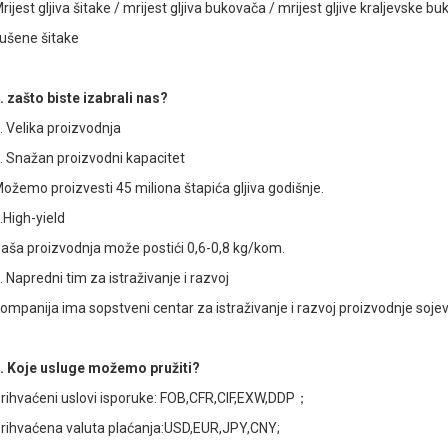
rijest gljiva šitake / mrijest gljiva bukovača / mrijest gljive kraljevske buk
ušene šitake
. zašto biste izabrali nas?
. Velika proizvodnja
. Snažan proizvodni kapacitet
ožemo proizvesti 45 miliona štapića gljiva godišnje.
.High-yield
aša proizvodnja može postići 0,6-0,8 kg/kom.
. Napredni tim za istraživanje i razvoj
ompanija ima sopstveni centar za istraživanje i razvoj proizvodnje sojev
. Koje usluge možemo pružiti?
rihvaćeni uslovi isporuke: FOB,CFR,CIF,EXW,DDP；
rihvaćena valuta plaćanja:USD,EUR,JPY,CNY;