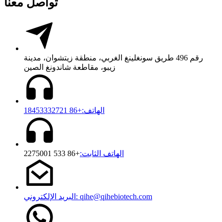
تواصل معنا
رقم 496 طريق سونغلينغ الغربي، منطقة زيتشوان، مدينة
زيبو، مقاطعة شاندونغ الصين
الهاتف:+86 18453332721
الهاتف الثابت:
+86 533 2275001
البريد الإلكتروني: qihe@qihebiotech.com