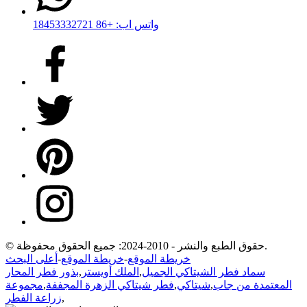
واتس اب: +86 18453332721
© حقوق الطبع والنشر - 2010-2024: جميع الحقوق محفوظة.
خريطة الموقع
-
خريطة الموقع
-
أعلى البحث
سماد فطر الشيتاكي الجميل
,
الملك أويستر
,
بذور فطر المحار
المعتمدة من جاب
,
شيتاكي
,
فطر شيتاكي الزهرة المجففة
,
مجموعة
,
زراعة الفطر