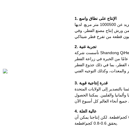
1. الإنتاج على نطاق واسع
لدينا قاعدة لإنتاج الفطر الصالح للأكل تغطي مساحة تزيد عن 1000500 متر مربع. لديها
للفطر، و140,000 متر مربع من ورش إنتاج مصنع الفطر، وفي
2. تجربة غنية
تأسست شركة Shandong QiHe Bio-Technology Co., Ltd في نوفمبر 2000 برأس
ال مسجل قدره 43.38 مليون يوان صيني. لدينا 18 عامًا من الخبرة في زراعة الفطر
عة الفطر، بما في ذلك جذوع الفطر
3. قدرة إنتاجية قوية
، وقد قمنا بالتصدير إلى الولايات المتحدة
وألمانيا والفلبين. يمكننا الحصول
4. عالية الغلة
يبلغ إنتاج فطر شيتاكي الشائع في السوق حوالي 0.5 كجم/قطعة. لكن إنتاجنا يمكن أن
يحقق 0.6-0.8 كجم/قطعة.