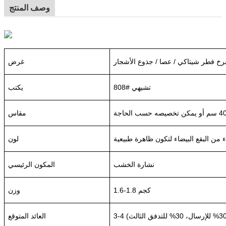
وصف المنتج
رخ فطر شيتاكي / عصا / جذوع الأشجار
غرض
تشيهي #808
يكتب
مقاس
لون
نشارة الخشب
المكون الرئيسي
1.6-1.8 كجم
وزن
العائد المتوقع