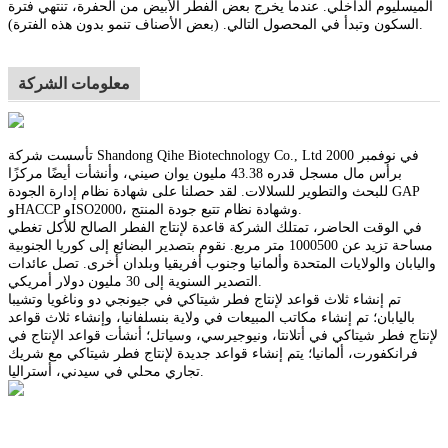
الميسليوم الداخلي. عندما يخرج بعض الفطر الأبيض من الحفرة، تنتهي فترة
السكون وتبدأ في المحصول التالي. (بعض الأصناف تنمو بدون هذه الفترة).
معلومات الشركة
تأسست شركة Shandong Qihe Biotechnology Co., Ltd في نوفمبر 2000
برأس مال مسجل قدره 43.38 مليون يوان صيني، وأنشأت أيضًا مركزًا
للبحث والتطوير للسلالات. لقد حصلنا على شهادة نظام إدارة الجودة GAP
وHACCP وISO2000، وشهادة نظام تتبع جودة المنتج.
في الوقت الحاضر، تمتلك الشركة قاعدة لإنتاج الفطر الصالح للأكل تغطي
مساحة تزيد عن 1000500 متر مربع. نقوم بتصدير البضائع إلى كوريا الجنوبية
واليابان والولايات المتحدة وألمانيا وجنوب أفريقيا وبلدان أخرى. تصل عائدات
التصدير السنوية إلى 30 مليون دولار أمريكي.
تم إنشاء ثلاث قواعد لإنتاج فطر شيتاكي في جيونجي دو وناغويا وتشيبا
باليابان؛ تم إنشاء مكاتب المبيعات في ولاية بنسلفانيا، وإنشاء ثلاث قواعد
لإنتاج فطر شيتاكي في أتلانتا، ونيوجيرسي، وسياتل؛ أنشأت قواعد الإنتاج في
فرانكفورت، ألمانيا؛ يتم إنشاء قواعد جديدة لإنتاج فطر شيتاكي مع شريك
تجاري محلي في سيدني، أستراليا.