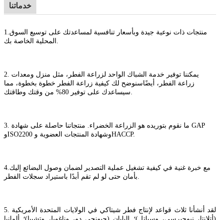
خدماتنا
منتجات ذات نوعية جيدة وبأسعار تنافسية لمساعدتك على توسيع السوق
1.
المحلية الخاصة بك.
2. يمكننا توفير خدمة الشباك الواحد لزراعة الفطر، مثل منزل ومعدات
زراعة الفطر، أيضًا
سنوضح لك كيفية زراعة الفطر خطوة بخطوة، مما
سيساعدك على توفير 80% من وقتك وطاقتك.
3. ما نقوم بتوريده هو الزراعة الخضراء. منتجاتنا حاصلة على شهادة GAP
وISO2200 وشهادة المنتجات العضوية وHACCP.
مع خبرة غنية في كيفية تشغيل عملية التصدير لضمان وصول البضائع إليك
4.
بأمان حتى لو لم تقم أبدًا باستيراد سجلات الفطر.
5. لقد أنشأنا ثلاث قواعد لإنتاج فطر شيتاكي في الولايات المتحدة الأمريكية
(أتلانتا، نيوجيرسي، وسياتل)؛ اليابان (جيونجي دو، وناغويا، وتشيبا)؛ ألمانيا