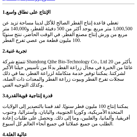
الإنتاج على نطاق واسع
1.
تغطي قاعدة إنتاج الفطر الصالح للأكل لدينا مساحة تزيد عن
1,000,500 متر مربع. يوجد أكثر من 500 دفيئة للفطر، و140,000 متر
مربع من ورش إنتاج مصنع الفطر. في الوقت الحاضر، ننتج سنويًا
100 مليون قطعة من عصي تفرخ الفطر.
تجربة غنية
2.
تتمتع شركة Shandong Qihe Bio-Technology Co., Ltd بأكثر من 20
عامًا من الخبرة في مجال زراعة الفطر بدءًا من تأسيس جيلنا الأكبر
لشركتنا. يمكننا توفير خدمة متكاملة لزراعة الفطر، بما في ذلك
سجلات تفرخ الفطر وبيوت زراعة الفطر والمعدات ذات الصلة،
وكذلك التوجيه الفني.
قدرة إنتاجية قوية
القدرة
3.
يمكننا إنتاج 100 مليون فطر سنويًا. لقد قمنا بالتصدير إلى الولايات
المتحدة الأمريكية، وكوريا الجنوبية، واليابان، وأستراليا، وجنوب
أفريقيا، وألمانيا، والفلبين، وما إلى ذلك. ونحصل على طلبات إعادة
الطلب من جميع عملائنا في جميع أنحاء العالم كل أسبوع.
عالية الغلة
4.