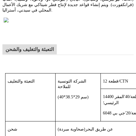
(فرانكفورت). ويتم إنشاء قواعد جديدة لإنتاج فطر شيتاكي مع شريك الأعمال
المحلي في سيدني، أستراليا.
التعبئة والتغليف والشحن
12 قطعة/CTN
الشركة التونسية
التعبئة والتغليف
للملاحة
قطعة/40
المقر
'
(40*38.5*29 سم)
الرئيسي؛
طعة/20
جي بي
'
عن طريق البحر
(ص
حاوية مبردة
)
شحن