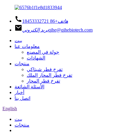
هاتف
+86 18453332721
qihe@qihebiotech.com
بريد إلكتروني
بيت
معلومات عنا
جولة في المصنع
الشهادات
منتجات
تفرخ فطر شيتاكي
تفرخ فطر المحار الملك
تفرخ فطر المحار
الأسئلة الشائعة
أخبار
اتصل بنا
English
بيت
منتجات