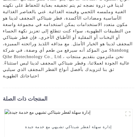
لدينا في ذروة نضجه ثم يتم تجفيفه بعناية للحفاظ على نكهته
الغنية وملمسه اللحمي وقيمته الغذائية. غني بالعناصر الغذائية
الأساسية ومضادات الأكسدة، فطر شيتاكي المجفف لدينا هو
مكون متعدد الاستخدامات يمكن استخدامه في مجموعة واسعة
من التطبيقات الطهوية، سواء كنت تتطلع إلى تعزيز نكهة الحساء
أو اليخنات أو المقلية أو الأطباق الأخرى، فإن فطر شيتاكي
المجفف لدينا هو الخيار الأمثل. مع مذاقه اللذيذ ورائحته المميزة،
من المؤكد أنه سيرفع من طعم أي وصفة، في شركة Shandong
Qihe Biotechnology Co., Ltd.، نحن ملتزمون بتقديم منتجات
عالية الجودة لعملائنا، وفطر شيتاكي المجفف لدينا ليس استثناءً.
ثق بنا لتزويدك بأفضل أنواع الفطر المجفف الذي سيلبي
احتياجاتك الطهوية
المنتجات ذات الصلة
إدارة سهلة لفطر شيتاكي تشيهي مع خدمة جيدة