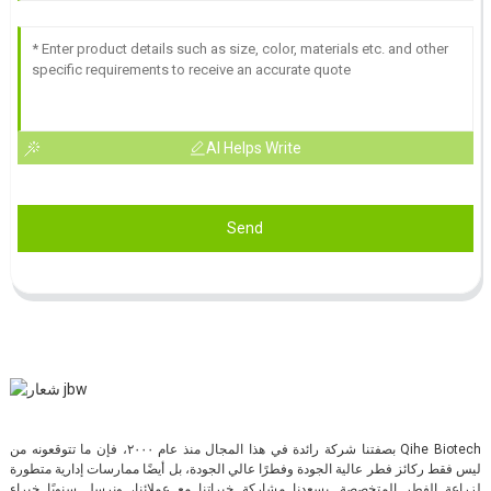
AI Helps Write
Send
بصفتنا شركة رائدة في هذا المجال منذ عام ٢٠٠٠، فإن ما تتوقعونه من Qihe Biotech
ليس فقط ركائز فطر عالية الجودة وفطرًا عالي الجودة، بل أيضًا ممارسات إدارية متطورة
لزراعة الفطر المتخصصة. يسعدنا مشاركة خبراتنا مع عملائنا، ونرسل سنويًا خبراء