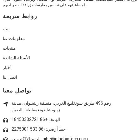
لمساعدتهم على تحسين ممارسات زراعة الفطر لديهم.
روابط سريعة
بيت
معلومات عنا
منتجات
الأسئلة الشائعة
أخبار
اتصل بنا
تواصل معنا
رقم 496 طريق سونغلينغ الغربي، منطقة زيتشوان، مدينة
زيبو،
شاندونغ
مقاطعة الصين
الهاتف:+86 18453332721
خط أرضي:
+86 533 2275001
البريد الإلكتروني: qihe@qihebiotech.com