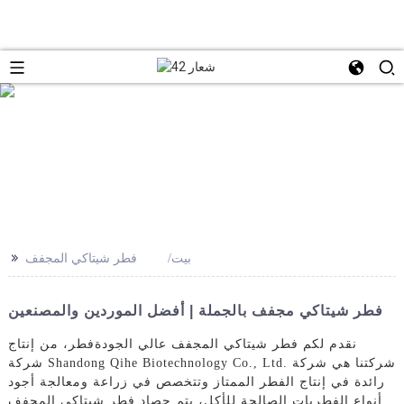
>>
بيت
فطر شيتاكي المجفف
فطر شيتاكي مجفف بالجملة | أفضل الموردين والمصنعين
نقدم لكم فطر شيتاكي المجفف عالي الجودة
فطر
، من إنتاج
شركة Shandong Qihe Biotechnology Co., Ltd. شركتنا هي شركة
رائدة في إنتاج الفطر الممتاز وتتخصص في زراعة ومعالجة أجود
أنواع الفطريات الصالحة للأكل، يتم حصاد فطر شيتاكي المجفف