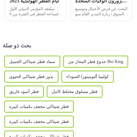
السيد سو جيان تشانغ والوفد المرافق له يزورون الولايات المتحدة
أيام الفطر الهولندية 2023
البحث عن فرص الأعمال وتوسيع
سيُعقد المؤتمر الدولي الأول
السوق | زيارة المدير العام سو
لصناعة الفطر في الفترة من 9
جيان تشانغ والوفد المرافق له
إلى 13 يونيو 2023، في مدينة
إلى الولايات المتحدة
زيبو، مقاطعة شاندونغ، الصين.
وينظمه كلٌّ من CFNA وشركة
Qihe Biotech.
بحث ذو صلة
جذوع فطر المحار من Bio King
سماد فطر شيتاكي الجميل
كوليبيا ألبومينوزا السوداء
بذور فطر شيتاكي الحيوي
فطر مسلوق مختلط كامل
فطر أسود غاريق
فطر شيتاكي مجفف بكميات كبيرة
فطر شيتاكي مجفف بكميات كبيرة
فطر شيتاكي مجفف بكميات كبيرة