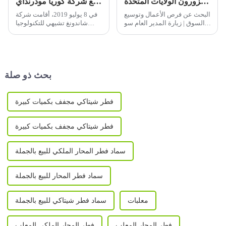
السيد سو جيان تشانغ والوفد المرافق له يزورون الولايات المتحدة
شركتنا توقع اتفاقية وكالة مع شركة كوريا مودرنداي
البحث عن فرص الأعمال وتوسيع
في 8 يوليو 2019، أقامت شركة
السوق | زيارة المدير العام سو
شاندونغ تشيهي للتكنولوجيا
جيان تشانغ والوفد المرافق له
الحيوية المحدودة وشركة كوريا
إلى الولايات المتحدة
مودرنداي حفل توقيع في قاعة
المؤتمرات. وقد فوضت شركة
تشيهي شركة مودرنداي تحديدًا
ببيع الفطر...
بحث ذو صلة
فطر شيتاكي مجفف بكميات كبيرة
فطر شيتاكي مجفف بكميات كبيرة
سماد فطر المحار الملكي للبيع بالجملة
سماد فطر المحار للبيع بالجملة
معلبات
سماد فطر شيتاكي للبيع بالجملة
فطر المحار المعلب
فطر المحار الملكي المعلب