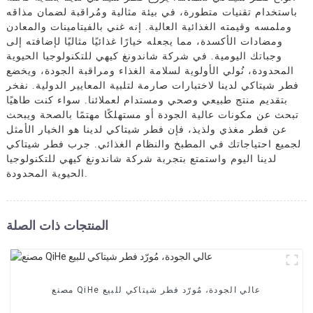
باستخدام تقنيات متطورة، في بيئة مثالية ومُراقبة لضمان مذاقه
وملمسه وقيمته الغذائية العالية. إنه غني بالفيتامينات والمعادن
ومضادات الأكسدة، مما يجعله خيارًا غذائيًا مثاليًا لإضافته إلى
وجباتك اليومية. في شركة شاندونغ كيهي للتكنولوجيا الحيوية
المحدودة، نُولي الأولوية لسلامة الغذاء ومراقبة الجودة، ويخضع
فطر شيتاكي لدينا لاختبارات صارمة لتلبية المعايير الدولية. نفخر
بتقديم منتج طبيعي وصحي ومستدام لعملائنا. سواء كنت طاهيًا
تبحث عن مكونات عالية الجودة أو مستهلكًا مهتمًا بالصحة ويبحث
عن فطر مغذي ولذيذ، فإن فطر شيتاكي لدينا هو الخيار الأمثل
لجميع احتياجاتك في المطبخ والنظام الغذائي. جرب فطر شيتاكي
لدينا اليوم واستمتع بتجربة شركة شاندونغ كيهي للتكنولوجيا
الحيوية المحدودة.
المنتجات ذات الصلة
مصنع QiHe عالي الجودة، مُورّد فطر شيتاكي للبيع