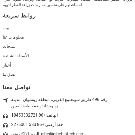
لمساعدتهم على تحسين ممارسات زراعة الفطر لديهم.
روابط سريعة
بيت
معلومات عنا
منتجات
الأسئلة الشائعة
أخبار
اتصل بنا
تواصل معنا
رقم 496 طريق سونغلينغ الغربي، منطقة زيتشوان، مدينة
زيبو،
شاندونغ
مقاطعة الصين
الهاتف:+86 18453332721
خط أرضي:
+86 533 2275001
البريد الإلكتروني: qihe@qihebiotech.com