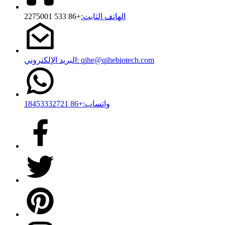
الهاتف الثابت:
+86 533 2275001
البريد الإلكتروني: qihe@qihebiotech.com
واتساب:+86 18453332721