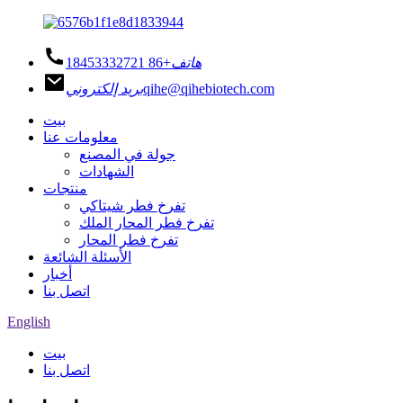
هاتف
+86 18453332721
qihe@qihebiotech.com
بريد إلكتروني
بيت
معلومات عنا
جولة في المصنع
الشهادات
منتجات
تفرخ فطر شيتاكي
تفرخ فطر المحار الملك
تفرخ فطر المحار
الأسئلة الشائعة
أخبار
اتصل بنا
English
بيت
اتصل بنا