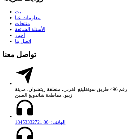
بيت
معلومات عنا
منتجات
الأسئلة الشائعة
أخبار
اتصل بنا
تواصل معنا
رقم 496 طريق سونغلينغ الغربي، منطقة زيتشوان، مدينة
زيبو، مقاطعة شاندونغ الصين
الهاتف:+86 18453332721