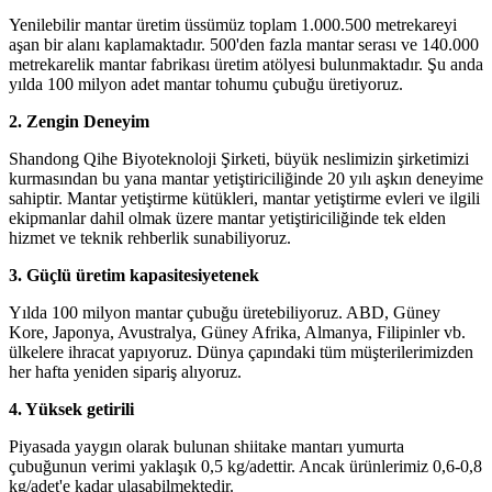
Yenilebilir mantar üretim üssümüz toplam 1.000.500 metrekareyi
aşan bir alanı kaplamaktadır. 500'den fazla mantar serası ve 140.000
metrekarelik mantar fabrikası üretim atölyesi bulunmaktadır. Şu anda
yılda 100 milyon adet mantar tohumu çubuğu üretiyoruz.
2.
Zengin Deneyim
Shandong Qihe Biyoteknoloji Şirketi, büyük neslimizin şirketimizi
kurmasından bu yana mantar yetiştiriciliğinde 20 yılı aşkın deneyime
sahiptir. Mantar yetiştirme kütükleri, mantar yetiştirme evleri ve ilgili
ekipmanlar dahil olmak üzere mantar yetiştiriciliğinde tek elden
hizmet ve teknik rehberlik sunabiliyoruz.
3.
Güçlü üretim kapasitesi
yetenek
Yılda 100 milyon mantar çubuğu üretebiliyoruz. ABD, Güney
Kore, Japonya, Avustralya, Güney Afrika, Almanya, Filipinler vb.
ülkelere ihracat yapıyoruz. Dünya çapındaki tüm müşterilerimizden
her hafta yeniden sipariş alıyoruz.
4.
Yüksek getirili
Piyasada yaygın olarak bulunan shiitake mantarı yumurta
çubuğunun verimi yaklaşık 0,5 kg/adettir. Ancak ürünlerimiz 0,6-0,8
kg/adet'e kadar ulaşabilmektedir.