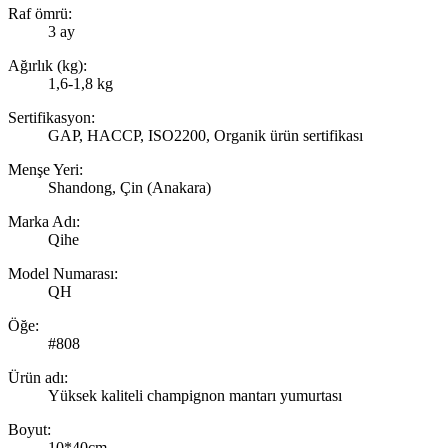
Raf ömrü:
3 ay
Ağırlık (kg):
1,6-1,8 kg
Sertifikasyon:
GAP, HACCP, ISO2200, Organik ürün sertifikası
Menşe Yeri:
Shandong, Çin (Anakara)
Marka Adı:
Qihe
Model Numarası:
QH
Öğe:
#808
Ürün adı:
Yüksek kaliteli champignon mantarı yumurtası
Boyut:
10*40cm