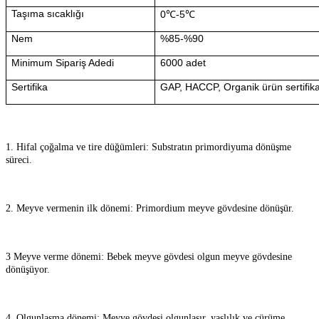
Taşıma sıcaklığı
0℃-5℃
Nem
%85-%90
Minimum Sipariş Adedi
6000 adet
Sertifika
GAP, HACCP, Organik ürün sertifik
1. Hifal çoğalma ve tire düğümleri: Substratın primordiyuma dönüşme
süreci.
2. Meyve vermenin ilk dönemi: Primordium meyve gövdesine dönüşür.
3 Meyve verme dönemi: Bebek meyve gövdesi olgun meyve gövdesine
dönüşüyor.
4. Olgunlaşma dönemi: Meyve gövdesi olgunlaşır, yaşlılık ve çürüme