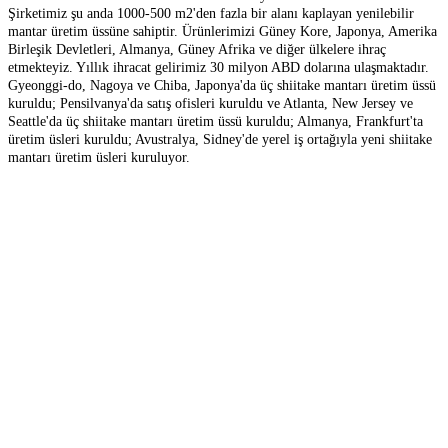
Şirketimiz şu anda 1000-500 m2'den fazla bir alanı kaplayan yenilebilir
mantar üretim üssüne sahiptir. Ürünlerimizi Güney Kore, Japonya, Amerika
Birleşik Devletleri, Almanya, Güney Afrika ve diğer ülkelere ihraç
etmekteyiz. Yıllık ihracat gelirimiz 30 milyon ABD dolarına ulaşmaktadır.
Gyeonggi-do, Nagoya ve Chiba, Japonya'da üç shiitake mantarı üretim üssü
kuruldu; Pensilvanya'da satış ofisleri kuruldu ve Atlanta, New Jersey ve
Seattle'da üç shiitake mantarı üretim üssü kuruldu; Almanya, Frankfurt'ta
üretim üsleri kuruldu; Avustralya, Sidney'de yerel iş ortağıyla yeni shiitake
mantarı üretim üsleri kuruluyor.