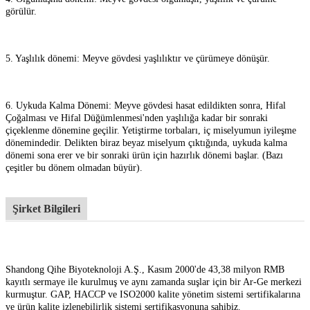
görülür.
5. Yaşlılık dönemi: Meyve gövdesi yaşlılıktır ve çürümeye dönüşür.
6. Uykuda Kalma Dönemi: Meyve gövdesi hasat edildikten sonra, Hifal
Çoğalması ve Hifal Düğümlenmesi'nden yaşlılığa kadar bir sonraki
çiçeklenme dönemine geçilir. Yetiştirme torbaları, iç miselyumun iyileşme
dönemindedir. Delikten biraz beyaz miselyum çıktığında, uykuda kalma
dönemi sona erer ve bir sonraki ürün için hazırlık dönemi başlar. (Bazı
çeşitler bu dönem olmadan büyür).
Şirket Bilgileri
Shandong Qihe Biyoteknoloji A.Ş., Kasım 2000'de 43,38 milyon RMB
kayıtlı sermaye ile kurulmuş ve aynı zamanda suşlar için bir Ar-Ge merkezi
kurmuştur. GAP, HACCP ve ISO2000 kalite yönetim sistemi sertifikalarına
ve ürün kalite izlenebilirlik sistemi sertifikasyonuna sahibiz.