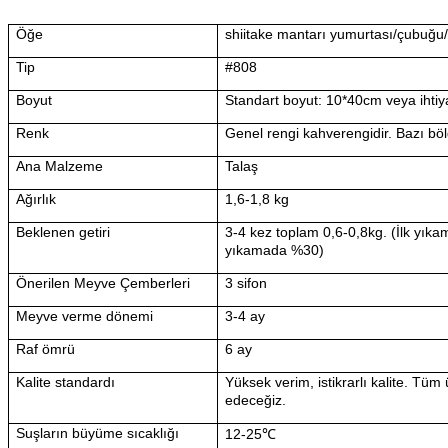
Öğe
shiitake mantarı yumurtası/çubuğu
Tip
#808
Boyut
Standart boyut: 10*40cm veya ihtiyac
Renk
Genel rengi kahverengidir. Bazı böl
Ana Malzeme
Talaş
Ağırlık
1,6-1,8 kg
Beklenen getiri
3-4 kez toplam 0,6-0,8kg. (İlk y
yıkamada %30)
Önerilen Meyve Çemberleri
3 sifon
Meyve verme dönemi
3-4 ay
Raf ömrü
6 ay
Kalite standardı
Yüksek verim, istikrarlı kalite. Tü
edeceğiz.
Suşların büyüme sıcaklığı
12-25℃