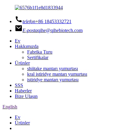
telefon
+86 18453332721
E-posta
qihe@qihebiotech.com
Ev
Hakkımızda
Fabrika Turu
Sertifikalar
Ürünler
shiitake mantarı yumurtası
kral istiridye mantarı yumurtası
istiridye mantarı yumurtası
SSS
Haberler
Bize Ulaşın
English
Ev
Ürünler