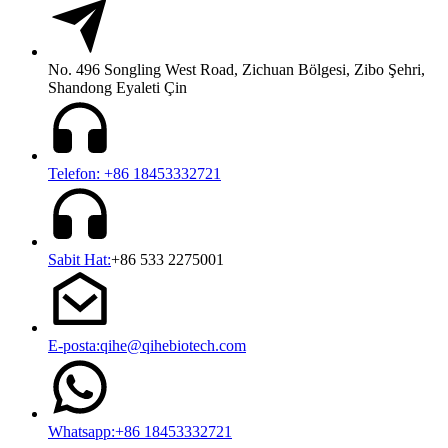
No. 496 Songling West Road, Zichuan Bölgesi, Zibo Şehri,
Shandong Eyaleti Çin
Telefon: +86 18453332721
Sabit Hat:
+86 533 2275001
E-posta:qihe@qihebiotech.com
Whatsapp:+86 18453332721