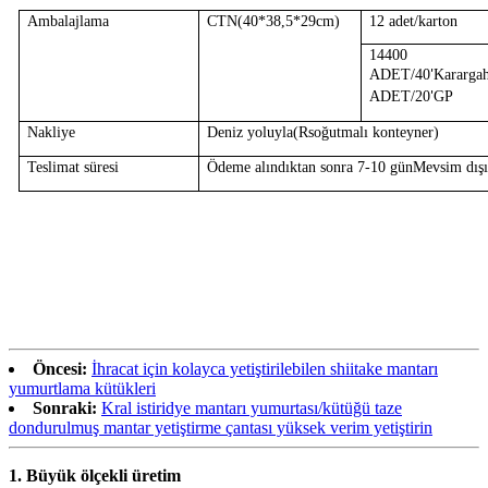
Ambalajlama
CTN
(40*38,5*29cm)
12 adet/karton
14400
ADET/40
Karargah
'
ADET/20
GP
'
Nakliye
Deniz yoluyla
(R
soğutmalı konteyner
)
Teslimat süresi
Ödeme alındıktan sonra 7-10 gün
Mevsim dışı
Öncesi:
İhracat için kolayca yetiştirilebilen shiitake mantarı
yumurtlama kütükleri
Sonraki:
Kral istiridye mantarı yumurtası/kütüğü taze
dondurulmuş mantar yetiştirme çantası yüksek verim yetiştirin
1.
Büyük ölçekli üretim