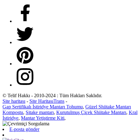
© Telif Hakkı - 2010-2024 : Tüm Hakları Saklıdır.
Site haritası
-
Site HaritasıTrans
-
Gap Sertifikalı İstiridye Mantarı Tohumu
,
Güzel Shiitake Mantarı
Kompostu
,
Şitake mantarı
,
Kurutulmuş Çiçek Shiitake Mantarı
,
Kral
İstiridye
,
Mantar Yetiştirme Kiti
,
E-posta gönder