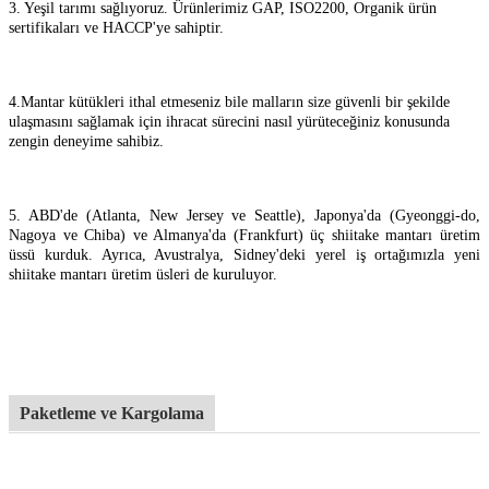
3. Yeşil tarımı sağlıyoruz. Ürünlerimiz GAP, ISO2200, Organik ürün
sertifikaları ve HACCP'ye sahiptir.
4.
Mantar kütükleri ithal etmeseniz bile malların size güvenli bir şekilde
ulaşmasını sağlamak için ihracat sürecini nasıl yürüteceğiniz konusunda
zengin deneyime sahibiz.
5. ABD'de (Atlanta, New Jersey ve Seattle), Japonya'da (Gyeonggi-do,
Nagoya ve Chiba) ve Almanya'da (Frankfurt) üç shiitake mantarı üretim
üssü kurduk. Ayrıca, Avustralya, Sidney'deki yerel iş ortağımızla yeni
shiitake mantarı üretim üsleri de kuruluyor.
Paketleme ve Kargolama