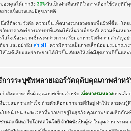
ตของคุณได้มากถึง
30%
นั่นเป็นคำเตือนที่ดีในการเลือกใช้วัสดุที่มี
อย่างแข็งแรงและมีสุขภาพดี
หนึ่งที่ต้องระวังคือ
ความชื้น
เห็ดนางรมหลวงชอบพื้นผิวที่ชื้น—โดย
วิทยาศาสตร์การเกษตรที่แสดงให้เห็นว่าเมื่อระดับความชื้นเหมา
ารใส่ใจเรื่องความชื้นระหว่างการเตรียมอาหารจึงมีความสำคัญอย่
่ได้มา และอย่าลืม
ค่า pH
—ควรมีความเป็นกรดเล็กน้อย ประมาณระ
ให้ไมซีเลียมแพร่กระจายได้เร็วขึ้น ส่งผลให้เห็ดมีสุขภาพดีขึ้นและ
ิธีการระบุซัพพลายเออร์วัตถุดิบคุณภาพสำห
ุณกำลังมองหาพื้นผิวคุณภาพเยี่ยมสำหรับ
เห็ดนางรมหลวง
การเลือก
ที่ประสบความสำเร็จ ด้วยตัวเลือกมากมายที่มีอยู่ ทำให้หลายคนรู้
ะโยชน์ เช่น ระยะเวลาที่พวกเขาอยู่ในธุรกิจ คุณภาพของผลิตภัณฑ์
 ซานตง ฉีเหอ ไบโอเทคโนโลยี จำกัด
ซึ่งเป็นผู้นำในอุตสาหกรรมมาต