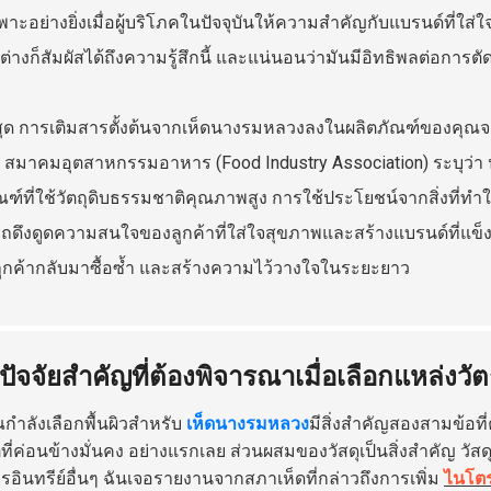
าะอย่างยิ่งเมื่อผู้บริโภคในปัจจุบันให้ความสำคัญกับแบรนด์ที่ใส
ต่างก็สัมผัสได้ถึงความรู้สึกนี้ และแน่นอนว่ามันมีอิทธิพลต่อการตั
่สุด การเติมสารตั้งต้นจากเห็ดนางรมหลวงลงในผลิตภัณฑ์ของคุณจะ
ง สมาคมอุตสาหกรรมอาหาร (Food Industry Association) ระบุว่า
ณฑ์ที่ใช้วัตถุดิบธรรมชาติคุณภาพสูง การใช้ประโยชน์จากสิ่งที่ท
ดึงดูดความสนใจของลูกค้าที่ใส่ใจสุขภาพและสร้างแบรนด์ที่แข็งแ
ูกค้ากลับมาซื้อซ้ำ และสร้างความไว้วางใจในระยะยาว
 ปัจจัยสำคัญที่ต้องพิจารณาเมื่อเลือกแหล่งว
ุณกำลังเลือกพื้นผิวสำหรับ
เห็ดนางรมหลวง
มีสิ่งสำคัญสองสามข้อที่
ที่ค่อนข้างมั่นคง อย่างแรกเลย ส่วนผสมของวัสดุเป็นสิ่งสำคัญ วัส
อินทรีย์อื่นๆ ฉันเจอรายงานจากสภาเห็ดที่กล่าวถึงการเพิ่ม
ไนโต