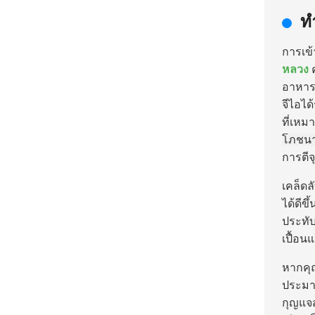
ท
การเข้า
หลวง
อาหารเ
จีไอ
ได
ที่เห
โภชนา
การตีจ
เคล็ดล
ได้ดีข
ประทับ
เปื้อน
หากคุณ
ประม
กุญแจส