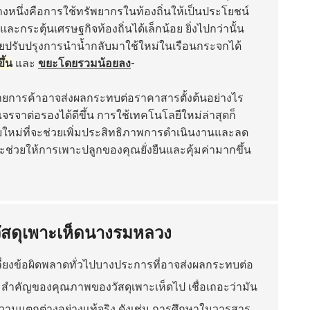
หนึ่งคือการใช้ทรัพยากรในท้องถิ่นให้เป็นประโยชน์
กระตุ้นเศรษฐกิจท้องถิ่นได้เล็กน้อย ยิ่งไปกว่านั้น
วยปรับปรุงการนำน้ำกลับมาใช้ใหม่ในเรือนกระจกได้
ึ้น
และ
ขยะโดยรวมน้อยลง
-
บายการค้าอาจส่งผลกระทบต่อราคาสารตั้งต้นอย่างไร
รจาต่อรองได้ดีขึ้น การใช้เทคโนโลยีใหม่ล่าสุดก็
ยใหม่ที่จะช่วยเพิ่มประสิทธิภาพการดำเนินงานและลด
จะช่วยให้การเพาะปลูกของคุณยั่งยืนและคุ้มค่ามากขึ้น
าวัสดุเพาะเห็ดนางรมหลวง
เลี่ยงข้อผิดพลาดทั่วไปบางประการที่อาจส่งผลกระทบต่อ
ำคัญของคุณภาพของวัสดุเพาะเห็ดไป เชื่อเถอะว่ามัน
ความแตกต่างอย่างแท้จริง ดังเช่น การศึกษาในวารสาร