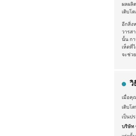
ผลผลิ
เติบโต
อีกสิ่ง
วารสาร
นั้น ก
เห็ดที
จะช่วย
ว
เมื่อค
เติบโต
เป็นปร
บริษัท