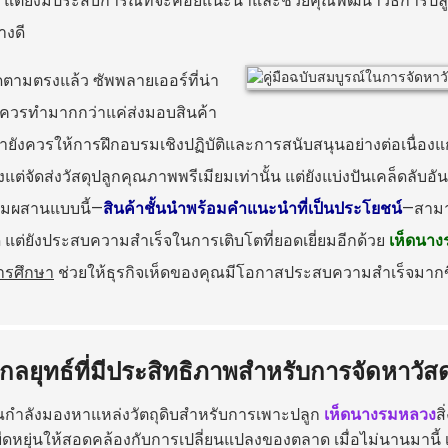
้น แต่ยังมีประสบการณ์ที่จะคอยแนะนำและช่วยคุณพัฒนาวิธีการปลูกเห
างดี
ตามตรงแล้ว ซัพพลายเออร์ที่น่า
ือควรทำมากกว่าแค่ส่งมอบสินค้า
ยังควรให้การฝึกอบรมเชิงปฏิบัติและการสนับสนุนอย่างต่อเนื่องแ
ยงแต่จัดส่งวัสดุปลูกคุณภาพพรีเมียมเท่านั้น แต่ยังแบ่งปันเคล็ดลับอัน
มผสานแบบนี้—
สินค้าชั้นนำพร้อมคำแนะนำที่เป็นประโยชน์
—สามาร
ดุ แต่ยังประสบความสำเร็จในการเติบโตที่ยอดเยี่ยมอีกด้วย
เห็ดนา
ารศึกษา
ช่วยให้ธุรกิจเห็ดของคุณมีโอกาสประสบความสำเร็จมากข
กลยุทธ์ที่มีประสิทธิภาพสำหรับการจัดหาวัสดุพ
ุณกำลังมองหาแหล่งวัตถุดิบสำหรับการเพาะปลูก
เห็ดนางรมหลวง
ส
ดหยุ่นให้สอดคล้องกับการเปลี่ยนแปลงของตลาด เมื่อไม่นานมานี