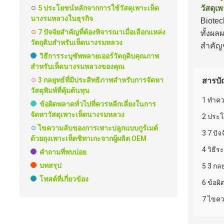
5 ประโยชน์หลักจากการใช้วัสดุเพาะเห็ด
วัสดุเ
นางรมหลวงในธุรกิจ
Biotec
7 ปัจจัยสำคัญที่ต้องพิจารณาเมื่อเลือกแหล่ง
ทั้งผล
วัตถุดิบสำหรับเห็ดนางรมหลวง
สำคัญ
วิธีการระบุซัพพลายเออร์วัตถุดิบคุณภาพ
สำหรับเห็ดนางรมหลวงของคุณ
3 กลยุทธ์ที่มีประสิทธิภาพสำหรับการจัดหา
สารบั
วัสดุพิมพ์ที่คุ้มต้นทุน
1 ทำค
ข้อผิดพลาดทั่วไปที่ควรหลีกเลี่ยงในการ
จัดหาวัสดุเพาะเห็ดนางรมหลวง
2 ประโ
ไขความลับของการเพาะปลูกแบบกูร์เมต์
3 7 ปั
ด้วยถุงเพาะเห็ดชิทาเกะจากผู้ผลิต OEM
4 วิธี
คำถามที่พบบ่อย
บทสรุป
5 3 กลย
โพสต์ที่เกี่ยวข้อง
6 ข้อผ
7 ไขคว