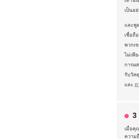
เท่านั
เป็นอย่
และพูด
เชื่อถ
พวกเขา
ไม่เพี
การผส
รับวัส
และ
ก
3 
เมื่อค
ความยื