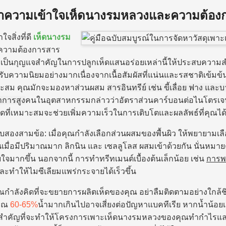
ำความเข้าใจเห็ดนางรมหลวงและความต้อง
ใจสิ่งที่ดี
เห็ดนางรม
ความต้องการสาร
ป็นกุญแจสำคัญในการปลูกเห็ดแสนอร่อยเหล่านี้ให้ประสบความสำเร็
้รับความนิยมอย่างมากเนื่องจากเนื้อสัมผัสที่แน่นและรสชาติเข้มข
มาะสม คุณมักจะมองหาส่วนผสม
สารอินทรีย์ เช่น ขี้เลื่อย ฟาง แ
การสูง
คนในอุตสาหกรรมกล่าวว่าอัตราส่วนคาร์บอนต่อไนโตรเจนที
ุดที่เหมาะสมจะช่วยเพิ่มความเร็วในการเติบโตและผลลัพธ์ที่คุณได
ับสองสามข้อ: เมื่อคุณกำลังเลือกส่วนผสมของพื้นผิว ให้พยายามเล
ึ้นเมื่อมีปริมาณมาก
ลิกนิน
และ
เซลลูโลส
ผสมเข้าด้วยกัน นั่นหมาย
ใจมากขึ้น นอกจากนี้ การทำทรีทเมนต์เบื้องต้นเล็กน้อย เช่น
การพ
และทำให้ไมซีเลียมแพร่กระจายได้เร็วขึ้น
กำลังคิดที่จะขยายการผลิตเห็ดของคุณ อย่าลืมติดตามอย่างใกล้
าณ
60-65%
น้ำมากเกินไปอาจเสี่ยงต่อปัญหาแบคทีเรีย หากน้ำน้อ
ำคัญที่จะทำให้โครงการเพาะเห็ดนางรมหลวงของคุณทำกำไรและราบร