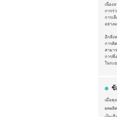
เนื่อง
การร่ว
การเลื
อย่าง
อีกสิ่
การติด
สามารถ
การพึ่
ในระย
ข
เมื่อค
ผลผลิ
เป็นเร