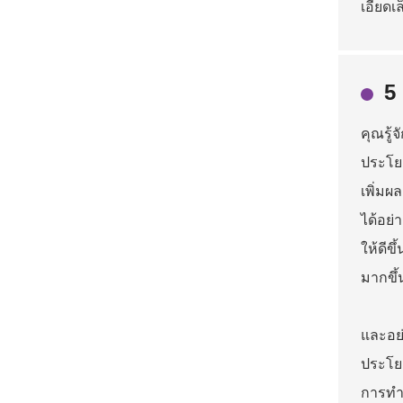
เอียดเ
5
คุณรู้
ประโยช
เพิ่มผ
ได้อย่
ให้ดีข
มากขึ้
และอย่
ประโยช
การทำฟ