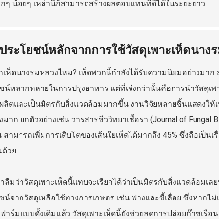
ล็กๆ น้อยๆ เหล่านี้ก็สามารถสร้างผลตอบแทนที่ดีได้ในระยะยาว
 ประโยชน์หลักจากการใช้วัสดุเพาะเห็ดนาง
จักเห็ดนางรมหลวงไหม? เห็ดพวกนี้กำลังได้รับความนิยมอย่างมาก ส
น์หลากหลายในการปรุงอาหาร แต่ที่เจ๋งกว่านั้นคือการนำวัสดุเพา
ลผลิตและเป็นมิตรกับสิ่งแวดล้อมมากขึ้น งานวิจัยหลายชิ้นแสดงให้เ
างมาก ยกตัวอย่างเช่น วารสารชีววิทยาเชื้อรา (Journal of Fungal Bio
ึ้น สามารถเพิ่มการเติบโตของเส้นใยเห็ดได้มากถึง 45% ซึ่งถือเป็นเ
นด้วย
าลืมว่าวัสดุเพาะเห็ดนี้แทบจะเรียกได้ว่าเป็นมิตรกับสิ่งแวดล้อมเลย
น์จากวัสดุเหลือใช้ทางการเกษตร เช่น ฟางและขี้เลื่อย ซึ่งหากไม่เช่นน
าร์มแบบดั้งเดิมแล้ว วัสดุเพาะเห็ดนี้ยังช่วยลดการปล่อยก๊าซเรื