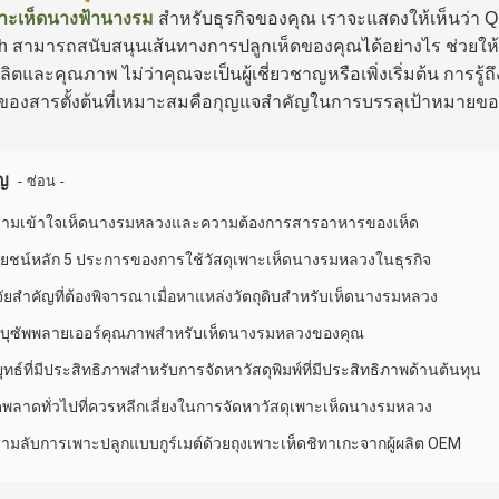
พาะเห็ดนางฟ้านางรม
สำหรับธุรกิจของคุณ เราจะแสดงให้เห็นว่า Q
h สามารถสนับสนุนเส้นทางการปลูกเห็ดของคุณได้อย่างไร ช่วยให้ค
ผลิตและคุณภาพ ไม่ว่าคุณจะเป็นผู้เชี่ยวชาญหรือเพิ่งเริ่มต้น การรู้
ของสารตั้งต้นที่เหมาะสมคือกุญแจสำคัญในการบรรลุเป้าหมายของ
ญ
-
-
ซ่อน
วามเข้าใจเห็ดนางรมหลวงและความต้องการสารอาหารของเห็ด
ยชน์หลัก 5 ประการของการใช้วัสดุเพาะเห็ดนางรมหลวงในธุรกิจ
จจัยสำคัญที่ต้องพิจารณาเมื่อหาแหล่งวัตถุดิบสำหรับเห็ดนางรมหลวง
ระบุซัพพลายเออร์คุณภาพสำหรับเห็ดนางรมหลวงของคุณ
ุทธ์ที่มีประสิทธิภาพสำหรับการจัดหาวัสดุพิมพ์ที่มีประสิทธิภาพด้านต้นทุน
ิดพลาดทั่วไปที่ควรหลีกเลี่ยงในการจัดหาวัสดุเพาะเห็ดนางรมหลวง
ามลับการเพาะปลูกแบบกูร์เมต์ด้วยถุงเพาะเห็ดชิทาเกะจากผู้ผลิต OEM