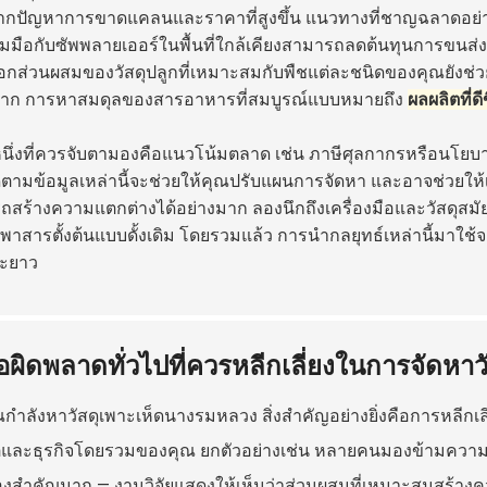
จากปัญหาการขาดแคลนและราคาที่สูงขึ้น แนวทางที่ชาญฉลาดอย่าง
มมือกับซัพพลายเออร์ในพื้นที่ใกล้เคียงสามารถลดต้นทุนการขนส่งและ
อกส่วนผสมของวัสดุปลูกที่เหมาะสมกับพืชแต่ละชนิดของคุณยังช่
มาก การหาสมดุลของสารอาหารที่สมบูรณ์แบบหมายถึง
ผลผลิตที่ดีข
งหนึ่งที่ควรจับตามองคือแนวโน้มตลาด เช่น ภาษีศุลกากรหรือนโย
ตามข้อมูลเหล่านี้จะช่วยให้คุณปรับแผนการจัดหา และอาจช่วยให้เจ
สร้างความแตกต่างได้อย่างมาก ลองนึกถึงเครื่องมือและวัสดุสมั
งพาสารตั้งต้นแบบดั้งเดิม โดยรวมแล้ว การนำกลยุทธ์เหล่านี้มาใช้
ะยาว
้อผิดพลาดทั่วไปที่ควรหลีกเลี่ยงในการจัดห
ุณกำลังหาวัสดุเพาะเห็ดนางรมหลวง สิ่งสำคัญอย่างยิ่งคือการหลีก
ตและธุรกิจโดยรวมของคุณ ยกตัวอย่างเช่น หลายคนมองข้ามความส
ื่องสำคัญมาก — งานวิจัยแสดงให้เห็นว่าส่วนผสมที่เหมาะสมสร้าง