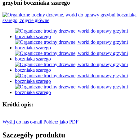
grzybni boczniaka szarego
Krótki opis:
Wyślij do nas e-mail
Pobierz jako PDF
Szczegóły produktu