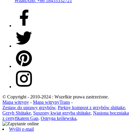
WhatsApp: +86 18453332721
© Copyright - 2010-2024 : Wszelkie prawa zastrzeżone.
Mapa witryny
-
Mapa witrynyTrans
-
Zestaw do uprawy grzybów
,
Piękny kompost z grzybów shiitake
,
Grzyb Shiitake
,
Suszony kwiat grzyba shiitake
,
Nasiona boczniaka
z certyfikatem Gap
,
Ostryga królewska
,
Wyślij e-mail