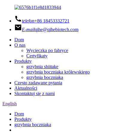
telefon
+86 18453332721
E-mail
qihe@qihebiotech.com
Dom
O nas
Wycieczka po fabryce
Certyfikaty
Produkty
grzybnia shiitake
grzybnia boczniaka królewskiego
grzybnia boczniaka
Często zadawane pytania
Aktualności
Skontaktuj się z nami
English
Dom
Produkty
grzybnia boczniaka