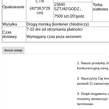
CTN
15840
Torba
Opakowanie
(40*38,5*29
SZT./40'GODZ.;
siatkowa
cm)
7500 szt./20'godz.
Wysyłka
Drogą morską (kontener chłodniczy)
7-10 dni od otrzymania płatności
Czas
dostawy
Wymagany czas poza sezonem
Nasze usługi
1. Nasze produkty ch
konkurencyjną ceną,
2. Nauczymy Cię krok
pozwoli Ci zaoszczęd
3. Dzięki bogatemu 
możemy dostarczyć P
terminowo.