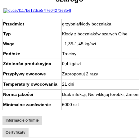
Przedmiot
grzybnia/kłody boczniaka
Typ
Kłody z boczniaków szarych Qihe
Waga
1,35-1,45 kg/szt.
Podłoże
Trociny
Zdolność produkcyjna
0,4 kg/szt.
Przypływy owocowe
Zaproponuj 2 razy
Temperatury owocowania
21 dni
Norma jakości
Brak infekcji, Nie wklejaj torebki, Zmien
Minimalne zamówienie
6000 szt.
Informacje o firmie
Certyfikaty