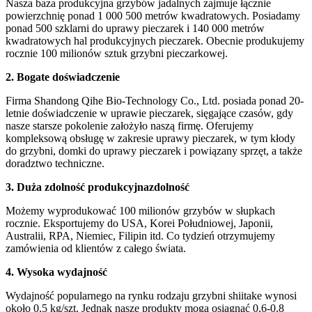
Nasza baza produkcyjna grzybów jadalnych zajmuje łącznie
powierzchnię ponad 1 000 500 metrów kwadratowych. Posiadamy
ponad 500 szklarni do uprawy pieczarek i 140 000 metrów
kwadratowych hal produkcyjnych pieczarek. Obecnie produkujemy
rocznie 100 milionów sztuk grzybni pieczarkowej.
2.
Bogate doświadczenie
Firma Shandong Qihe Bio-Technology Co., Ltd. posiada ponad 20-
letnie doświadczenie w uprawie pieczarek, sięgające czasów, gdy
nasze starsze pokolenie założyło naszą firmę. Oferujemy
kompleksową obsługę w zakresie uprawy pieczarek, w tym kłody
do grzybni, domki do uprawy pieczarek i powiązany sprzęt, a także
doradztwo techniczne.
3.
Duża zdolność produkcyjna
zdolność
Możemy wyprodukować 100 milionów grzybów w słupkach
rocznie. Eksportujemy do USA, Korei Południowej, Japonii,
Australii, RPA, Niemiec, Filipin itd. Co tydzień otrzymujemy
zamówienia od klientów z całego świata.
4.
Wysoka wydajność
Wydajność popularnego na rynku rodzaju grzybni shiitake wynosi
około 0,5 kg/szt. Jednak nasze produkty mogą osiągnąć 0,6-0,8