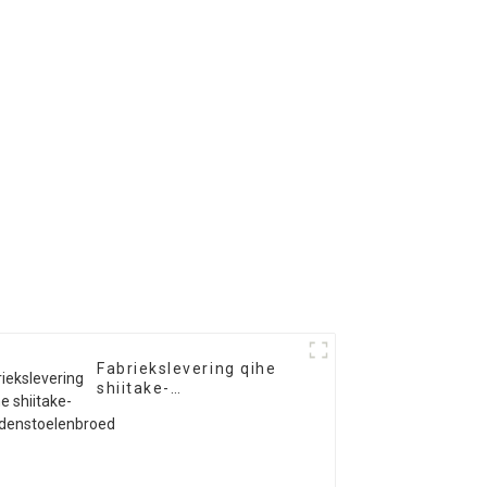
Fabriekslevering qihe
shiitake-
paddenstoelenbroed