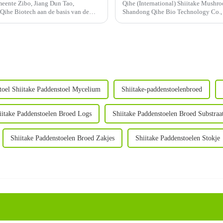
emeente Zibo, Jiang Dun Tao,
Qihe (International) Shiitake Mushro
 Qihe Biotech aan de basis van de
Shandong Qihe Bio Technology Co., 
opgericht in 2000, dat zich voorname
toel Shiitake Paddenstoel Mycelium
Shiitake-paddenstoelenbroed
iitake Paddenstoelen Broed Logs
Shiitake Paddenstoelen Broed Substraa
Shiitake Paddenstoelen Broed Zakjes
Shiitake Paddenstoelen Stokje