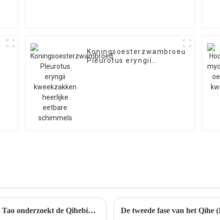
Koningsoesterzwambroed
Pleurotus eryngii
kweekzakken heerlijke
eetbare schimmels
Secretaris van de gemeente Zibo Jiang Dun Tao onderzoekt de Qihebiotech