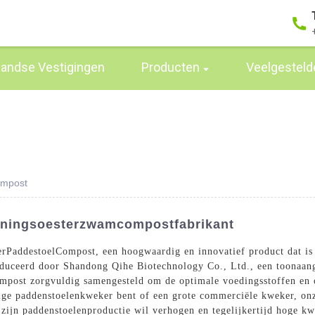
landse Vestigingen
Producten
Veelgesteld
ompost
Koningsoesterzwamcompostfabrikant
er
Paddestoel
Compost, een hoogwaardig en innovatief product dat i
uceerd door Shandong Qihe Biotechnology Co., Ltd., een toonaang
ompost zorgvuldig samengesteld om de optimale voedingsstoffen en 
ige paddenstoelenkweker bent of een grote commerciële kweker, o
 zijn paddenstoelenproductie wil verhogen en tegelijkertijd hoge k