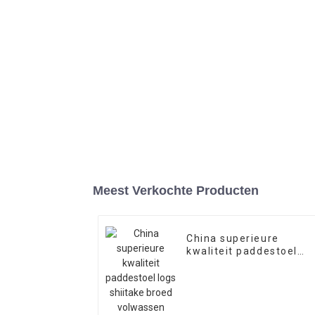
Meest Verkochte Producten
China superieure
kwaliteit paddestoel
logs shiitake broed
volwassen substraat
zakken te koop