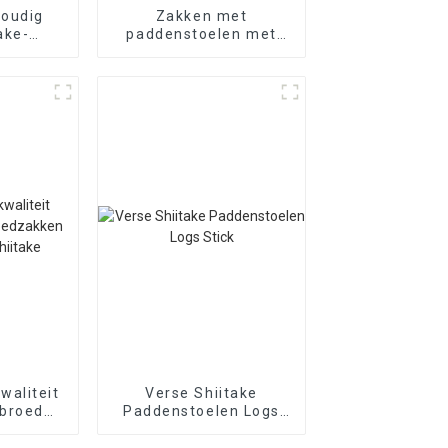
voudig
Zakken met
ake-
paddenstoelen met
enbroed
hoge opbrengst: hoe
ervice
maak je shiitake-
paddenstoelenbroed
van hoge kwaliteit?
waliteit
Verse Shiitake
nbroedzakken
Paddenstoelen Logs
shiitake
Stick