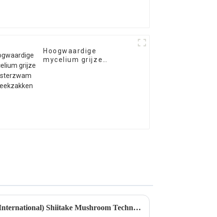
Hoogwaardige
mycelium grijze
oesterzwam
kweekzakken
De tweede fase van het Qihe (International) Shiitake Mushroom Technical Training Center werft nieuwe medewerkers!