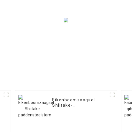
Eikenboomzaagsel
Shiitake-
paddenstoelstam