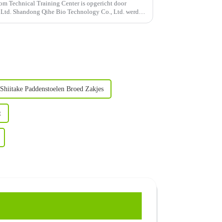
om Technical Training Center is opgericht door
Ltd. Shandong Qihe Bio Technology Co., Ltd. werd
lijk bezighoudt met...
Shiitake Paddenstoelen Broed Zakjes
t