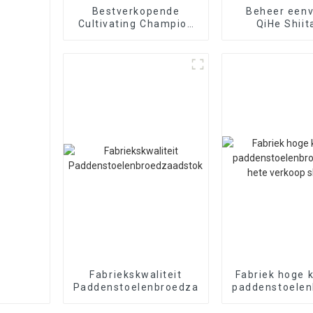
Bestverkopende
Beheer een
Cultivating Champion
QiHe Shiit
Shiitake Mushroom
paddenstoel
Broed Te Koop
met goede s
Fabriekskwaliteit
Fabriek hoge k
Paddenstoelenbroedzaadstok
paddenstoele
hete verkoop 