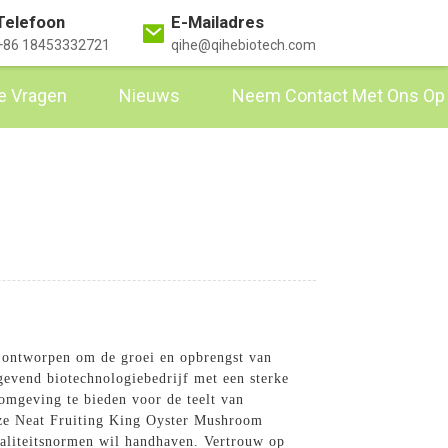
Telefoon
E-Mailadres
+86 18453332721
qihe@qihebiotech.com
e Vragen
Nieuws
Neem Contact Met Ons Op
s ontworpen om de groei en opbrengst van
evend biotechnologiebedrijf met een sterke
omgeving te bieden voor de teelt van
nze Neat Fruiting King Oyster Mushroom
waliteitsnormen wil handhaven. Vertrouw op