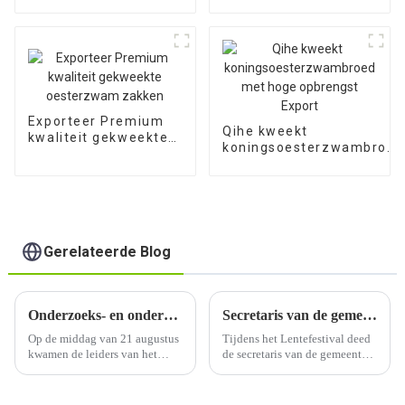
kweekzakken heerlijke
eetbare schimmels
Exporteer Premium
Qihe kweekt
kwaliteit gekweekte
koningsoesterzwambroed
oesterzwam zakken
met hoge opbrengst
Export
Gerelateerde Blog
Onderzoeks- en onderzoeksgroep van de Shandong Provinciale Academie voor Sociale Wetenschappen
Secretaris van de gemeente Zibo Jiang Dun Tao onderzocht de basis van de Yiyuan Shiitake-paddenstoel Industriële armoedebestrijding van Qihe Biotech
Op de middag van 21 augustus
Tijdens het Lentefestival deed
kwamen de leiders van het
de secretaris van de gemeente
onderzoeksteam van de
Zibo, Jiang Dun Tao,
Shandong Academy of Social
onderzoek naar de industriële
Sciences naar de Qihe Wuyuan
armoedebestrijding van Qihe