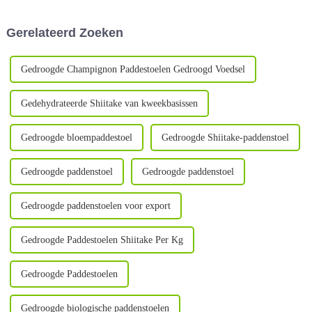
Mushroom Industry Poverty
Biotech aan de basis van de
Alleviation Base voor
Yiyuan shiitake-paddenstoel.
Gerelateerd Zoeken
onderzoek. De...
Jiang Dun Tao-punt.
Gedroogde Champignon Paddestoelen Gedroogd Voedsel
Gedehydrateerde Shiitake van kweekbasissen
Gedroogde bloempaddestoel
Gedroogde Shiitake-paddenstoel
Gedroogde paddenstoel
Gedroogde paddenstoel
Gedroogde paddenstoelen voor export
Gedroogde Paddestoelen Shiitake Per Kg
Gedroogde Paddestoelen
Gedroogde biologische paddenstoelen