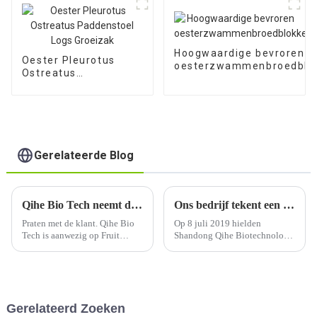
Hoogwaardige bevroren
Oester Pleurotus
oesterzwammenbroedblo
Ostreatus
Paddenstoel Logs
Groeizak
Gerelateerde Blog
Qihe Bio Tech neemt deel aan Fruit Logistica Berlin 2020.
Ons bedrijf tekent een agentuurovereenkomst met Korea MODERNDAY Company
Praten met de klant. Qihe Bio
Op 8 juli 2019 hielden
Tech is aanwezig op Fruit
Shandong Qihe Biotechnology
Logistica Berlin 2020. Qihe
Co., Ltd. en Korea
Bio Tech is aanwezig op Fruit
MODERNDAY Company een
Logistica Berlin 2020. De
ondertekeningsceremonie in de
vraag van de klant
conferentieruimte. Qihe
beantwoorden. Foto maken met
Company gaf MODERNDAY
Gerelateerd Zoeken
de klant. Th...
specifiek toestemming om de