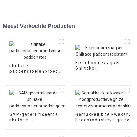
Meest Verkochte Producten
Eikenboomzaagsel
shiitake
Shiitake-
paddenstoelenbroed
paddenstoelstam
verse paddenstoel
GAP-gecertificeerde
Gemakkelijk te kweken,
shiitake-
hoogproductieve grijze
paddenstoelenbroedpluggen
oesterzwammenbroedzak