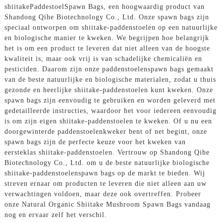
shiitake
Paddestoel
Spawn Bags, een hoogwaardig product van
Shandong Qihe Biotechnology Co., Ltd. Onze spawn bags zijn
speciaal ontworpen om shiitake-paddenstoelen op een natuurlijke
en biologische manier te kweken. We begrijpen hoe belangrijk
het is om een ​​product te leveren dat niet alleen van de hoogste
kwaliteit is, maar ook vrij is van schadelijke chemicaliën en
pesticiden. Daarom zijn onze paddenstoelenspawn bags gemaakt
van de beste natuurlijke en biologische materialen, zodat u thuis
gezonde en heerlijke shiitake-paddenstoelen kunt kweken. Onze
spawn bags zijn eenvoudig te gebruiken en worden geleverd met
gedetailleerde instructies, waardoor het voor iedereen eenvoudig
is om zijn eigen shiitake-paddenstoelen te kweken. Of u nu een
doorgewinterde paddenstoelenkweker bent of net begint, onze
spawn bags zijn de perfecte keuze voor het kweken van
eersteklas shiitake-paddenstoelen. Vertrouw op Shandong Qihe
Biotechnology Co., Ltd. om u de beste natuurlijke biologische
shiitake-paddenstoelenspawn bags op de markt te bieden. Wij
streven ernaar om producten te leveren die niet alleen aan uw
verwachtingen voldoen, maar deze ook overtreffen. Probeer
onze Natural Organic Shiitake Mushroom Spawn Bags vandaag
nog en ervaar zelf het verschil.