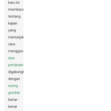
baru ini
membaca
tentang
kajian
yang
menunjukkan
cara
menggunakan
sisa
pertanian
digabungkan
dengan
eceng
gondok
benar-
benar