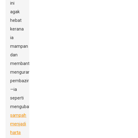
ini
agak
hebat
kerana
ia
mampan
dan
membantu
mengurangkan
pembaziran
—ia
seperti
mengubah
sampah
menjadi
harta