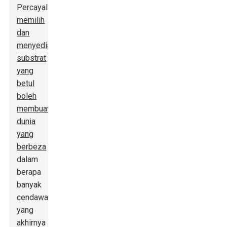
Percayalah,
memilih
dan
menyediakan
substrat
yang
betul
boleh
membuat
dunia
yang
berbeza
dalam
berapa
banyak
cendawan
yang
akhirnya