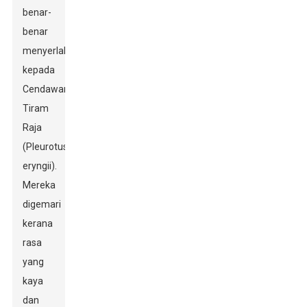
benar-
benar
menyerlah
kepada
Cendawan
Tiram
Raja
(Pleurotus
eryngii).
Mereka
digemari
kerana
rasa
yang
kaya
dan