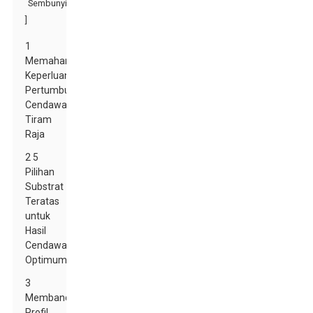
Sembunyi
]
1
Memahami
Keperluan
Pertumbuhan
Cendawan
Tiram
Raja
2 5
Pilihan
Substrat
Teratas
untuk
Hasil
Cendawan
Optimum
3
Membandingkan
Profil