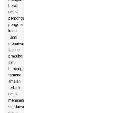
berat
untuk
berkongsi
pengetahuan
kami.
Kami
menawarkan
latihan
praktikal
dan
bimbingan
tentang
amalan
terbaik
untuk
menanam
cendawan
yang