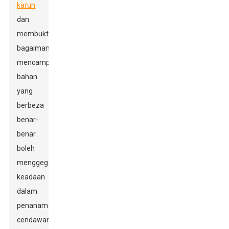
karun
dan
membuktikan
bagaimana
mencampurkan
bahan
yang
berbeza
benar-
benar
boleh
menggegarkan
keadaan
dalam
penanaman
cendawan.