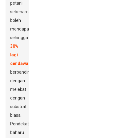
petani
sebenarnya
boleh
mendapatkan
sehingga
30%
lagi
cendawan
berbanding
dengan
melekat
dengan
substrat
biasa.
Pendekatan
baharu