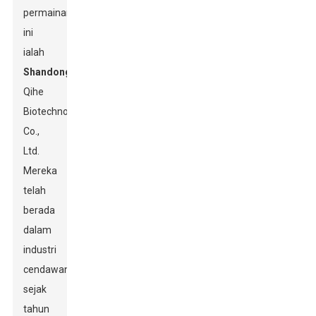
permainan
ini
ialah
Shandong
Qihe
Biotechnology
Co.,
Ltd.
Mereka
telah
berada
dalam
industri
cendawan
sejak
tahun