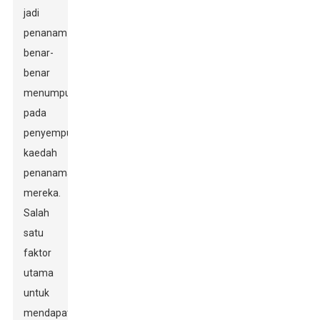
jadi
penanam
benar-
benar
menumpukan
pada
penyempurnaan
kaedah
penanaman
mereka.
Salah
satu
faktor
utama
untuk
mendapatkan