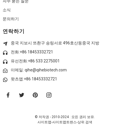
자주 묻는 질문
소식
문의하기
연락하기
중국 지보시 쯔촨구 송링서로 496호
산둥
중국 지방
전화:+86 18453332721
유선전화:
+86 533 2275001
이메일: qihe@qihebiotech.com
왓츠앱:+86 18453332721
© 저작권 - 2010-2024 : 모든 권리 보유.
사이트맵
-
사이트맵트랜스
-
상위 검색