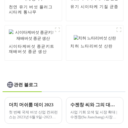
유기 시이타케 기질 균종
천연 유기 버섯 플러그
시타케 통나무
치허 느타리버섯 산란
시이타케버섯 종균키트
재배버섯 종균 생산
관련 블로그
더치 머쉬룸 데이 2023
수젠창 씨와 그의 대표단이 미국을 방문하다
첫 번째 국제 버섯 산업 컨퍼런
사업 기회 모색 및 시장 확대 |
스는 2023년 6월 9일~2023년
수젠창(Su Jianchang) 사장과
6월 13일 중국 산둥성 지보에
대표단이 미국 방문
서 개최됩니다. CFNA와 Qihe