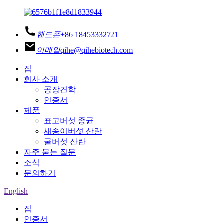
핸드폰
+86 18453332721
이메일
qihe@qihebiotech.com
집
회사 소개
공장견학
인증서
제품
표고버섯 종균
새송이버섯 산란
굴버섯 산란
자주 묻는 질문
소식
문의하기
English
집
인증서