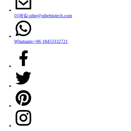
이메일:qihe@qihebiotech.com
Whatsapp:+86 18453332721