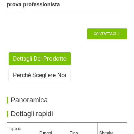
prova professionista
CONTATTACI
Dettagli Del Prodotto
Perché Scegliere Noi
1. Produzione su larga scala
Panoramica
Dettagli rapidi
Tipo di
2. Esperienza ricca
Funghi
Tipo
Shitake
Stil