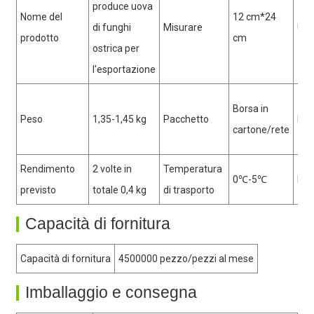
produce uova
Nome del
12 cm*24
di funghi
Misurare
Util
prodotto
cm
ostrica per
l'esportazione
Borsa in
Peso
1,35-1,45 kg
Pacchetto
Mat
cartone/rete
Rendimento
2 volte in
Temperatura
0℃-5℃
MO
previsto
totale 0,4 kg
di trasporto
Capacità di fornitura
Capacità di fornitura
4500000 pezzo/pezzi al mese
Imballaggio e consegna