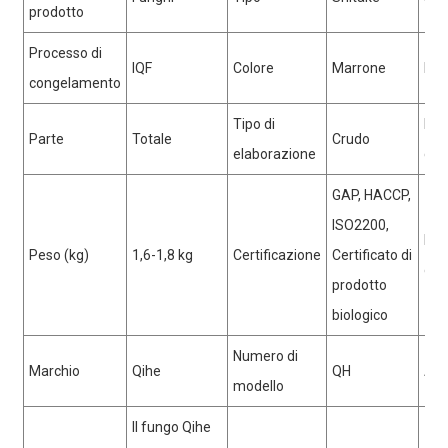
prodotto
Processo di
IQF
Colore
Marrone
Fon
congelamento
Tipo di
Dur
3. Forte capacità produttiva
Parte
Totale
Crudo
elaborazione
con
GAP, HACCP,
ISO2200,
4. Alto rendimento
Luo
Peso (kg)
1,6-1,8 kg
Certificazione
Certificato di
d'or
prodotto
biologico
Numero di
Marchio
Qihe
QH
Art
modello
Il fungo Qihe