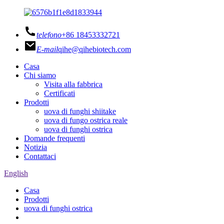
telefono
+86 18453332721
E-mail
qihe@qihebiotech.com
Casa
Chi siamo
Visita alla fabbrica
Certificati
Prodotti
uova di funghi shiitake
uova di fungo ostrica reale
uova di funghi ostrica
Domande frequenti
Notizia
Contattaci
English
Casa
Prodotti
uova di funghi ostrica