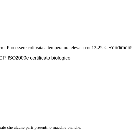
m. Può essere coltivata a temperatura elevata con
12-25
℃.Rendimento
ACCP, ISO2000
e certificato biologico.
ale che alcune parti presentino macchie bianche.